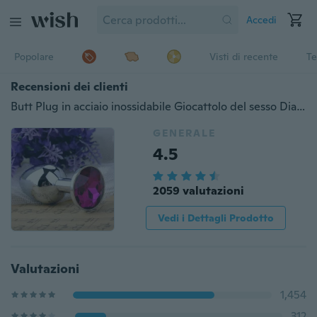
Accedi
Popolare
Visti di recente
Te
Recensioni dei clienti
Butt Plug in acciaio inossidabile Giocattolo del sesso Diamante colorato
GENERALE
4.5
2059 valutazioni
Vedi i Dettagli Prodotto
Valutazioni
1,454
312