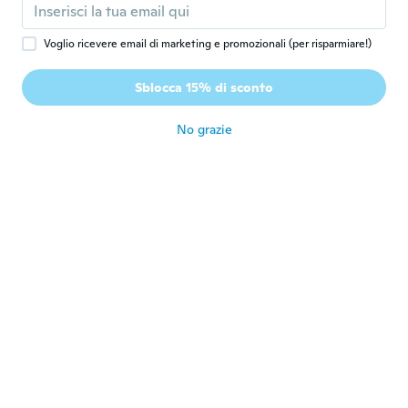
Extra même
circa 5 anni fa
Voglio ricevere email di marketing e promozionali (per risparmiare!)
Michelle
M
Sblocca 15% di sconto
Iscrizione dal 2019
·
12
recensioni
·
1
caricamenti
circa 5 anni fa
No grazie
Bob
B
Iscrizione dal 2018
·
66
recensioni
·
5
caricamenti
All day wearable. Like the look! So does my
partner.
circa 5 anni fa
Kmil
K
Iscrizione dal 2018
·
3
recensioni
Super llegó sorpresa para mi esposa
circa 5 anni fa
Luke