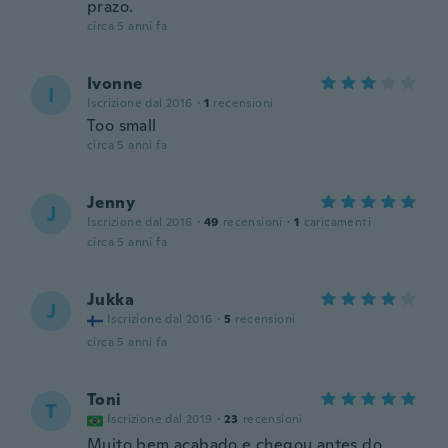
prazo.
circa 5 anni fa
Ivonne
I
Iscrizione dal 2016
·
1
recensioni
Too small
circa 5 anni fa
Jenny
J
Iscrizione dal 2016
·
49
recensioni
·
1
caricamenti
circa 5 anni fa
Jukka
J
Iscrizione dal 2016
·
5
recensioni
circa 5 anni fa
Toni
T
Iscrizione dal 2019
·
23
recensioni
Muito bem acabado e chegou antes do