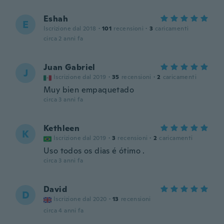
Eshah
E
Iscrizione dal 2018
·
101
recensioni
·
3
caricamenti
circa 2 anni fa
Juan Gabriel
J
Iscrizione dal 2019
·
35
recensioni
·
2
caricamenti
Muy bien empaquetado
circa 3 anni fa
Kethleen
K
Iscrizione dal 2019
·
3
recensioni
·
2
caricamenti
Uso todos os dias é ótimo .
circa 3 anni fa
David
D
Iscrizione dal 2020
·
13
recensioni
circa 4 anni fa