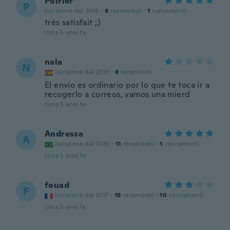
Poirier
P
Iscrizione dal 2018
·
8
recensioni
·
1
caricamenti
très satisfait ;)
circa 5 anni fa
nala
N
Iscrizione dal 2019
·
8
recensioni
El envío es ordinario por lo que te toca ir a
recogerlo a correos, vamos una mierd
circa 5 anni fa
Andressa
A
Iscrizione dal 2020
·
11
recensioni
·
1
caricamenti
circa 5 anni fa
fouad
F
Iscrizione dal 2017
·
18
recensioni
·
10
caricamenti
circa 5 anni fa