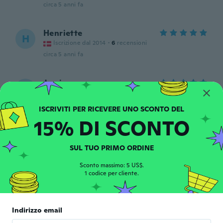
circa 5 anni fa
Henriette
H
Iscrizione dal 2014
·
6
recensioni
circa 5 anni fa
Jamie
J
Iscrizione dal 2020
·
3
recensioni
Fits perfectly depending upon the whole
circa 5 anni fa
15% DI SCONTO
Laercio
L
SUL TUO PRIMO ORDINE
Iscrizione dal 2020
·
6
recensioni
·
1
caricamenti
circa 5 anni fa
Sconto massimo: 5 US$.
1 codice per cliente.
Wilfrid
W
Iscrizione dal 2019
·
44
recensioni
·
3
caricamenti
Indirizzo email
J'adore discret et joli il ne fait pas mal...