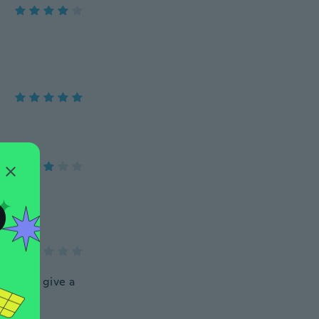
O
ce. Does give a