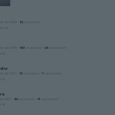
one dal 2022
·
32
recensioni
nno fa
y
one dal 2019
·
150
recensioni
·
28
caricamenti
i fa
ndra
one dal 2017
·
13
recensioni
·
1
caricamenti
i fa
dra
 dal 2017
·
64
recensioni
·
11
caricamenti
i fa