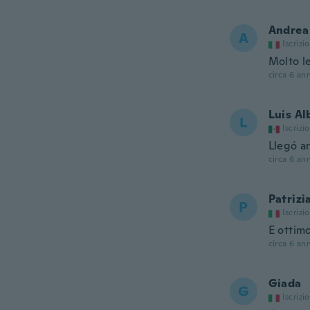
Andrea
A
Iscrizi
Molto l
circa 6 ann
Luis Al
L
Iscrizi
Llegó a
circa 6 ann
Patrizi
P
Iscrizi
E ottim
circa 6 ann
Giada
G
Iscrizi