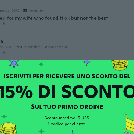
one dal 2016
·
55
recensioni
ed for my wife who found it ok but not the best
i fa
ka
 dal 2019
·
151
recensioni
·
2
caricamenti
i fa
 dal 2017
·
26
recensioni
·
14
caricamenti
ood make, it is not strong enough for finger
15% DI SCONT
i fa
SUL TUO PRIMO ORDINE
 dal 2017
·
544
recensioni
·
329
caricamenti
 not as good a quality as I would have liked but ok for pri
Sconto massimo: 5 US$.
upport to the wrist.
1 codice per cliente.
i fa