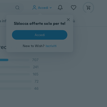
Accedi
 infanzia
Accessori per animali
Di più
Sblocca offerte solo per te!
Accedi
Sport medico Polso Pollici Mani Spica Supporto per stecca Stabilizzatore per tutore Artrite BAS
New to Wish?
Iscriviti
707
241
165
72
46