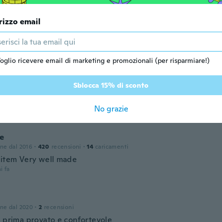
Σ
rizzo email
 dal 2015
·
23
recensioni
·
1
caricamenti
i fa
oglio ricevere email di marketing e promozionali (per risparmiare!)
o
 dal 2017
·
15
recensioni
·
11
caricamenti
Sblocca 15% di sconto
 I thought...hmm, it does not do anything. Then I felt the th
s helping ease the pain.
No grazie
i fa
e
one dal 2016
·
420
recensioni
·
14
caricamenti
 item Very well made
i fa
one dal 2020
·
2
recensioni
o prima provato e confortevole