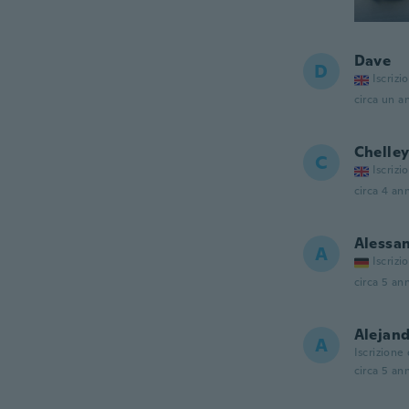
Dave
D
Iscrizi
circa un a
Chelle
C
Iscrizi
circa 4 ann
Alessa
A
Iscrizi
circa 5 ann
Alejan
A
Iscrizione
circa 5 ann