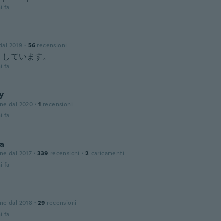
i fa
 dal 2019
·
56
recensioni
りしています。
i fa
ly
one dal 2020
·
1
recensioni
i fa
ia
one dal 2017
·
339
recensioni
·
2
caricamenti
i fa
one dal 2018
·
29
recensioni
i fa