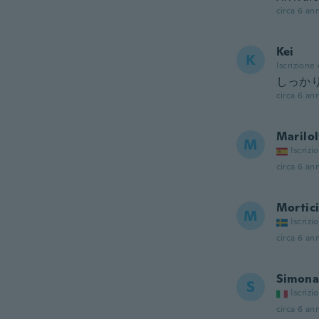
circa 6 ann
Kei
K
Iscrizione
しっか
circa 6 ann
Marilo
M
Iscrizi
circa 6 ann
Mortic
M
Iscrizi
circa 6 ann
Simona
S
Iscrizi
circa 6 ann