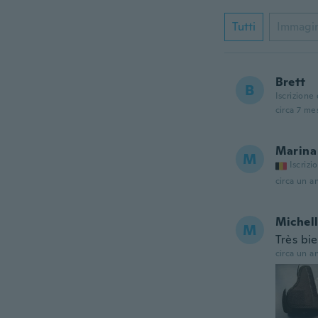
Tutti
Immagi
Brett
B
Iscrizione
circa 7 mes
Marina
M
Iscrizi
circa un a
Michel
M
Très bi
circa un a