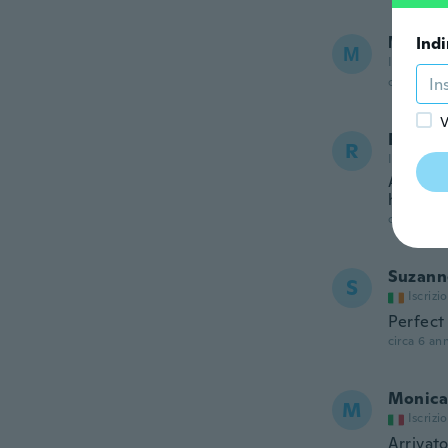
ΜΑΚΗ
Indi
Μ
Iscrizione
circa 5 ann
V
Ricard
R
Iscrizione
At first
how it i
circa 6 ann
Suzann
S
Iscrizi
Perfect
circa 6 ann
Monica
M
Iscrizi
Arrivat