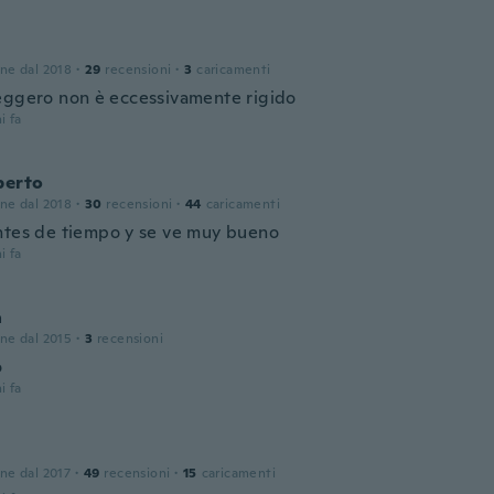
one dal 2018
·
29
recensioni
·
3
caricamenti
eggero non è eccessivamente rigido
i fa
berto
one dal 2018
·
30
recensioni
·
44
caricamenti
ntes de tiempo y se ve muy bueno
i fa
a
one dal 2015
·
3
recensioni
o
i fa
one dal 2017
·
49
recensioni
·
15
caricamenti