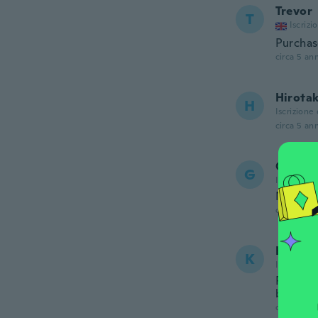
Trevor
T
Iscrizi
Purchas
circa 5 ann
Hirota
H
Iscrizione
circa 5 ann
Gail
G
Iscrizione
Not a g
circa 5 ann
Kerry
K
Iscrizione
Probably
but of s
circa 5 ann