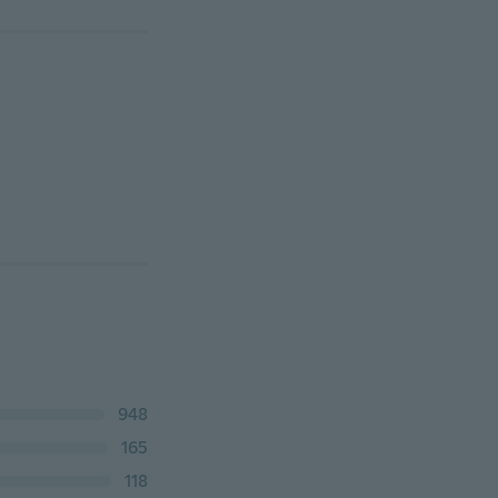
948
165
118