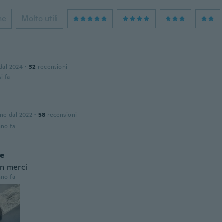
ne
Molto utili
 dal 2024
·
32
recensioni
i fa
one dal 2022
·
58
recensioni
nno fa
le
en merci
nno fa