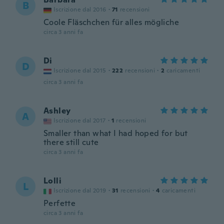
B
Iscrizione dal 2016
·
71
recensioni
Coole Fläschchen für alles mögliche
circa 3 anni fa
Di
D
Iscrizione dal 2015
·
222
recensioni
·
2
caricamenti
circa 3 anni fa
Ashley
A
Iscrizione dal 2017
·
1
recensioni
Smaller than what I had hoped for but
there still cute
circa 3 anni fa
Lolli
L
Iscrizione dal 2019
·
31
recensioni
·
4
caricamenti
Perfette
circa 3 anni fa