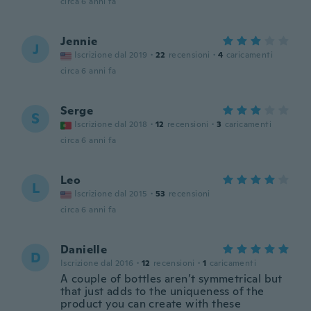
circa 6 anni fa
Jennie
J
Iscrizione dal 2019
·
22
recensioni
·
4
caricamenti
circa 6 anni fa
Serge
S
Iscrizione dal 2018
·
12
recensioni
·
3
caricamenti
circa 6 anni fa
Leo
L
Iscrizione dal 2015
·
53
recensioni
circa 6 anni fa
Danielle
D
Iscrizione dal 2016
·
12
recensioni
·
1
caricamenti
A couple of bottles aren’t symmetrical but
that just adds to the uniqueness of the
product you can create with these