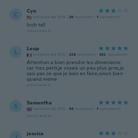
Cyn
C
Iscrizione dal 2018
·
28
recensioni
·
1
caricamenti
Inch tall
circa 3 anni fa
Loup
L
Iscrizione dal 2016
·
238
recensioni
·
432
caricamenti
Attention a bien prendre les dimensions
car tres petit,je voyais un peu plus gros,je
sais pas ce que je bais en faire,sinon bien
quand meme
circa 3 anni fa
Samantha
S
Iscrizione dal 2015
·
54
recensioni
·
1
caricamenti
circa 5 anni fa
jessica
J