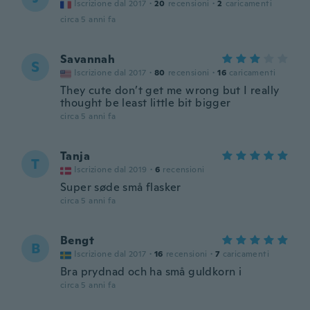
Iscrizione dal 2017
·
20
recensioni
·
2
caricamenti
circa 5 anni fa
Savannah
S
Iscrizione dal 2017
·
80
recensioni
·
16
caricamenti
They cute don’t get me wrong but I really
thought be least little bit bigger
circa 5 anni fa
Tanja
T
Iscrizione dal 2019
·
6
recensioni
Super søde små flasker
circa 5 anni fa
Bengt
B
Iscrizione dal 2017
·
16
recensioni
·
7
caricamenti
Bra prydnad och ha små guldkorn i
circa 5 anni fa