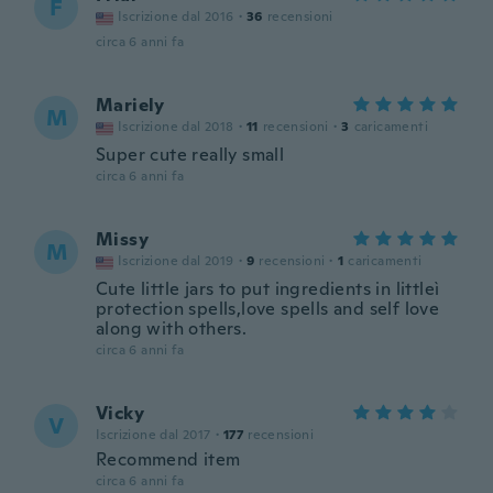
F
Iscrizione dal 2016
·
36
recensioni
circa 6 anni fa
Mariely
M
Iscrizione dal 2018
·
11
recensioni
·
3
caricamenti
Super cute really small
circa 6 anni fa
Missy
M
Iscrizione dal 2019
·
9
recensioni
·
1
caricamenti
Cute little jars to put ingredients in littleì
protection spells,love spells and self love
along with others.
circa 6 anni fa
Vicky
V
Iscrizione dal 2017
·
177
recensioni
Recommend item
circa 6 anni fa