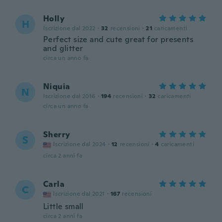
Holly
H
Iscrizione dal 2022
·
32
recensioni
·
21
caricamenti
Perfect size and cute great for presents
and glitter
circa un anno fa
Niquia
N
Iscrizione dal 2016
·
194
recensioni
·
32
caricamenti
circa un anno fa
Sherry
S
Iscrizione dal 2024
·
12
recensioni
·
4
caricamenti
circa 2 anni fa
Carla
C
Iscrizione dal 2021
·
167
recensioni
Little small
circa 2 anni fa