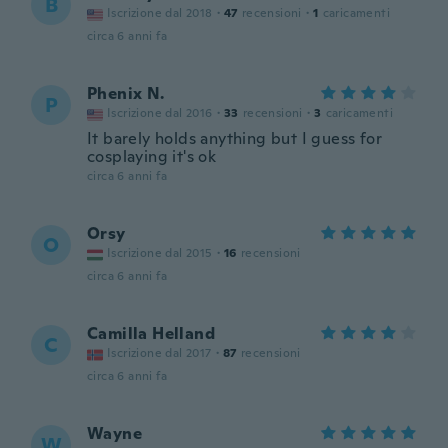
B
Iscrizione dal 2018
·
47
recensioni
·
1
caricamenti
circa 6 anni fa
Phenix N.
P
Iscrizione dal 2016
·
33
recensioni
·
3
caricamenti
It barely holds anything but I guess for
cosplaying it's ok
circa 6 anni fa
Orsy
O
Iscrizione dal 2015
·
16
recensioni
circa 6 anni fa
Camilla Helland
C
Iscrizione dal 2017
·
87
recensioni
circa 6 anni fa
Wayne
W