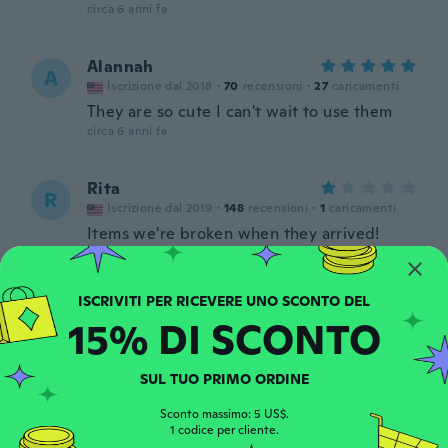
circa 6 anni fa
Alannah
A
Iscrizione dal 2018
·
70
recensioni
·
27
caricamenti
They are so cute I can't wait to use them
circa 6 anni fa
Rita
R
Iscrizione dal 2019
·
148
recensioni
·
1
caricamenti
Items we're broken when they arrived!
circa 6 anni fa
Shelly
S
15% DI SCONTO
Iscrizione dal 2015
·
63
recensioni
·
9
caricamenti
circa 6 anni fa
SUL TUO PRIMO ORDINE
Dewayne
Sconto massimo: 5 US$.
D
Iscrizione dal 2017
1 codice per cliente.
·
41
recensioni
·
1
caricamenti