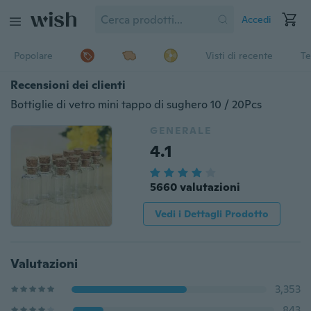
Accedi
Popolare
Visti di recente
Te
Recensioni dei clienti
Bottiglie di vetro mini tappo di sughero 10 / 20Pcs
GENERALE
4.1
5660 valutazioni
Vedi i Dettagli Prodotto
Valutazioni
3,353
843