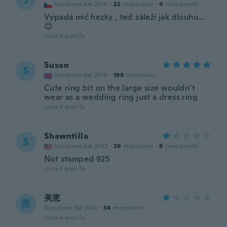
J
Iscrizione dal 2016
·
22
recensioni
·
4
caricamenti
Vypadá míč hezky , teď záleží jak dlouho...
😉
circa 4 anni fa
Susan
S
Iscrizione dal 2018
·
198
recensioni
Cute ring bit on the large size wouldn’t
wear as a wedding ring just a dress ring
circa 4 anni fa
Shawntilla
S
Iscrizione dal 2022
·
26
recensioni
·
8
caricamenti
Not stamped 925
circa 4 anni fa
美恵
美
Iscrizione dal 2018
·
34
recensioni
circa 4 anni fa