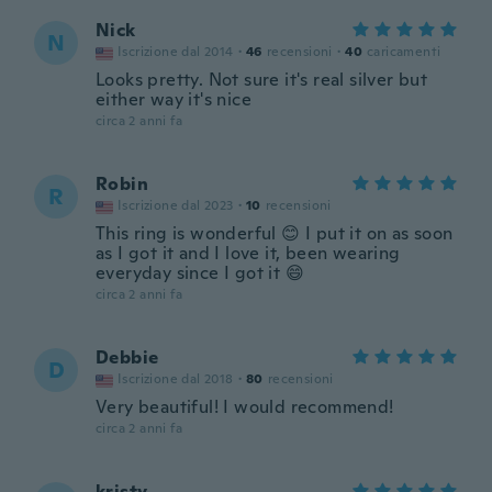
Nick
N
Iscrizione dal 2014
·
46
recensioni
·
40
caricamenti
Looks pretty. Not sure it's real silver but
either way it's nice
circa 2 anni fa
Robin
R
Iscrizione dal 2023
·
10
recensioni
This ring is wonderful 😊 I put it on as soon
as I got it and I love it, been wearing
everyday since I got it 😄
circa 2 anni fa
Debbie
D
Iscrizione dal 2018
·
80
recensioni
Very beautiful! I would recommend!
circa 2 anni fa
kristy