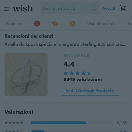
Accedi
Popolare
Visti di recente
Te
Recensioni dei clienti
Anello da sposa speciale in argento sterling 925 con cristallo di topazio bianco naturale, misura 5-12
GENERALE
4.4
6349 valutazioni
Vedi i Dettagli Prodotto
Valutazioni
4,339
996