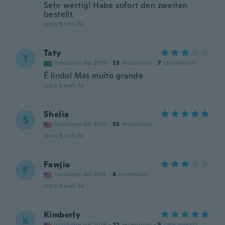
Sehr wertig! Habe sofort den zweiten
bestellt.
circa 3 anni fa
Taty
T
Iscrizione dal 2015
·
23
recensioni
·
7
caricamenti
É lindo! Mas muito grande
circa 3 anni fa
Shelia
S
Iscrizione dal 2019
·
52
recensioni
circa 3 anni fa
Fawjia
F
Iscrizione dal 2018
·
8
recensioni
circa 3 anni fa
Kimberly
K
Iscrizione dal 2019
·
22
recensioni
·
5
caricamenti