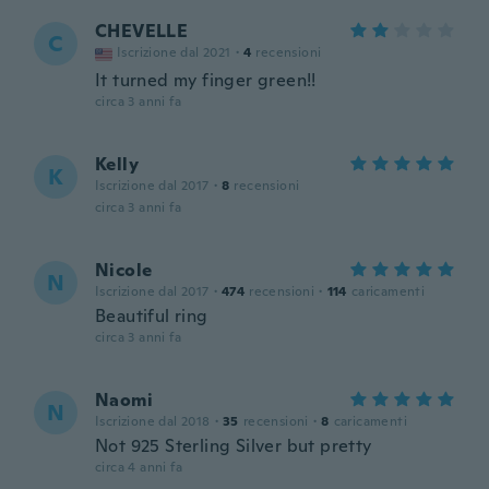
CHEVELLE
C
Iscrizione dal 2021
·
4
recensioni
It turned my finger green!!
circa 3 anni fa
Kelly
K
Iscrizione dal 2017
·
8
recensioni
circa 3 anni fa
Nicole
N
Iscrizione dal 2017
·
474
recensioni
·
114
caricamenti
Beautiful ring
circa 3 anni fa
Naomi
N
Iscrizione dal 2018
·
35
recensioni
·
8
caricamenti
Not 925 Sterling Silver but pretty
circa 4 anni fa