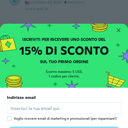
L
Iscrizione dal 2020
·
6
recensioni
circa 4 anni fa
Belén
B
Iscrizione dal 2017
·
84
recensioni
·
48
caricamenti
Muy bonito y talla perfecta
circa 4 anni fa
15% DI SCONTO
Eric
SUL TUO PRIMO ORDINE
E
Iscrizione dal 2018
·
63
recensioni
·
5
caricamenti
circa 4 anni fa
Sconto massimo: 5 US$.
1 codice per cliente.
Blanca
B
Iscrizione dal 2019
·
322
recensioni
·
2
caricamenti
Indirizzo email
Der Ring ist genau passend und sieht sehr
schön aus.
circa 4 anni fa
Voglio ricevere email di marketing e promozionali (per risparmiare!)
Shellie