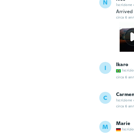
N
Iscrizione
Arrived
circa 6 ann
Ikaro
I
Iscrizi
circa 6 ann
Carme
C
Iscrizione
circa 6 ann
Marie
M
Iscrizi