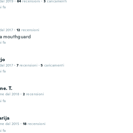
 dal 2019
·
64
recensioni
·
3
caricamenti
i fa
 dal 2017
·
12
recensioni
t a mouthguard
i fa
jo
 dal 2017
·
7
recensioni
·
5
caricamenti
i fa
ne. T.
one dal 2018
·
2
recensioni
i fa
rija
one dal 2015
·
18
recensioni
i fa