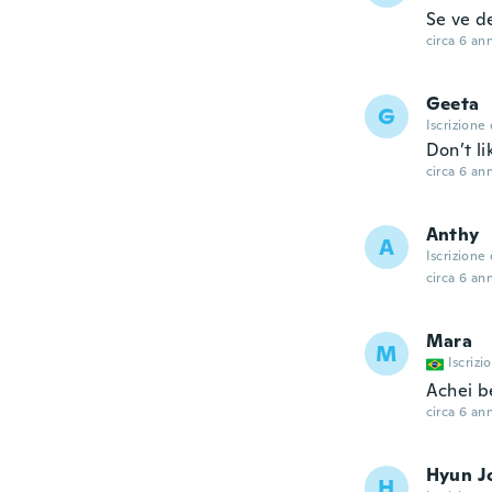
Se ve d
circa 6 ann
Geeta
G
Iscrizione
Don’t li
circa 6 ann
Anthy
A
Iscrizione
circa 6 ann
Mara
M
Iscrizi
Achei b
circa 6 ann
Hyun J
H