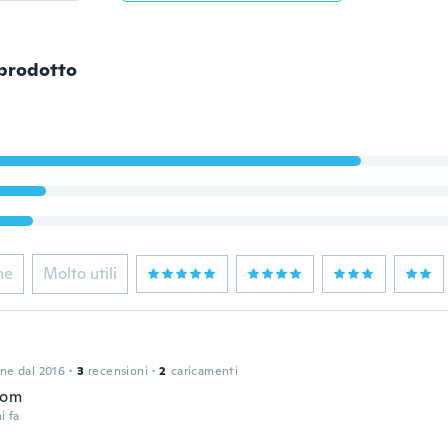
 prodotto
ne
Molto utili
one dal 2016
·
3
recensioni
·
2
caricamenti
bom
i fa