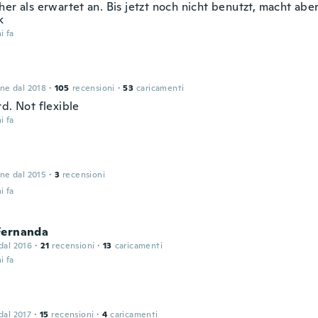
her als erwartet an. Bis jetzt noch nicht benutzt, macht abe
k
i fa
one dal 2018
·
105
recensioni
·
53
caricamenti
d. Not flexible
i fa
one dal 2015
·
3
recensioni
i fa
Fernanda
 dal 2016
·
21
recensioni
·
13
caricamenti
i fa
 dal 2017
·
15
recensioni
·
4
caricamenti