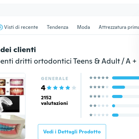
Visti di recente
Tendenza
Moda
Attrezzatura prima
dei clienti
enti dritti ortodontici Teens & Adult / A +
GENERALE
4
2152
valutazioni
Vedi i Dettagli Prodotto