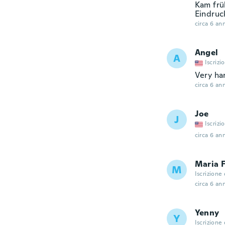
Kam frü
Eindruc
circa 6 ann
Angel
A
Iscrizi
Very har
circa 6 ann
Joe
J
Iscrizi
circa 6 ann
Maria 
M
Iscrizione
circa 6 ann
Yenny
Y
Iscrizione