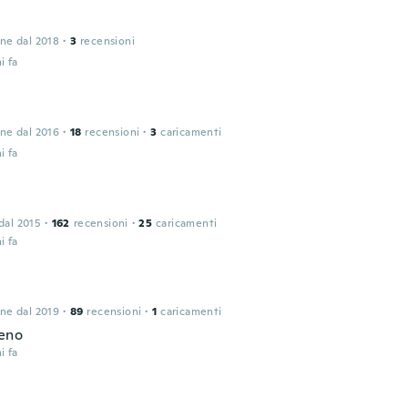
one dal 2018
·
3
recensioni
i fa
one dal 2016
·
18
recensioni
·
3
caricamenti
i fa
 dal 2015
·
162
recensioni
·
25
caricamenti
i fa
one dal 2019
·
89
recensioni
·
1
caricamenti
eno
i fa