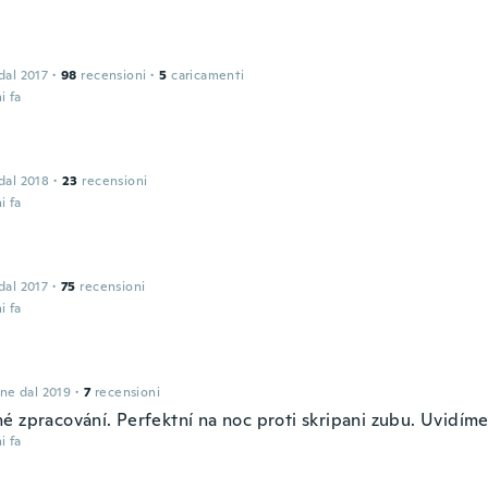
 dal 2017
·
98
recensioni
·
5
caricamenti
i fa
 dal 2018
·
23
recensioni
i fa
 dal 2017
·
75
recensioni
i fa
one dal 2019
·
7
recensioni
é zpracování. Perfektní na noc proti skripani zubu. Uvidíme
i fa