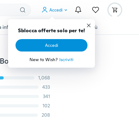
Accedi
 infanzia
Accessori per animali
Di più
Sblocca offerte solo per te!
Accedi
 Box
New to Wish?
Iscriviti
1,068
433
341
102
208