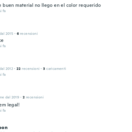
e buen material no llego en el color requerido
i fa
 dal 2015
·
6
recensioni
ke
i fa
 dal 2012
·
22
recensioni
·
3
caricamenti
i fa
one dal 2019
·
2
recensioni
em legal!
i fa
oon