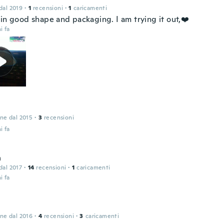
 dal 2019
·
1
recensioni
·
1
caricamenti
 in good shape and packaging. I am trying it out,❤️
i fa
one dal 2015
·
3
recensioni
i fa
n
 dal 2017
·
14
recensioni
·
1
caricamenti
i fa
one dal 2016
·
4
recensioni
·
3
caricamenti