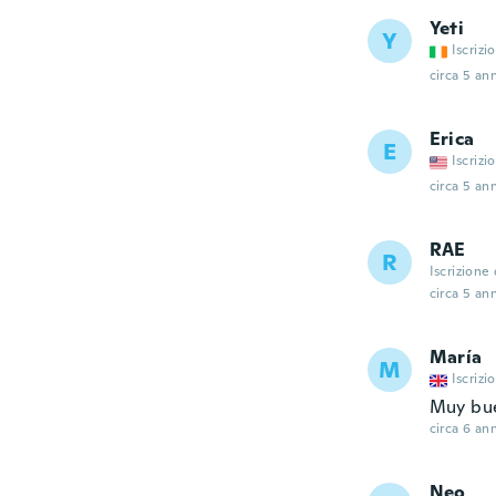
Yeti
Y
Iscrizi
circa 5 ann
Erica
E
Iscrizi
circa 5 ann
RAE
R
Iscrizione
circa 5 ann
María
M
Iscrizi
Muy bu
circa 6 ann
Neo