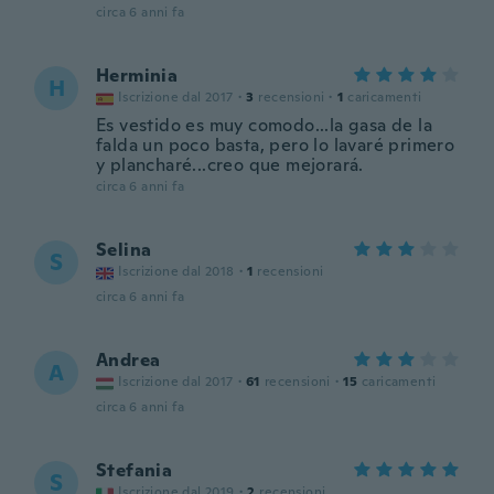
circa 6 anni fa
Herminia
H
Iscrizione dal 2017
·
3
recensioni
·
1
caricamenti
Es vestido es muy comodo...la gasa de la
falda un poco basta, pero lo lavaré primero
y plancharé...creo que mejorará.
circa 6 anni fa
Selina
S
Iscrizione dal 2018
·
1
recensioni
circa 6 anni fa
Andrea
A
Iscrizione dal 2017
·
61
recensioni
·
15
caricamenti
circa 6 anni fa
Stefania
S
Iscrizione dal 2019
·
2
recensioni