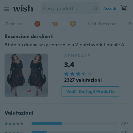
Accedi
Popolare
Visti di recente
Te
Recensioni dei clienti
Abito da donna sexy con scollo a V patchwork floreale A-line Abito da festa irregolare elegante plus size
GENERALE
3.4
2327 valutazioni
Vedi i Dettagli Prodotto
Valutazioni
827
422