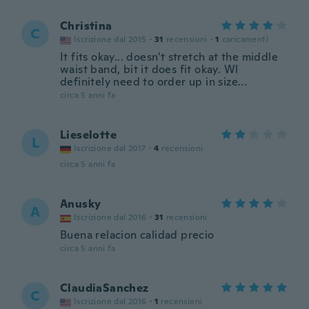
Christina
C
Iscrizione dal 2015
·
31
recensioni
·
1
caricamenti
It fits okay... doesn't stretch at the middle
waist band, bit it does fit okay. Wl
definitely need to order up in size...
circa 5 anni fa
Lieselotte
L
Iscrizione dal 2017
·
4
recensioni
circa 5 anni fa
Anusky
A
Iscrizione dal 2016
·
31
recensioni
Buena relacion calidad precio
circa 5 anni fa
ClaudiaSanchez
C
Iscrizione dal 2016
·
1
recensioni