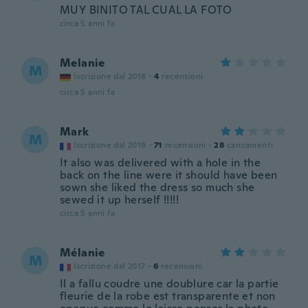
MUY BINITO TAL CUAL LA FOTO
circa 5 anni fa
Melanie
M
Iscrizione dal 2018
·
4
recensioni
circa 5 anni fa
Mark
M
Iscrizione dal 2019
·
71
recensioni
·
28
caricamenti
It also was delivered with a hole in the
back on the line were it should have been
sown she liked the dress so much she
sewed it up herself !!!!!
circa 5 anni fa
Mélanie
M
Iscrizione dal 2017
·
6
recensioni
Il a fallu coudre une doublure car la partie
fleurie de la robe est transparente et non