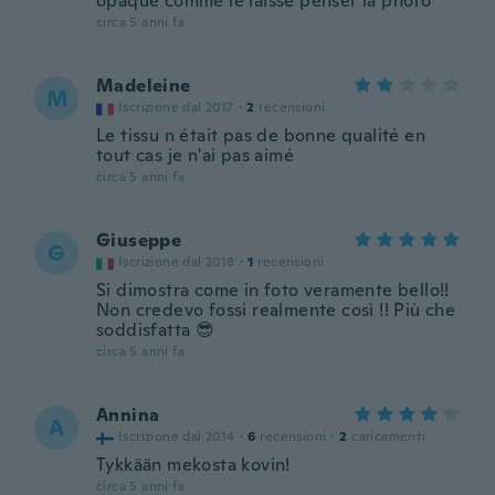
opaque comme le laisse penser la photo
circa 5 anni fa
Madeleine
M
Iscrizione dal 2017
·
2
recensioni
Le tissu n était pas de bonne qualité en
tout cas je n'ai pas aimé
circa 5 anni fa
Giuseppe
G
Iscrizione dal 2018
·
1
recensioni
Si dimostra come in foto veramente bello!!
Non credevo fossi realmente così !! Più che
soddisfatta 😎
circa 5 anni fa
Annina
A
Iscrizione dal 2014
·
6
recensioni
·
2
caricamenti
Tykkään mekosta kovin!
circa 5 anni fa