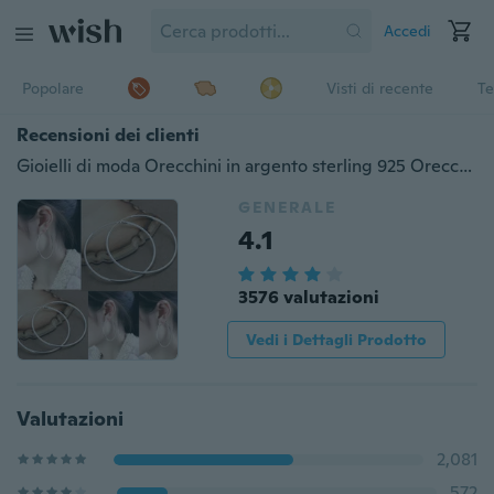
Accedi
Popolare
Visti di recente
Te
Recensioni dei clienti
Gioielli di moda Orecchini in argento sterling 925 Orecchini a cerchio in cristallo 925 Orecchini alla moda da donna
GENERALE
4.1
3576 valutazioni
Vedi i Dettagli Prodotto
Valutazioni
2,081
572