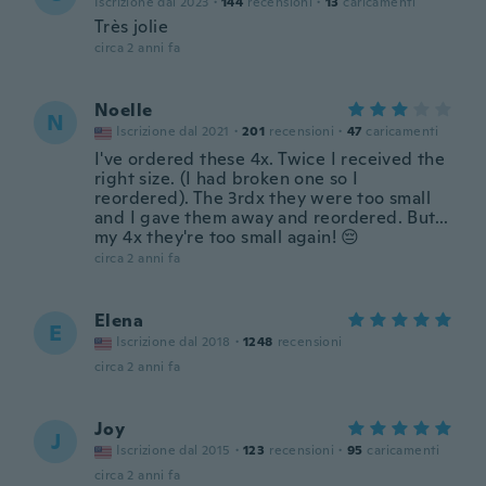
Iscrizione dal 2023
·
144
recensioni
·
13
caricamenti
Très jolie
circa 2 anni fa
Noelle
N
Iscrizione dal 2021
·
201
recensioni
·
47
caricamenti
I've ordered these 4x. Twice I received the
right size. (I had broken one so I
reordered). The 3rdx they were too small
and I gave them away and reordered. But...
my 4x they're too small again! 😔
circa 2 anni fa
Elena
E
Iscrizione dal 2018
·
1248
recensioni
circa 2 anni fa
Joy
J
Iscrizione dal 2015
·
123
recensioni
·
95
caricamenti
circa 2 anni fa