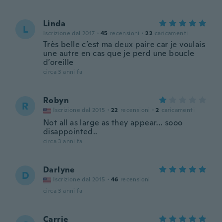
Linda
L
Iscrizione dal 2017
·
45
recensioni
·
22
caricamenti
Très belle c’est ma deux paire car je voulais
une autre en cas que je perd une boucle
d’oreille
circa 3 anni fa
Robyn
R
Iscrizione dal 2015
·
22
recensioni
·
2
caricamenti
Not all as large as they appear... sooo
disappointed..
circa 3 anni fa
Darlyne
D
Iscrizione dal 2015
·
46
recensioni
circa 3 anni fa
Carrie