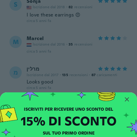
Sonja
S
Iscrizione dal 2018
·
82
recensioni
I love these earrings 😍
circa 5 anni fa
Marcel
M
Iscrizione dal 2016
·
35
recensioni
circa 5 anni fa
מרלין
מ
Iscrizione dal 2017
·
135
recensioni
·
87
caricamenti
Looks good
circa 5 anni fa
Senta
S
Iscrizione dal 2017
·
341
recensioni
·
12
caricamenti
15% DI SCONTO
circa 5 anni fa
SUL TUO PRIMO ORDINE
Patricia