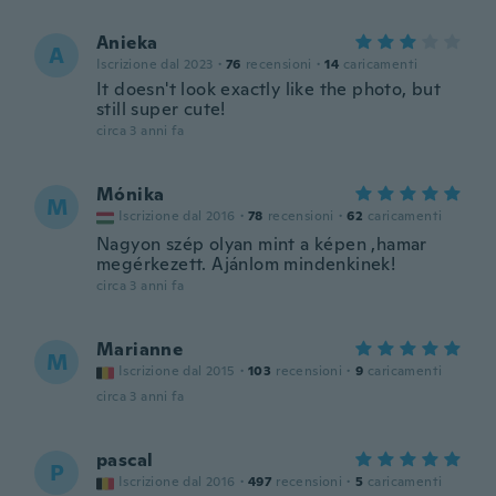
Anieka
A
Iscrizione dal 2023
·
76
recensioni
·
14
caricamenti
It doesn't look exactly like the photo, but
still super cute!
circa 3 anni fa
Mónika
M
Iscrizione dal 2016
·
78
recensioni
·
62
caricamenti
Nagyon szép olyan mint a képen ,hamar
megérkezett. Ajánlom mindenkinek!
circa 3 anni fa
Marianne
M
Iscrizione dal 2015
·
103
recensioni
·
9
caricamenti
circa 3 anni fa
pascal
P
Iscrizione dal 2016
·
497
recensioni
·
5
caricamenti