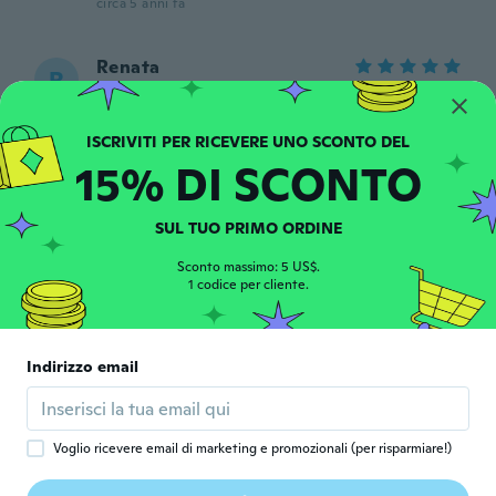
circa 5 anni fa
Renata
R
Iscrizione dal 2017
·
10
recensioni
·
1
caricamenti
So adorable!! Exactly as described and
even cuter in person and on. Would
recommend to anyone!!
15% DI SCONTO
circa 5 anni fa
SUL TUO PRIMO ORDINE
DrAishwarea
D
Iscrizione dal 2018
·
1
recensioni
Sconto massimo: 5 US$.
1 codice per cliente.
Very nice
circa 5 anni fa
Indirizzo email
Maria
M
Iscrizione dal 2020
·
3
recensioni
circa 5 anni fa
Voglio ricevere email di marketing e promozionali (per risparmiare!)
Aurélie