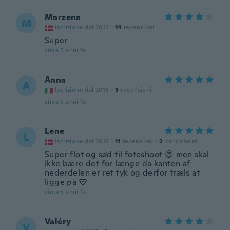
Marzena
M
Iscrizione dal 2015
·
14
recensioni
Super
circa 5 anni fa
Anna
A
Iscrizione dal 2018
·
3
recensioni
circa 5 anni fa
Lene
L
Iscrizione dal 2019
·
11
recensioni
·
2
caricamenti
Super flot og sød til fotoshoot 😊 men skal
ikke bære det for længe da kanten af
nederdelen er ret tyk og derfor træls at
ligge på 🙈
circa 5 anni fa
Valéry
V