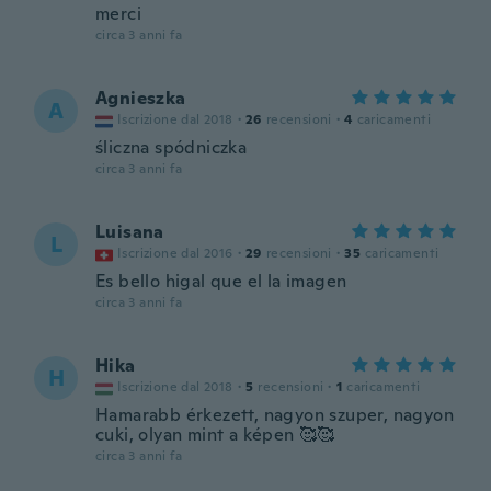
merci
circa 3 anni fa
Agnieszka
A
Iscrizione dal 2018
·
26
recensioni
·
4
caricamenti
śliczna spódniczka
circa 3 anni fa
Luisana
L
Iscrizione dal 2016
·
29
recensioni
·
35
caricamenti
Es bello higal que el la imagen
circa 3 anni fa
Hika
H
Iscrizione dal 2018
·
5
recensioni
·
1
caricamenti
Hamarabb érkezett, nagyon szuper, nagyon
cuki, olyan mint a képen 🥰🥰
circa 3 anni fa