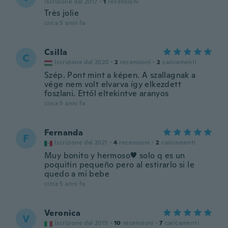
Iscrizione dal 2017
·
1
recensioni
Très jolie
circa 5 anni fa
Csilla
C
Iscrizione dal 2020
·
2
recensioni
·
2
caricamenti
Szép. Pont mint a képen. A szallagnak a
vége nem volt elvarva így elkezdett
foszlani. Ettől eltekintve aranyos
circa 5 anni fa
Fernanda
F
Iscrizione dal 2021
·
4
recensioni
·
2
caricamenti
Muy bonito y hermoso♥️ solo q es un
poquitin pequeño pero al estirarlo si le
quedo a mi bebe
circa 5 anni fa
Veronica
V
Iscrizione dal 2015
·
10
recensioni
·
7
caricamenti