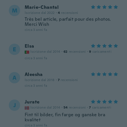
Marie-Chantal
M
Iscrizione dal 2022
·
4
recensioni
Très bel article, parfait pour des photos.
Merci Wish
circa 3 anni fa
Elsa
E
Iscrizione dal 2014
·
62
recensioni
·
9
caricamenti
circa 3 anni fa
Aleesha
A
Iscrizione dal 2018
·
7
recensioni
circa 3 anni fa
Jurate
J
Iscrizione dal 2014
·
54
recensioni
·
7
caricamenti
Fint til bilder, fin farge og ganske bra
kvalitet
circa 3 anni fa