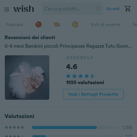
Accedi
Popolare
Visti di recente
Te
Recensioni dei clienti
0-6 mesi Bambini piccoli Principesse Ragazze Tutu Gonna Fascia Set di fiori Chiffon Fascia per capelli Fascia in pizzo Fotografia Prop
GENERALE
4.6
1555 valutazioni
Vedi i Dettagli Prodotto
Valutazioni
1,166
227