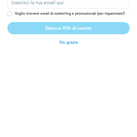
Voglio ricevere email di marketing e promozionali (per risparmiare!)
Esmeralda
E
Iscrizione dal 2021
·
158
recensioni
·
144
caricamenti
Sblocca 15% di sconto
Bonit
circa 3 anni fa
No grazie
Pilar Rocio
P
Iscrizione dal 2019
·
18
recensioni
·
2
caricamenti
circa 3 anni fa
Fran
F
Iscrizione dal 2018
·
26
recensioni
·
1
caricamenti
circa 3 anni fa
Moe
M
Iscrizione dal 2012
·
44
recensioni
·
8
caricamenti
circa 3 anni fa