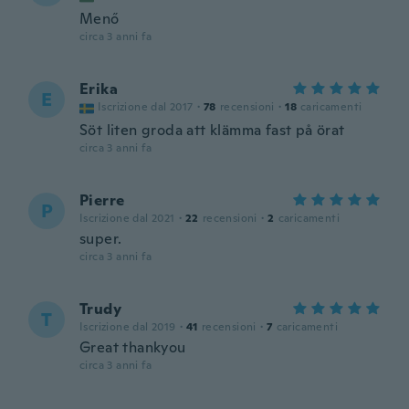
Menő
circa 3 anni fa
Erika
E
Iscrizione dal 2017
·
78
recensioni
·
18
caricamenti
Söt liten groda att klämma fast på örat
circa 3 anni fa
Pierre
P
Iscrizione dal 2021
·
22
recensioni
·
2
caricamenti
super.
circa 3 anni fa
Trudy
T
Iscrizione dal 2019
·
41
recensioni
·
7
caricamenti
Great thankyou
circa 3 anni fa