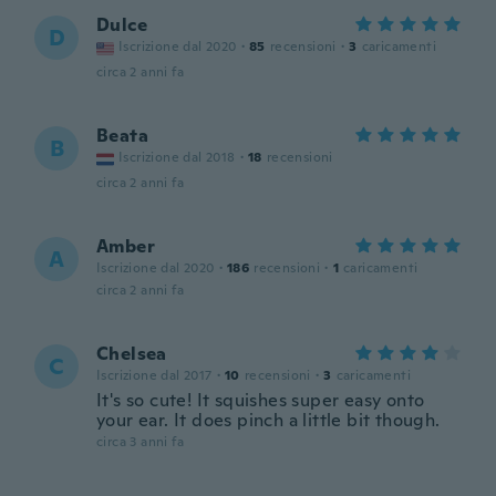
Dulce
D
Iscrizione dal 2020
·
85
recensioni
·
3
caricamenti
circa 2 anni fa
Beata
B
Iscrizione dal 2018
·
18
recensioni
circa 2 anni fa
Amber
A
Iscrizione dal 2020
·
186
recensioni
·
1
caricamenti
circa 2 anni fa
Chelsea
C
Iscrizione dal 2017
·
10
recensioni
·
3
caricamenti
It's so cute! It squishes super easy onto
your ear. It does pinch a little bit though.
circa 3 anni fa