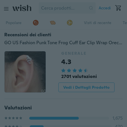
Accedi
Popolare
Visti di recente
Te
Recensioni dei clienti
GO US Fashion Punk Tone Frog Cuff Ear Clip Wrap Orecchino 1PC
GENERALE
4.3
2701 valutazioni
Vedi i Dettagli Prodotto
Valutazioni
1,675
470