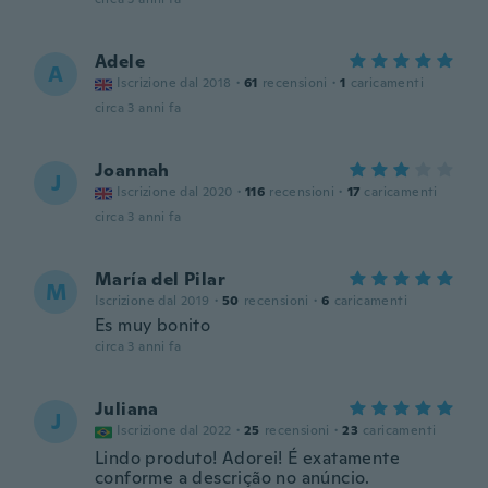
Adele
A
Iscrizione dal 2018
·
61
recensioni
·
1
caricamenti
circa 3 anni fa
Joannah
J
Iscrizione dal 2020
·
116
recensioni
·
17
caricamenti
circa 3 anni fa
María del Pilar
M
Iscrizione dal 2019
·
50
recensioni
·
6
caricamenti
Es muy bonito
circa 3 anni fa
Juliana
J
Iscrizione dal 2022
·
25
recensioni
·
23
caricamenti
Lindo produto! Adorei! É exatamente
conforme a descrição no anúncio.