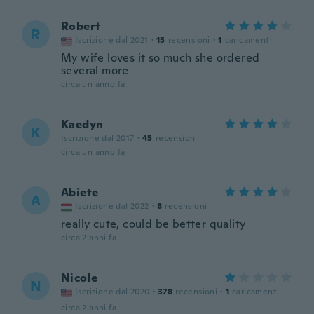
Robert
R
Iscrizione dal 2021
·
15
recensioni
·
1
caricamenti
My wife loves it so much she ordered
several more
circa un anno fa
Kaedyn
K
Iscrizione dal 2017
·
45
recensioni
circa un anno fa
Abiete
A
Iscrizione dal 2022
·
8
recensioni
really cute, could be better quality
circa 2 anni fa
Nicole
N
Iscrizione dal 2020
·
378
recensioni
·
1
caricamenti
circa 2 anni fa