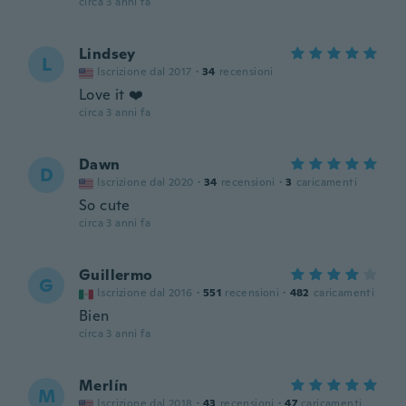
circa 3 anni fa
Lindsey
L
Iscrizione dal 2017
·
34
recensioni
Love it ❤️
circa 3 anni fa
Dawn
D
Iscrizione dal 2020
·
34
recensioni
·
3
caricamenti
So cute
circa 3 anni fa
Guillermo
G
Iscrizione dal 2016
·
551
recensioni
·
482
caricamenti
Bien
circa 3 anni fa
Merlín
M
Iscrizione dal 2018
·
43
recensioni
·
47
caricamenti