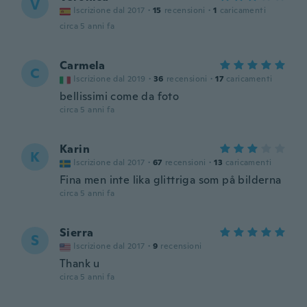
V
Iscrizione dal 2017
·
15
recensioni
·
1
caricamenti
circa 5 anni fa
Carmela
C
Iscrizione dal 2019
·
36
recensioni
·
17
caricamenti
bellissimi come da foto
circa 5 anni fa
Karin
K
Iscrizione dal 2017
·
67
recensioni
·
13
caricamenti
Fina men inte lika glittriga som på bilderna
circa 5 anni fa
Sierra
S
Iscrizione dal 2017
·
9
recensioni
Thank u
circa 5 anni fa