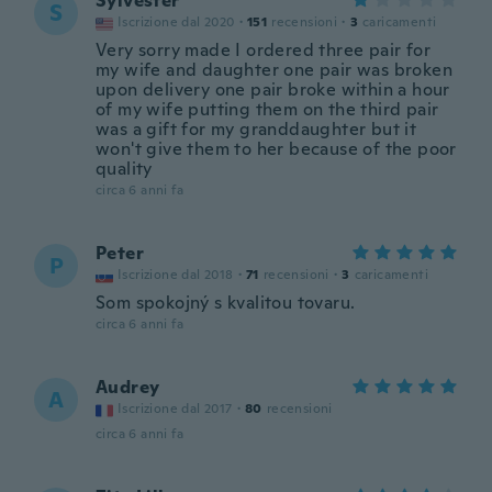
Sylvester
S
Iscrizione dal 2020
·
151
recensioni
·
3
caricamenti
Very sorry made I ordered three pair for
my wife and daughter one pair was broken
upon delivery one pair broke within a hour
of my wife putting them on the third pair
was a gift for my granddaughter but it
won't give them to her because of the poor
quality
circa 6 anni fa
Peter
P
Iscrizione dal 2018
·
71
recensioni
·
3
caricamenti
Som spokojný s kvalitou tovaru.
circa 6 anni fa
Audrey
A
Iscrizione dal 2017
·
80
recensioni
circa 6 anni fa