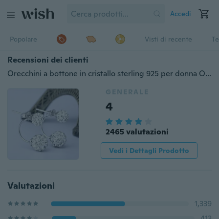
Accedi
Popolare
Visti di recente
Te
Recensioni dei clienti
Orecchini a bottone in cristallo sterling 925 per donna Orecchini a forma di palla di alta qualità
GENERALE
4
2465 valutazioni
Vedi i Dettagli Prodotto
Valutazioni
1,339
413