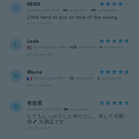
INNA
I
Iscrizione dal 2017
·
64
recensioni
·
40
caricamenti
Little hard to put on hole of the earing
circa 5 anni fa
Leah
L
Iscrizione dal 2016
·
329
recensioni
·
4
caricamenti
circa 5 anni fa
Marie
M
Iscrizione dal 2014
·
22
recensioni
·
2
caricamenti
circa 5 anni fa
有佳里
有
Iscrizione dal 2020
·
68
recensioni
とてもしっかりした作りだし、何しろ可愛い
😍💕 大満足です
circa 5 anni fa