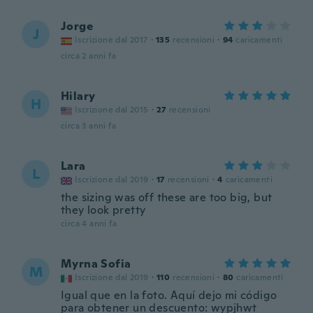
Jorge
J
Iscrizione dal 2017
·
135
recensioni
·
94
caricamenti
circa 2 anni fa
Hilary
H
Iscrizione dal 2015
·
27
recensioni
circa 3 anni fa
Lara
L
Iscrizione dal 2019
·
17
recensioni
·
4
caricamenti
the sizing was off these are too big, but
they look pretty
circa 4 anni fa
Myrna Sofia
M
Iscrizione dal 2019
·
110
recensioni
·
80
caricamenti
Igual que en la foto. Aquí dejo mi código
para obtener un descuento: wypjhwt