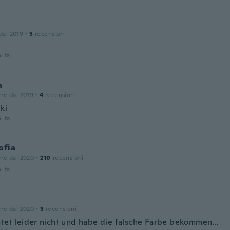
 dal 2019
·
5
recensioni
i fa
a
one dal 2019
·
4
recensioni
iki
i fa
ofia
one dal 2020
·
210
recensioni
i fa
one dal 2020
·
3
recensioni
htet leider nicht und habe die falsche Farbe bekommen...