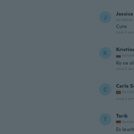
Jessica
J
Iscrizione
Cute
circa 5 ann
Kristin
K
Iscrizi
Ko na sl
circa 5 ann
Carla S
C
Iscrizi
circa 5 ann
Tarik
T
Iscrizi
Es leuc