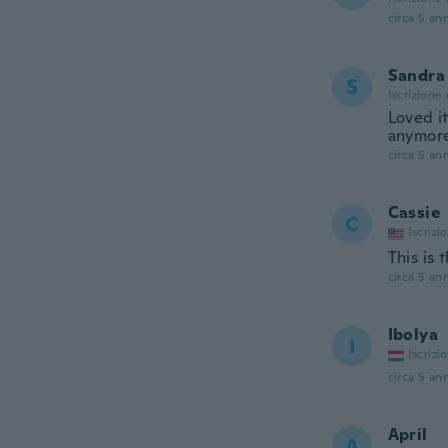
circa 5 ann
Sandra
S
Iscrizione
Loved it
anymore
circa 5 ann
Cassie
C
Iscrizi
This is 
circa 5 ann
Ibolya
I
Iscrizi
circa 5 ann
April
A