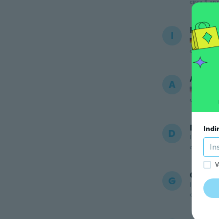
circa 5 ann
Isa
I
Iscrizi
circa 5 ann
ANNY
A
Iscrizi
circa 5 ann
Debbie
Indi
D
Iscrizione
circa 5 ann
V
Guylai
G
Iscrizione
circa 5 ann