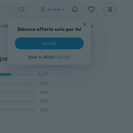
Accedi
 infanzia
Accessori per animali
Di più
Sblocca offerte solo per te!
Accedi
Collana con ciondolo a forma di zircone rotondo con pendente a forma di zircone d'argento con placcatura in rame luminoso
New to Wish?
Iscriviti
3,717
1,113
648
236
350