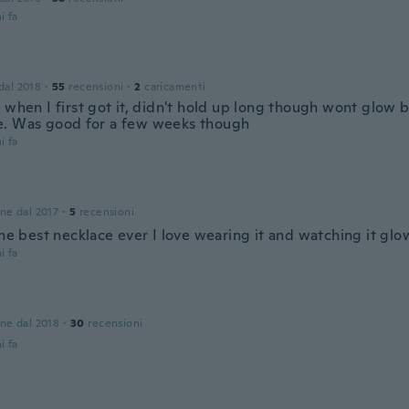
i fa
 dal 2018
·
55
recensioni
·
2
caricamenti
 when I first got it, didn't hold up long though wont glow b
. Was good for a few weeks though
i fa
one dal 2017
·
5
recensioni
the best necklace ever I love wearing it and watching it glo
i fa
one dal 2018
·
30
recensioni
i fa