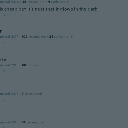
one dal 2020
·
25
recensioni
·
4
caricamenti
is cheap but it’s neat that it glows in the dark
i fa
r
one dal 2017
·
102
recensioni
·
21
caricamenti
i fa
cte
one dal 2015
·
60
recensioni
i fa
one dal 2018
·
7
recensioni
i fa
one dal 2015
·
14
recensioni