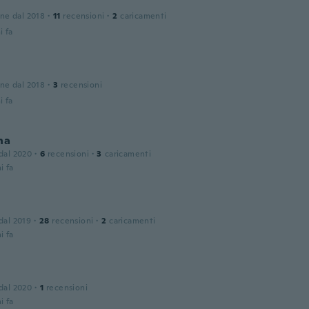
one dal 2018
·
11
recensioni
·
2
caricamenti
i fa
one dal 2018
·
3
recensioni
i fa
na
 dal 2020
·
6
recensioni
·
3
caricamenti
i fa
 dal 2019
·
28
recensioni
·
2
caricamenti
i fa
 dal 2020
·
1
recensioni
i fa