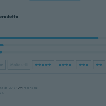
 prodotto
ne
Molto utili
one dal 2018
·
741
recensioni
i fa