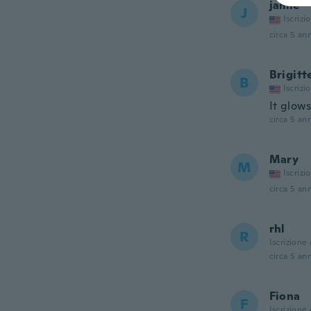
jamie
J
Iscrizi
circa 5 ann
Brigitt
B
Iscrizi
It glows
circa 5 ann
Mary
M
Iscrizi
circa 5 ann
rhl
R
Iscrizione
circa 5 ann
Fiona
F
Iscrizione