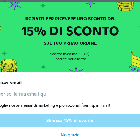
i fa
15% DI SCONTO
one dal 2018
·
16
recensioni
·
2
caricamenti
i fa
SUL TUO PRIMO ORDINE
Sconto massimo: 5 US$.
one dal 2020
·
128
recensioni
·
74
caricamenti
1 codice per cliente.
i fa
rizzo email
 dal 2018
·
17
recensioni
·
4
caricamenti
i fa
oglio ricevere email di marketing e promozionali (per risparmiare!)
ne
 dal 2015
·
26
recensioni
·
7
caricamenti
Sblocca 15% di sconto
i fa
No grazie