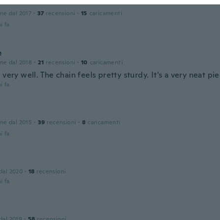
one dal 2017
·
37
recensioni
·
15
caricamenti
i fa
e
one dal 2018
·
21
recensioni
·
10
caricamenti
 very well. The chain feels pretty sturdy. It's a very neat pi
i fa
one dal 2015
·
39
recensioni
·
8
caricamenti
i fa
 dal 2020
·
18
recensioni
i fa
 dal 2019
·
58
recensioni