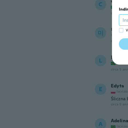
claudin
C
Iscrizi
Indi
circa 5 ann
미리
V
미
Iscrizione
circa 5 ann
Lais
L
Iscrizi
circa 5 ann
Edyta
E
Iscrizi
Śliczna
circa 5 ann
Adelin
A
Iscrizi