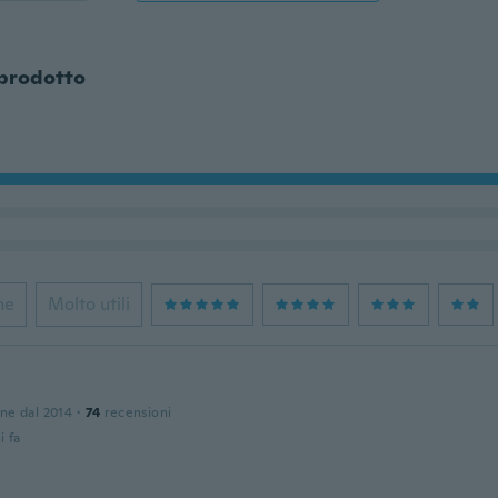
 prodotto
ne
Molto utili
one dal 2014
·
74
recensioni
i fa