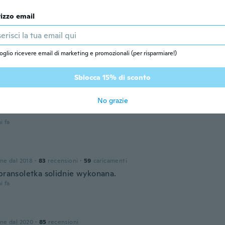
ei
one dal 2020
·
5
recensioni
rizzo email
i fa
oglio ricevere email di marketing e promozionali (per risparmiare!)
 dal 2020
·
432
recensioni
·
121
caricamenti
i fa
Sblocca 15% di sconto
No grazie
one dal 2019
·
10
recensioni
i fa
one dal 2018
·
83
recensioni
·
59
caricamenti
 bransoletka solidnie wykonana.
i fa
a
one dal 2020
·
85
recensioni