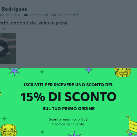
a Rodrigues
one dal 2020
·
40
recensioni
·
25
caricamenti
indo, expendido, valeu a pena
i fa
one dal 2015
·
12
recensioni
·
1
caricamenti
i fa
15% DI SCONTO
ne
SUL TUO PRIMO ORDINE
one dal 2018
·
13
recensioni
Sconto massimo: 5 US$.
i fa
1 codice per cliente.