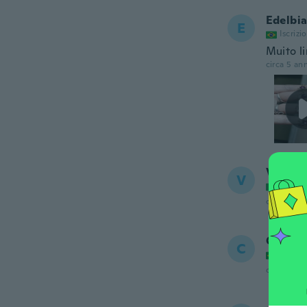
Edelbi
E
Iscrizi
Muito l
circa 5 ann
Valerio
V
Iscrizi
circa 5 ann
Cristia
C
Iscrizi
circa 5 ann