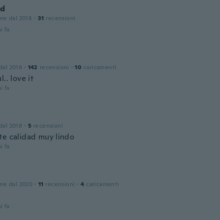
nd
one dal 2018
·
31
recensioni
i fa
 dal 2018
·
142
recensioni
·
10
caricamenti
l.. love it
i fa
 dal 2018
·
5
recensioni
te calidad muy lindo
i fa
one dal 2020
·
11
recensioni
·
4
caricamenti
i fa