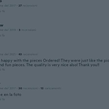
o
one dal 2017
·
27
recensioni
i fa
ew
one dal 2019
·
3
recensioni
i fa
one dal 2021
·
43
recensioni
y happy with the pieces Ordered! They were just like the pi
nd fun pieces. The quality is very nice also! Thank you!!
i fa
r
one dal 2017
·
30
recensioni
·
13
caricamenti
e en la foto
i fa