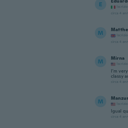
Eduard
E
Iscrizi
circa 4 ann
Matth
M
Iscrizi
circa 4 ann
Mirna
M
Iscrizi
I’m ver
classy a
circa 4 ann
Manzu
M
Iscrizi
Igual qu
circa 4 ann