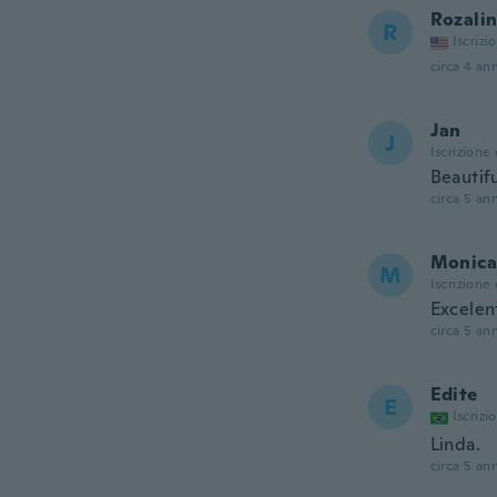
Rozali
R
Iscrizi
circa 4 ann
Jan
J
Iscrizione
Beautifu
circa 5 ann
Monica
M
Iscrizione
Excelen
circa 5 ann
Edite
E
Iscrizi
Linda.
circa 5 ann