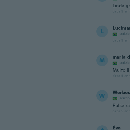
Linda g
circa 5 ann
Lucima
L
Iscrizi
circa 5 ann
maria 
M
Iscrizi
Muito l
circa 5 ann
Werbe
W
Iscrizi
Pulseir
circa 5 ann
Éva