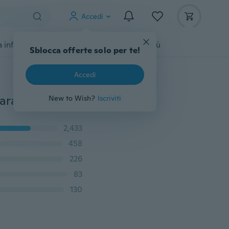
Accedi
 infanzia
Accessori per animali
Di più
Sblocca offerte solo per te!
Accedi
2015 braccialetto Mujer gioielli donna bella calda 18 carati riempito giallo fiore multicolore austriaco cristallo gioielli moda catena braccialetto
New to Wish?
Iscriviti
2,433
458
226
83
130