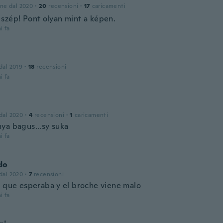
one dal 2020
·
20
recensioni
·
17
caricamenti
szép! Pont olyan mint a képen.
i fa
 dal 2019
·
18
recensioni
i fa
 dal 2020
·
4
recensioni
·
1
caricamenti
ya bagus...sy suka
i fa
do
 dal 2020
·
7
recensioni
o que esperaba y el broche viene malo
i fa