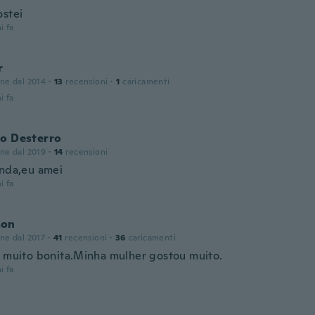
ostei
i fa
r
one dal 2014
·
13
recensioni
·
1
caricamenti
i fa
do Desterro
one dal 2019
·
14
recensioni
inda,eu amei
i fa
son
one dal 2017
·
41
recensioni
·
36
caricamenti
a muito bonita.Minha mulher gostou muito.
i fa