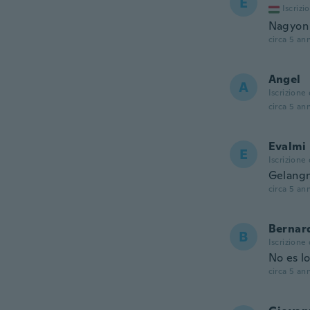
É
Iscrizi
Nagyon 
circa 5 ann
Angel
A
Iscrizione
circa 5 ann
Evalmi
E
Iscrizione
Gelangn
circa 5 ann
Bernar
B
Iscrizione
No es l
circa 5 ann