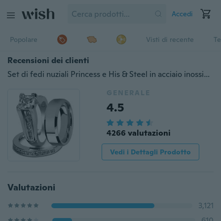
Accedi
Popolare
Visti di recente
Te
Recensioni dei clienti
Set di fedi nuziali Princess e His & Steel in acciaio inossidabile e fascia smussata
GENERALE
4.5
4266 valutazioni
Vedi i Dettagli Prodotto
Valutazioni
3,121
610