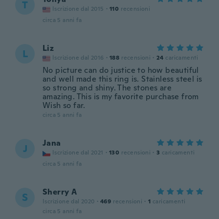
T
Iscrizione dal 2015
·
110
recensioni
circa 5 anni fa
Liz
L
Iscrizione dal 2016
·
188
recensioni
·
24
caricamenti
No picture can do justice to how beautiful
and well made this ring is. Stainless steel is
so strong and shiny. The stones are
amazing. This is my favorite purchase from
Wish so far.
circa 5 anni fa
Jana
J
Iscrizione dal 2021
·
130
recensioni
·
3
caricamenti
circa 5 anni fa
Sherry A
S
Iscrizione dal 2020
·
469
recensioni
·
1
caricamenti
circa 5 anni fa