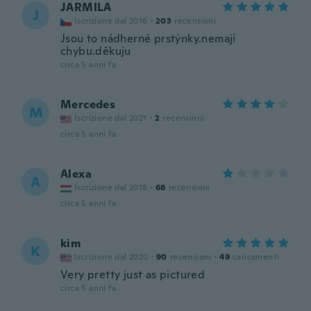
JARMILA
J
Iscrizione dal 2016
·
203
recensioni
Jsou to nádherné prstýnky.nemají
chybu.děkuju
circa 5 anni fa
Mercedes
M
Iscrizione dal 2021
·
2
recensioni
circa 5 anni fa
Alexa
A
Iscrizione dal 2018
·
68
recensioni
circa 5 anni fa
kim
K
Iscrizione dal 2020
·
90
recensioni
·
49
caricamenti
Very pretty just as pictured
circa 5 anni fa