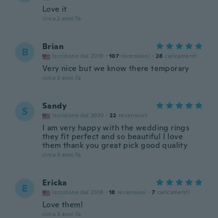
Love it
circa 2 anni fa
Brian
B
Iscrizione dal 2019
·
107
recensioni
·
28
caricamenti
Very nice but we know there temporary
circa 3 anni fa
Sandy
S
Iscrizione dal 2020
·
22
recensioni
I am very happy with the wedding rings
they fit perfect and so beautiful I love
them thank you great pick good quality
circa 3 anni fa
Ericka
E
Iscrizione dal 2018
·
18
recensioni
·
7
caricamenti
Love them!
circa 3 anni fa