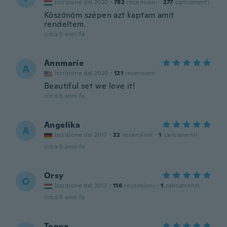
Iscrizione dal 2020
·
782
recensioni
·
277
caricamenti
Köszönöm szépen azt kaptam amit
rendeltem.
circa 5 anni fa
Annmarie
A
Iscrizione dal 2020
·
121
recensioni
Beautiful set we love it!
circa 5 anni fa
Angelika
A
Iscrizione dal 2017
·
22
recensioni
·
1
caricamenti
circa 5 anni fa
Orsy
O
Iscrizione dal 2017
·
116
recensioni
·
1
caricamenti
circa 5 anni fa
Tonya