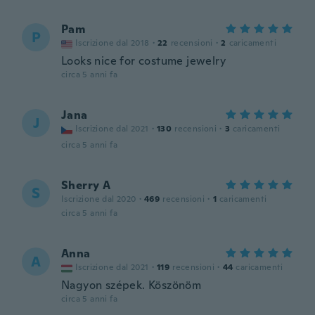
Pam
P
Iscrizione dal 2018
·
22
recensioni
·
2
caricamenti
Looks nice for costume jewelry
circa 5 anni fa
Jana
J
Iscrizione dal 2021
·
130
recensioni
·
3
caricamenti
circa 5 anni fa
Sherry A
S
Iscrizione dal 2020
·
469
recensioni
·
1
caricamenti
circa 5 anni fa
Anna
A
Iscrizione dal 2021
·
119
recensioni
·
44
caricamenti
Nagyon szépek. Köszönöm
circa 5 anni fa