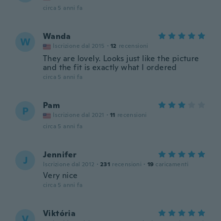
circa 5 anni fa
Wanda
W
Iscrizione dal 2015
·
12
recensioni
They are lovely. Looks just like the picture
and the fit is exactly what I ordered
circa 5 anni fa
Pam
P
Iscrizione dal 2021
·
11
recensioni
circa 5 anni fa
Jennifer
J
Iscrizione dal 2012
·
231
recensioni
·
19
caricamenti
Very nice
circa 5 anni fa
Viktória
V