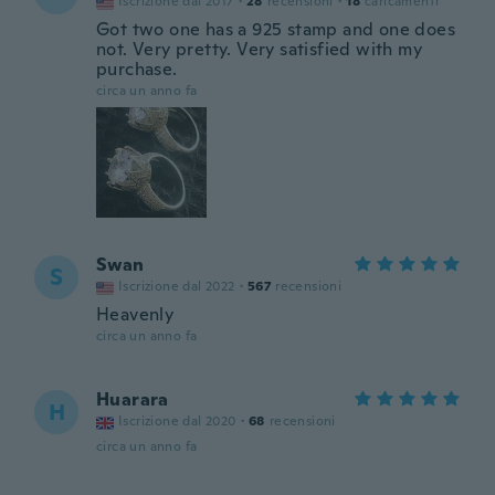
Iscrizione dal 2017
·
28
recensioni
·
18
caricamenti
Got two one has a 925 stamp and one does
not. Very pretty. Very satisfied with my
purchase.
circa un anno fa
Swan
S
Iscrizione dal 2022
·
567
recensioni
Heavenly
circa un anno fa
Huarara
H
Iscrizione dal 2020
·
68
recensioni
circa un anno fa