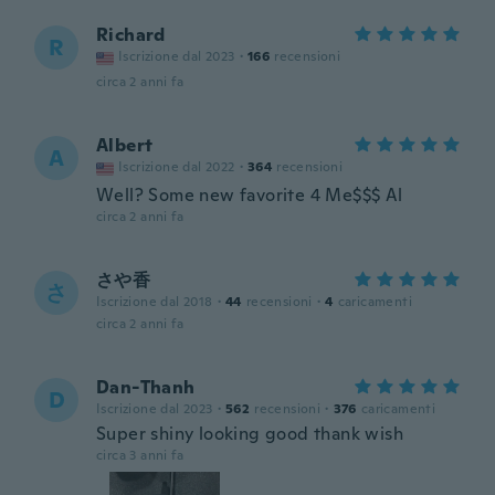
Richard
R
Iscrizione dal 2023
·
166
recensioni
circa 2 anni fa
Albert
A
Iscrizione dal 2022
·
364
recensioni
Well? Some new favorite 4 Me$$$ Al
circa 2 anni fa
さや香
さ
Iscrizione dal 2018
·
44
recensioni
·
4
caricamenti
circa 2 anni fa
Dan-Thanh
D
Iscrizione dal 2023
·
562
recensioni
·
376
caricamenti
Super shiny looking good thank wish
circa 3 anni fa