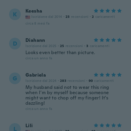
Keesha
K
Iscrizione dal 2014
·
23
recensioni
·
2
caricamenti
circa 8 mesi fa
Diahann
D
Iscrizione dal 2025
·
25
recensioni
·
3
caricamenti
Looks even better than picture.
circa un anno fa
Gabriela
G
Iscrizione dal 2024
·
283
recensioni
·
90
caricamenti
My husband said not to wear this ring
when I’m by myself because someone
might want to chop off my finger! It’s
dazzling!
circa un anno fa
Lili
L