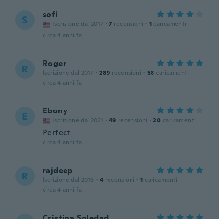
sofi
S
Iscrizione dal 2017
·
7
recensioni
·
1
caricamenti
circa 4 anni fa
Roger
R
Iscrizione dal 2017
·
289
recensioni
·
58
caricamenti
circa 4 anni fa
Ebony
E
Iscrizione dal 2021
·
49
recensioni
·
20
caricamenti
Perfect
circa 4 anni fa
rajdeep
R
Iscrizione dal 2016
·
4
recensioni
·
1
caricamenti
circa 4 anni fa
Cristina Soledad