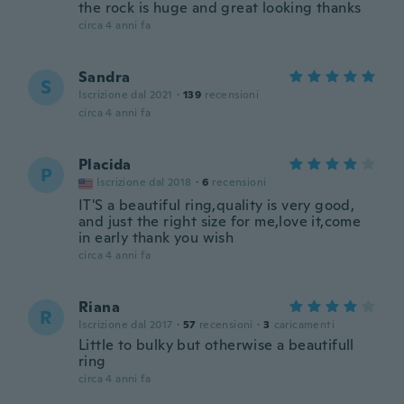
the rock is huge and great looking thanks
circa 4 anni fa
Sandra
S
Iscrizione dal 2021
·
139
recensioni
circa 4 anni fa
Placida
P
Iscrizione dal 2018
·
6
recensioni
IT'S a beautiful ring,quality is very good,
and just the right size for me,love it,come
in early thank you wish
circa 4 anni fa
Riana
R
Iscrizione dal 2017
·
57
recensioni
·
3
caricamenti
Little to bulky but otherwise a beautifull
ring
circa 4 anni fa