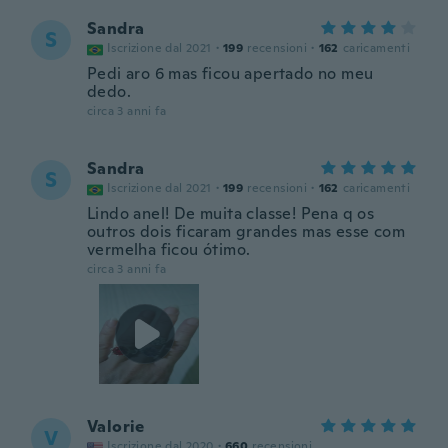
Sandra
S
Iscrizione dal 2021
·
199
recensioni
·
162
caricamenti
Pedi aro 6 mas ficou apertado no meu
dedo.
circa 3 anni fa
Sandra
S
Iscrizione dal 2021
·
199
recensioni
·
162
caricamenti
Lindo anel! De muita classe! Pena q os
outros dois ficaram grandes mas esse com
vermelha ficou ótimo.
circa 3 anni fa
Valorie
V
Iscrizione dal 2020
·
660
recensioni