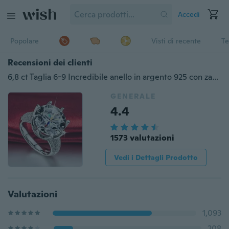
Accedi
Popolare
Visti di recente
Te
Recensioni dei clienti
6,8 ct Taglia 6-9 Incredibile anello in argento 925 con zaffiro bianco e topazio con taglio princess
GENERALE
4.4
1573 valutazioni
Vedi i Dettagli Prodotto
Valutazioni
1,093
208