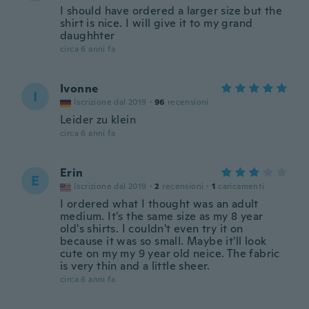
I should have ordered a larger size but the
shirt is nice. I will give it to my grand
daughhter
circa 6 anni fa
Ivonne
I
Iscrizione dal 2019
·
96
recensioni
Leider zu klein
circa 6 anni fa
Erin
E
Iscrizione dal 2019
·
2
recensioni
·
1
caricamenti
I ordered what I thought was an adult
medium. It's the same size as my 8 year
old's shirts. I couldn't even try it on
because it was so small. Maybe it'll look
cute on my my 9 year old neice. The fabric
is very thin and a little sheer.
circa 6 anni fa