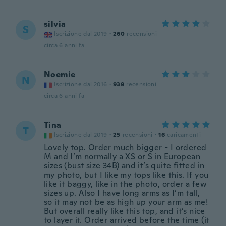
silvia
S
Iscrizione dal 2019
·
260
recensioni
circa 6 anni fa
Noemie
N
Iscrizione dal 2016
·
939
recensioni
circa 6 anni fa
Tina
T
Iscrizione dal 2019
·
25
recensioni
·
16
caricamenti
Lovely top. Order much bigger - I ordered
M and I’m normally a XS or S in European
sizes (bust size 34B) and it’s quite fitted in
my photo, but I like my tops like this. If you
like it baggy, like in the photo, order a few
sizes up. Also I have long arms as I’m tall,
so it may not be as high up your arm as me!
But overall really like this top, and it’s nice
to layer it. Order arrived before the time (it