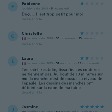
Fabienne
F
Iscrizione dal 2018
·
5
recensioni
Déçu... Il est trop petit pour moi
circa 6 anni fa
Christelle
C
Iscrizione dal 2018
·
33
recensioni
·
13
caricamenti
circa 6 anni fa
Laura
L
Iscrizione dal 2015
·
51
recensioni
·
15
caricamenti
Tee shirt tres Jolie, tissu fin. Les coutures
ne tiennent pas. Au bout de 10 minutes sur
moi la manche c'est décousus au niveau de
l'épaule. Les dessins des manches ont
déteint sur la nape de ma table
circa 6 anni fa
Jasmine
J
Iscrizione dal 2015
·
60
recensioni
·
2
caricamenti