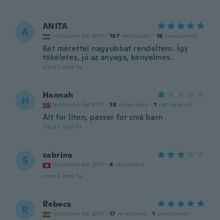
ANITA
A
Iscrizione dal 2017
·
107
recensioni
·
16
caricamenti
Két mérettel nagyobbat rendeltem. Így
tökéletes, jó az anyaga, kényelmes.
circa 7 anni fa
Hannah
H
Iscrizione dal 2017
·
38
recensioni
·
1
caricamenti
Alt for liten, passer for små barn
circa 7 anni fa
sabrina
S
Iscrizione dal 2017
·
4
recensioni
circa 7 anni fa
Rebeca
R
Iscrizione dal 2017
·
17
recensioni
·
1
caricamenti