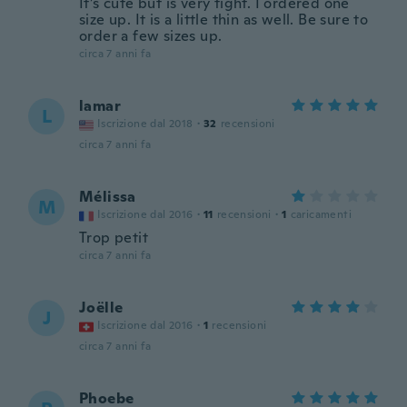
It’s cute but is very tight. I ordered one
size up. It is a little thin as well. Be sure to
order a few sizes up.
circa 7 anni fa
lamar
L
Iscrizione dal 2018
·
32
recensioni
circa 7 anni fa
Mélissa
M
Iscrizione dal 2016
·
11
recensioni
·
1
caricamenti
Trop petit
circa 7 anni fa
Joëlle
J
Iscrizione dal 2016
·
1
recensioni
circa 7 anni fa
Phoebe