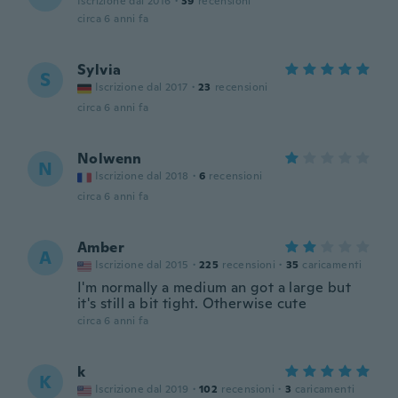
Iscrizione dal 2016
·
39
recensioni
circa 6 anni fa
Sylvia
S
Iscrizione dal 2017
·
23
recensioni
circa 6 anni fa
Nolwenn
N
Iscrizione dal 2018
·
6
recensioni
circa 6 anni fa
Amber
A
Iscrizione dal 2015
·
225
recensioni
·
35
caricamenti
I'm normally a medium an got a large but
it's still a bit tight. Otherwise cute
circa 6 anni fa
k
K
Iscrizione dal 2019
·
102
recensioni
·
3
caricamenti