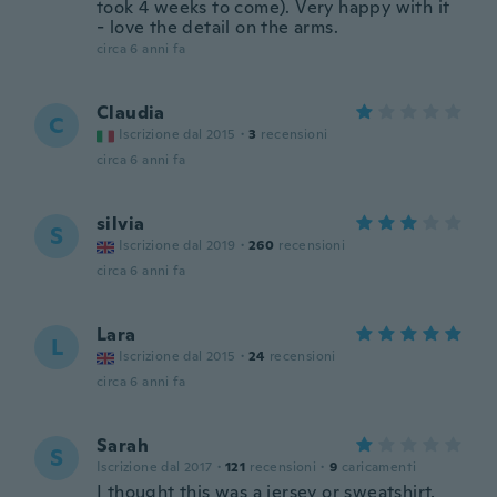
took 4 weeks to come). Very happy with it
- love the detail on the arms.
circa 6 anni fa
Claudia
C
Iscrizione dal 2015
·
3
recensioni
circa 6 anni fa
silvia
S
Iscrizione dal 2019
·
260
recensioni
circa 6 anni fa
Lara
L
Iscrizione dal 2015
·
24
recensioni
circa 6 anni fa
Sarah
S
Iscrizione dal 2017
·
121
recensioni
·
9
caricamenti
I thought this was a jersey or sweatshirt,