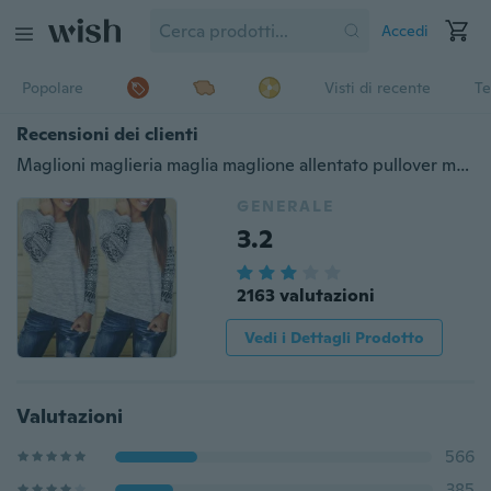
Accedi
Popolare
Visti di recente
Te
Recensioni dei clienti
Maglioni maglieria maglia maglione allentato pullover maglia manica lunga girocollo donna
GENERALE
3.2
2163 valutazioni
Vedi i Dettagli Prodotto
Valutazioni
566
385