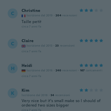
Christine
C
Iscrizione dal 2019
·
204
recensioni
Taille petit
circa 7 anni fa
Claire
C
Iscrizione dal 2013
·
23
recensioni
circa 7 anni fa
Heidi
H
Iscrizione dal 2016
·
240
recensioni
·
167
caricamenti
circa 7 anni fa
Kim
K
Iscrizione dal 2018
·
34
recensioni
Very nice but it’s small make so I should of
ordered two sizes bigger
circa 7 anni fa