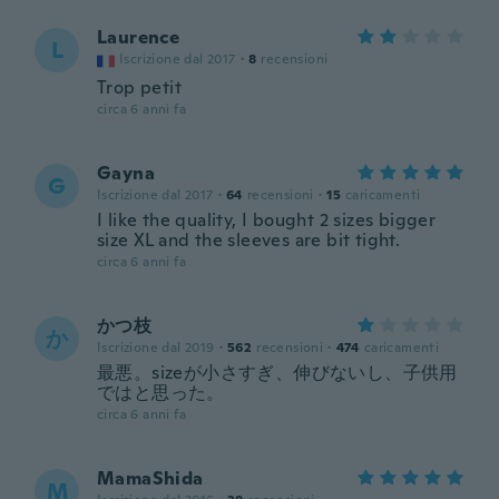
Laurence
L
Iscrizione dal 2017
·
8
recensioni
Trop petit
circa 6 anni fa
Gayna
G
Iscrizione dal 2017
·
64
recensioni
·
15
caricamenti
I like the quality, I bought 2 sizes bigger
size XL and the sleeves are bit tight.
circa 6 anni fa
かつ枝
か
Iscrizione dal 2019
·
562
recensioni
·
474
caricamenti
最悪。sizeが小さすぎ、伸びないし、子供用
ではと思った。
circa 6 anni fa
MamaShida
M