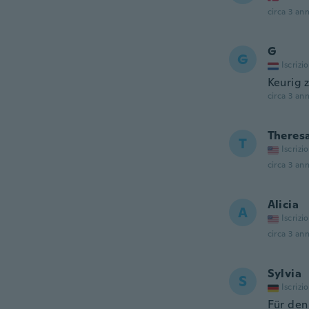
circa 3 ann
G
G
Iscrizi
Keurig 
circa 3 ann
Theres
T
Iscrizi
circa 3 ann
Alicia
A
Iscrizi
circa 3 ann
Sylvia
S
Iscrizi
Für den