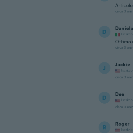
Articolo
circa 3 ann
Daniel
D
Iscrizi
Ottimo 
circa 3 ann
Jackie
J
Iscrizi
circa 3 ann
Dee
D
Iscrizi
circa 3 ann
Roger
R
Iscrizi