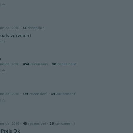
i fa
one dal 2016
·
14
recensioni
zoals verwacht
i fa
a
one dal 2018
·
454
recensioni
·
90
caricamenti
i fa
one dal 2016
·
174
recensioni
·
34
caricamenti
i fa
one dal 2016
·
43
recensioni
·
26
caricamenti
 Preis Ok