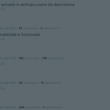
 arrivato in anticipo come da descrizione
i fa
a
one dal 2014
·
51
recensioni
·
2
caricamenti
materiale e funzionale
i fa
one dal 2016
·
152
recensioni
·
110
caricamenti
i fa
one dal 2016
·
53
recensioni
·
11
caricamenti
i fa
one dal 2019
·
204
recensioni
·
1
caricamenti