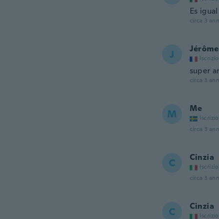
Es igual
circa 3 ann
Jérôme
J
Iscrizi
super ar
circa 3 ann
Me
M
Iscrizi
circa 3 ann
Cinzia
C
Iscrizi
circa 3 ann
Cinzia
C
Iscrizi