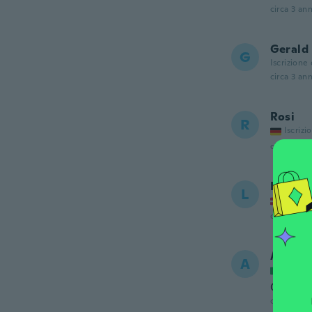
circa 3 ann
Gerald
G
Iscrizione
circa 3 ann
Rosi
R
Iscrizi
circa 3 ann
Lisbet
L
Iscrizi
circa 3 ann
Antone
A
Iscrizi
Organiz
circa 3 ann