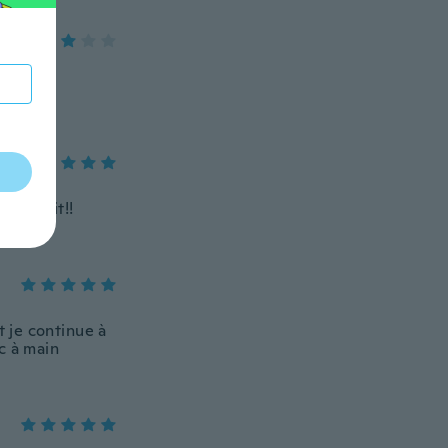
 Love it!!
t je continue à
c à main