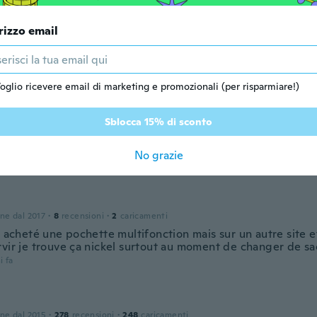
rizzo email
one dal 2019
·
348
recensioni
ci
i fa
oglio ricevere email di marketing e promozionali (per risparmiare!)
Sblocca 15% di sconto
one dal 2017
·
13
recensioni
ht into my designer handbag giving me much needed storage.
No grazie
i fa
one dal 2017
·
8
recensioni
·
2
caricamenti
à acheté une pochette multifonction mais sur un autre site e
rvir je trouve ça nickel surtout au moment de changer de sa
i fa
one dal 2015
·
278
recensioni
·
248
caricamenti