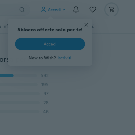
Accedi
 infanzia
Accessori per animali
Di più
Sblocca offerte solo per te!
Accedi
1 borsa multifunzione per borsetta per borsetta per borsa per cosmetici con inserto per telefono nella custodia per borse
New to Wish?
Iscriviti
592
195
97
28
46