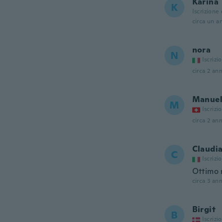
Karina
K
Iscrizione
circa un a
nora
N
Iscrizi
circa 2 ann
Manue
M
Iscrizi
circa 2 ann
Claudi
C
Iscrizi
Ottimo 
circa 3 ann
Birgit
B
Iscrizi