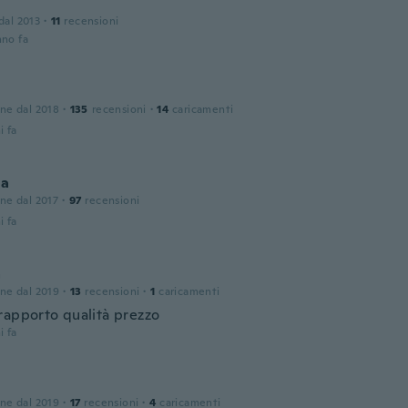
 dal 2013
·
11
recensioni
nno fa
one dal 2018
·
135
recensioni
·
14
caricamenti
i fa
la
one dal 2017
·
97
recensioni
i fa
a
one dal 2019
·
13
recensioni
·
1
caricamenti
rapporto qualità prezzo
i fa
one dal 2019
·
17
recensioni
·
4
caricamenti