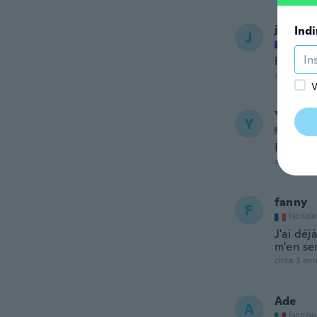
jack
Indi
J
Iscrizi
bon mer
circa 3 ann
V
Yvonne
Y
Iscrizi
Fit rig
circa 3 ann
fanny
F
Iscrizi
J'ai déj
m'en se
circa 3 ann
Ade
A
Iscrizi