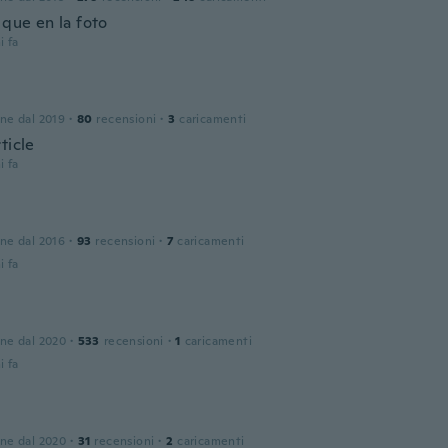
 que en la foto
i fa
one dal 2019
·
80
recensioni
·
3
caricamenti
ticle
i fa
one dal 2016
·
93
recensioni
·
7
caricamenti
i fa
one dal 2020
·
533
recensioni
·
1
caricamenti
i fa
one dal 2020
·
31
recensioni
·
2
caricamenti