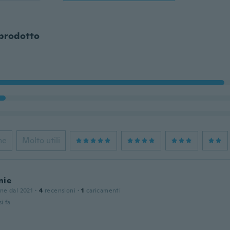
 prodotto
ne
Molto utili
nie
one dal 2021
·
4
recensioni
·
1
caricamenti
i fa