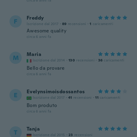
circa 6 anni fa
Freddy
F
Iscrizione dal 2017
·
89
recensioni
·
1
caricamenti
Awesome quality
circa 6 anni fa
Maria
M
Iscrizione dal 2014
·
130
recensioni
·
36
caricamenti
Bello da provare
circa 6 anni fa
Evelynsimoisdossantos
E
Iscrizione dal 2017
·
41
recensioni
·
11
caricamenti
Bom produto
circa 6 anni fa
Tanja
T
Iscrizione dal 2015
·
23
recensioni