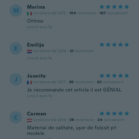
Marina
M
Iscrizione dal 2015
·
130
recensioni
·
107
caricamenti
Ottimo
circa 5 anni fa
Emilija
E
Iscrizione dal 2020
·
21
recensioni
circa 5 anni fa
Juanita
J
Iscrizione dal 2017
·
95
recensioni
·
62
caricamenti
Je recommande cet article il est GÉNIAL
circa 5 anni fa
Carmen
C
Iscrizione dal 2018
·
39
recensioni
·
20
caricamenti
Material de calitate, ușor de folosit pt
modele