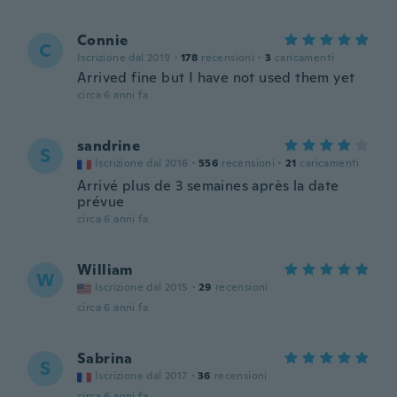
Connie
C
Iscrizione dal 2019
·
178
recensioni
·
3
caricamenti
Arrived fine but I have not used them yet
circa 6 anni fa
sandrine
S
Iscrizione dal 2016
·
556
recensioni
·
21
caricamenti
Arrivé plus de 3 semaines après la date
prévue
circa 6 anni fa
William
W
Iscrizione dal 2015
·
29
recensioni
circa 6 anni fa
Sabrina
S
Iscrizione dal 2017
·
36
recensioni
circa 6 anni fa