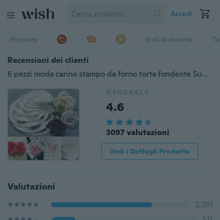
Accedi
Popolare
Visti di recente
Te
Recensioni dei clienti
6 pezzi moda carino stampo da forno torta fondente Sugarcraft stampo per biscotti fiore rosa stampo per pasta di gomma strumento per taglierina
GENERALE
4.6
3097 valutazioni
Vedi i Dettagli Prodotto
Valutazioni
2,261
511