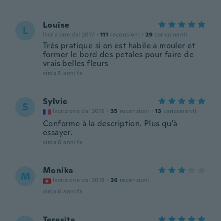
Louise
L
Iscrizione dal 2017
·
111
recensioni
·
29
caricamenti
Très pratique si on est habile a mouler et
former le bord des petales pour faire de
vrais belles fleurs
circa 5 anni fa
Sylvie
S
Iscrizione dal 2018
·
35
recensioni
·
13
caricamenti
Conforme à la description. Plus qu'à
essayer.
circa 6 anni fa
Monika
M
Iscrizione dal 2018
·
36
recensioni
circa 6 anni fa
Teresita