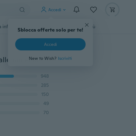
Accedi
 infanzia
Accessori per animali
Di più
Sblocca offerte solo per te!
Accedi
Benda da polso per sollevamento pesi con guanti da allenamento per supporto della mano di buona qualità
New to Wish?
Iscriviti
948
285
150
49
70