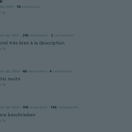
e
 dal 2019
·
70
recensioni
i fa
one dal 2015
·
210
recensioni
·
2
caricamenti
nd très bien à la description
i fa
one dal 2016
·
40
recensioni
·
4
caricamenti
tei muito
i fa
one dal 2016
·
416
recensioni
·
138
caricamenti
 wie beschrieben
i fa