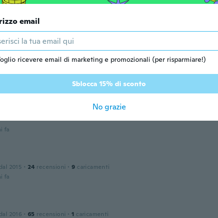
te producto
rizzo email
i fa
one dal 2017
oglio ricevere email di marketing e promozionali (per risparmiare!)
·
77
recensioni
·
15
caricamenti
na calidad reforzados
i fa
Sblocca 15% di sconto
No grazie
o
one dal 2018
·
4
recensioni
i fa
 dal 2015
·
24
recensioni
·
9
caricamenti
i fa
 dal 2016
·
65
recensioni
·
1
caricamenti