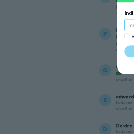
Excelen
Indi
circa 5 ann
Pako
P
Iscrizi
V
Muy bue
circa 5 ann
Gustav
G
Iscrizi
circa 5 ann
edward
E
Iscrizione
circa 5 ann
Deidre
D
Iscrizione