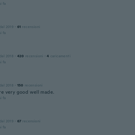
i fa
 dal 2019
·
61
recensioni
i fa
 dal 2018
·
420
recensioni
·
4
caricamenti
i fa
 dal 2018
·
150
recensioni
re very good well made.
i fa
 dal 2019
·
67
recensioni
i fa