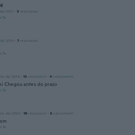
H
 dal 2021
·
5
recensioni
i fa
 dal 2019
·
7
recensioni
i fa
one dal 2019
·
13
recensioni
·
4
caricamenti
ei Chegou antes do prazo
i fa
one dal 2020
·
18
recensioni
·
6
caricamenti
bom
i fa