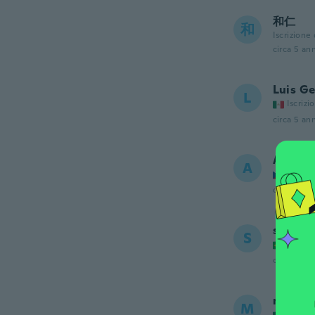
和仁
和
Iscrizione
circa 5 ann
Luis G
L
Iscrizi
circa 5 ann
Antoní
A
Iscrizi
circa 5 ann
samuel
S
Iscrizi
circa 5 ann
manuel
M
Iscrizi