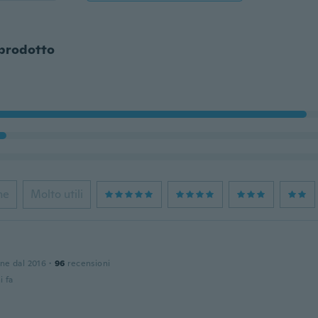
 prodotto
ne
Molto utili
one dal 2016
·
96
recensioni
i fa