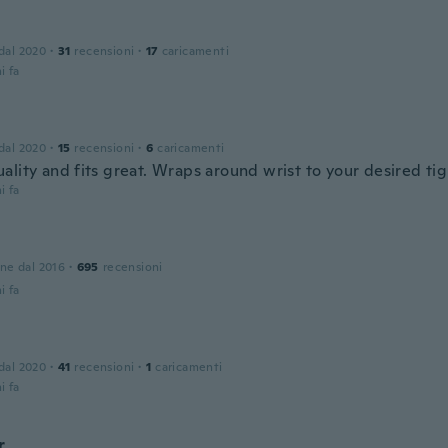
 dal 2020
·
31
recensioni
·
17
caricamenti
i fa
 dal 2020
·
15
recensioni
·
6
caricamenti
ality and fits great. Wraps around wrist to your desired ti
i fa
one dal 2016
·
695
recensioni
i fa
 dal 2020
·
41
recensioni
·
1
caricamenti
i fa
r