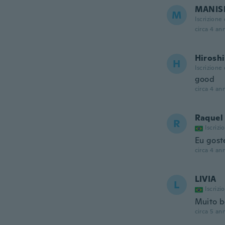
MANIS
M
Iscrizione
circa 4 ann
Hiroshi
H
Iscrizione
good
circa 4 ann
Raquel
R
Iscrizi
Eu gost
circa 4 ann
LIVIA
L
Iscrizi
Muito 
circa 5 ann