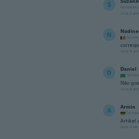
Suzann
S
Iscrizione
circa 3 ann
Nadine
N
Iscrizi
correspo
circa 4 ann
Daniel
D
Iscrizi
Não gos
circa 4 ann
Armin
A
Iscrizi
Artikel
circa 4 ann