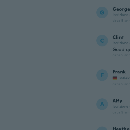
George
G
Iscrizione
circa 5 ann
Clint
C
Iscrizione
Good qu
circa 5 ann
Frank
F
Iscrizi
circa 5 ann
Alfy
A
Iscrizione
circa 5 ann
Heathe