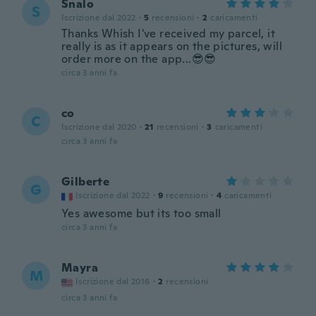
Snalo
S
Iscrizione dal 2022
·
5
recensioni
·
2
caricamenti
Thanks Whish I've received my parcel, it
really is as it appears on the pictures, will
order more on the app...😎😎
circa 3 anni fa
co
C
Iscrizione dal 2020
·
21
recensioni
·
3
caricamenti
circa 3 anni fa
Gilberte
G
Iscrizione dal 2022
·
9
recensioni
·
4
caricamenti
Yes awesome but its too small
circa 3 anni fa
Mayra
M
Iscrizione dal 2016
·
2
recensioni
circa 3 anni fa