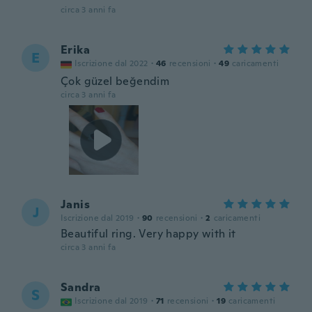
circa 3 anni fa
Erika
E
Iscrizione dal 2022
·
46
recensioni
·
49
caricamenti
Çok güzel beğendim
circa 3 anni fa
Janis
J
Iscrizione dal 2019
·
90
recensioni
·
2
caricamenti
Beautiful ring. Very happy with it
circa 3 anni fa
Sandra
S
Iscrizione dal 2019
·
71
recensioni
·
19
caricamenti