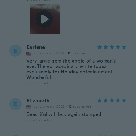
Earlene
E
Iscrizione dal 2022
·
8
recensioni
Very large gem the apple of a woman's
eye. The extraordinary white topaz
exclusively for Holiday entertainment.
Wonderful.
circa 3 anni fa
Elizabeth
E
Iscrizione dal 2022
·
12
recensioni
Beautiful will buy again stamped
circa 3 anni fa