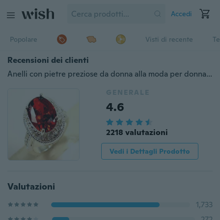
Accedi
Popolare
Visti di recente
Te
Recensioni dei clienti
Anelli con pietre preziose da donna alla moda per donna Anelli con rubino a taglio ovale Taglia 6 7 8 9 10
GENERALE
4.6
2218 valutazioni
Vedi i Dettagli Prodotto
Valutazioni
1,733
272