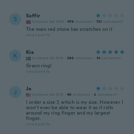
Saffir
S
Iscrizione dal 2020
·
476
recensioni
·
721
caricamenti
The main red stone has scratches on it
circa 3 anni fa
Kia
K
Iscrizione dal 2016
·
280
recensioni
·
31
caricamenti
Grann ring!
circa 3 anni fa
Jo
J
Iscrizione dal 2015
·
46
recensioni
·
2
caricamenti
I order a size 7, which is my size. However I
won’t ever be able to wear it as it rolls
around my ring finger and my largest
finger.
circa 3 anni fa