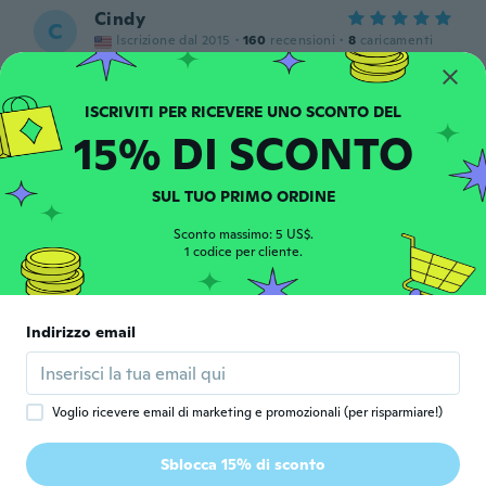
Cindy
C
Iscrizione dal 2015
·
160
recensioni
·
8
caricamenti
circa 5 anni fa
梨花
15% DI SCONTO
梨
Iscrizione dal 2020
·
181
recensioni
·
1
caricamenti
circa 5 anni fa
SUL TUO PRIMO ORDINE
Elke
Sconto massimo: 5 US$.
E
1 codice per cliente.
Iscrizione dal 2021
·
295
recensioni
·
132
caricamenti
Ein wunderschöner, klassisch aussehender
Ring. S925 Stempel. Hauptstein hat eine
eher dunkle, natürliche Granat Farbe.
Indirizzo email
Wirkt sehr edel.
circa 5 anni fa
Voglio ricevere email di marketing e promozionali (per risparmiare!)
Simone
S
Iscrizione dal 2019
·
26
recensioni
·
11
caricamenti
Sblocca 15% di sconto
Perfect fit - looks just like the picture.