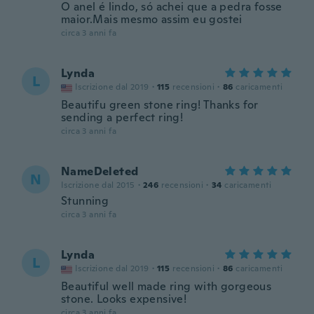
O anel é lindo, só achei que a pedra fosse
maior.Mais mesmo assim eu gostei
circa 3 anni fa
Lynda
L
Iscrizione dal 2019
·
115
recensioni
·
86
caricamenti
Beautifu green stone ring! Thanks for
sending a perfect ring!
circa 3 anni fa
NameDeleted
N
Iscrizione dal 2015
·
246
recensioni
·
34
caricamenti
Stunning
circa 3 anni fa
Lynda
L
Iscrizione dal 2019
·
115
recensioni
·
86
caricamenti
Beautiful well made ring with gorgeous
stone. Looks expensive!
circa 3 anni fa