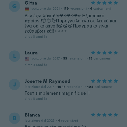
Gitsa
G
Iscrizione dal 2021
·
179
recensioni
·
6
caricamenti
Δεν έχω λόγια!!⭐❤⭐❤⭐❤⭐ Εξαιρετικό
προϊόν!!👌👌👌Παρήγγειλα ένα σε λευκό και
ένα σε κόκκινο!!😘😘😘Πραγματικά είναι
εκθαμβωτικά!!⭐⭐⭐⭐
circa 3 anni fa
Laura
L
Iscrizione dal 2017
·
53
recensioni
·
15
caricamenti
circa 3 anni fa
Josette M Raymond
J
Iscrizione dal 2017
·
1047
recensioni
·
408
caricamenti
Tout simplement magnifique !!
circa 3 anni fa
Blanca
B
Iscrizione dal 2023
·
4
recensioni
Bella me gustó muchísimo 😊