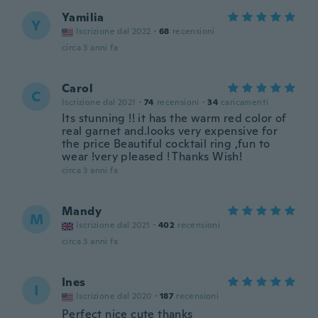
Yamilia
Y
Iscrizione dal 2022
·
68
recensioni
circa 3 anni fa
Carol
C
Iscrizione dal 2021
·
74
recensioni
·
34
caricamenti
Its stunning !! it has the warm red color of
real garnet and.looks very expensive for
the price Beautiful cocktail ring ,fun to
wear !very pleased ! Thanks Wish!
circa 3 anni fa
Mandy
M
Iscrizione dal 2021
·
402
recensioni
circa 3 anni fa
Ines
I
Iscrizione dal 2020
·
187
recensioni
Perfect nice cute thanks