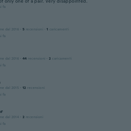
ot only one of a pair. Very disappointed.
i fa
one dal 2016
·
5
recensioni
·
1
caricamenti
i fa
one dal 2016
·
44
recensioni
·
2
caricamenti
i fa
a
one dal 2015
·
12
recensioni
i fa
ar
one dal 2014
·
2
recensioni
i fa