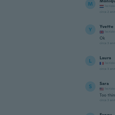
Moniq
M
Iscrizi
circa 2 ann
Yvette
Y
Iscrizi
Ok
circa 3 ann
Laura
L
Iscrizi
circa 3 ann
Sara
S
Iscrizi
Too thi
circa 3 ann
Fanny