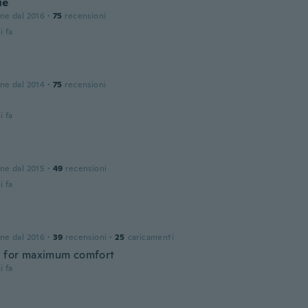
ue
one dal 2016
·
75
recensioni
i fa
one dal 2014
·
75
recensioni
i fa
one dal 2015
·
49
recensioni
i fa
one dal 2016
·
39
recensioni
·
25
caricamenti
n for maximum comfort
i fa