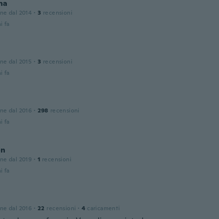
na
one dal 2014
·
3
recensioni
i fa
one dal 2015
·
3
recensioni
i fa
one dal 2016
·
298
recensioni
i fa
on
one dal 2019
·
1
recensioni
i fa
one dal 2016
·
22
recensioni
·
4
caricamenti