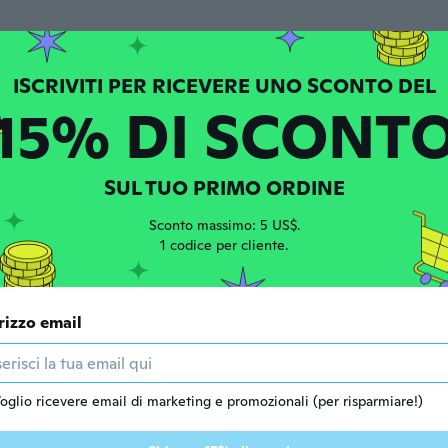
one dal 2018
·
6
recensioni
·
1
caricamenti
 tunn. Hjälper inte mycket
i fa
15% DI SCONT
ta
one dal 2019
·
22
recensioni
·
3
caricamenti
awdza się w butach na wysokim obcasie.
SUL TUO PRIMO ORDINE
i fa
Sconto massimo: 5 US$.
1 codice per cliente.
nie
 dal 2013
·
33
recensioni
·
22
caricamenti
t idéal !!!
rizzo email
i fa
one dal 2018
oglio ricevere email di marketing e promozionali (per risparmiare!)
·
201
recensioni
·
5
caricamenti
i fa