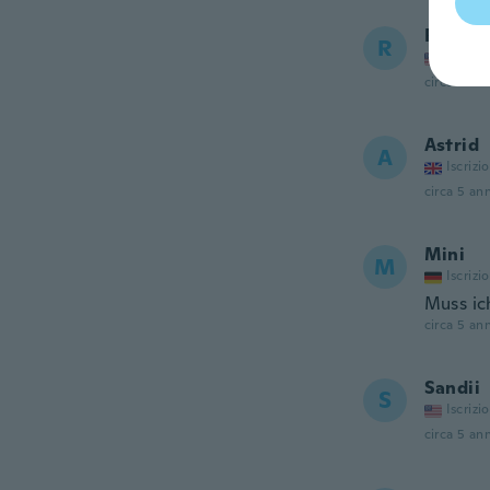
Rebecc
R
Iscrizi
circa 5 ann
Astrid
A
Iscrizi
circa 5 ann
Mini
M
Iscrizi
Muss ic
circa 5 ann
Sandii
S
Iscrizi
circa 5 ann