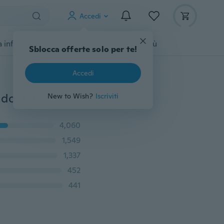
Accedi
 infanzia
Accessori per animali
Di più
Sblocca offerte solo per te!
Accedi
BE Scarpe con tacco alto invisibili per l'avampiede da donna / Cuscinetti a mezza altezza antiscivolo BP
New to Wish?
Iscriviti
4,060
1,549
1,337
452
441