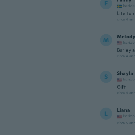
F
Iscrizi
Lite tu
circa 4 ann
Melod
M
Iscrizi
Barley a
circa 4 ann
Shayla
S
Iscrizi
Gift
circa 4 ann
Liana
L
Iscrizi
circa 5 ann