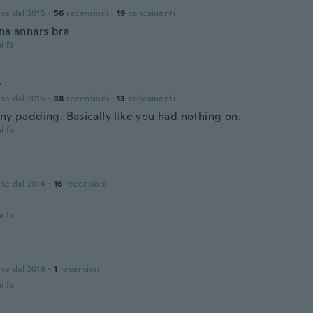
one dal 2015
·
56
recensioni
·
19
caricamenti
nna annars bra
i fa
y
one dal 2015
·
38
recensioni
·
13
caricamenti
ny padding. Basically like you had nothing on.
i fa
one dal 2014
·
16
recensioni
i fa
one dal 2018
·
1
recensioni
i fa