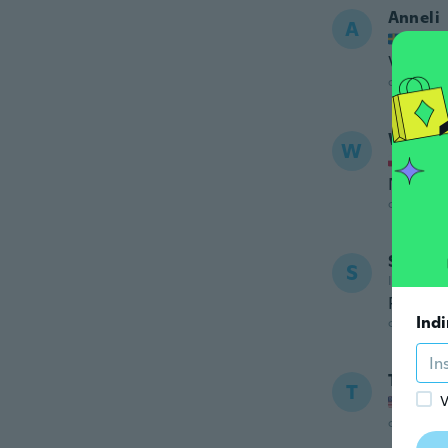
Anneli
A
Iscrizi
Väldigt
circa 5 ann
Wiolet
W
Iscrizi
Nie spr
circa 5 ann
Stépha
S
Iscrizione
Parfait e
Indi
circa 5 ann
Tracy
T
Iscrizi
V
circa 5 ann