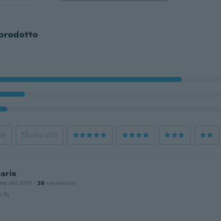
 prodotto
ne
Molto utili
arie
one dal 2017
·
28
recensioni
i fa