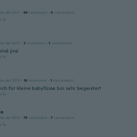
a
one dal 2017
·
46
recensioni
·
5
caricamenti
i fa
one dal 2015
·
3
recensioni
·
1
caricamenti
plně jiné
i fa
one dal 2019
·
16
recensioni
·
1
caricamenti
ich für kleine babyfüsse bin sehr begeistert
i fa
ka
one dal 2015
·
75
recensioni
·
7
caricamenti
i fa