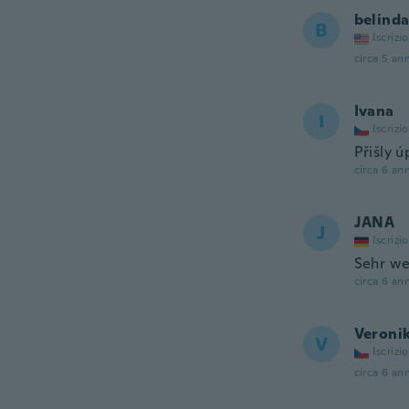
belind
B
Iscrizi
circa 5 ann
Ivana
I
Iscrizi
Přišly ú
circa 6 ann
JANA
J
Iscrizi
Sehr we
circa 6 ann
Veroni
V
Iscrizi
circa 6 ann