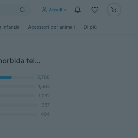
Accedi
 infanzia
Accessori per animali
Di più
Scarpe per neonato bambino ragazzo ragazza suola morbida tela sneaker bambino 0-18 m
5,708
1,603
1,032
367
404