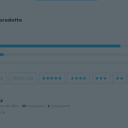
 prodotto
ne
Molto utili
iz
one dal 2014
·
35
recensioni
·
2
caricamenti
i fa