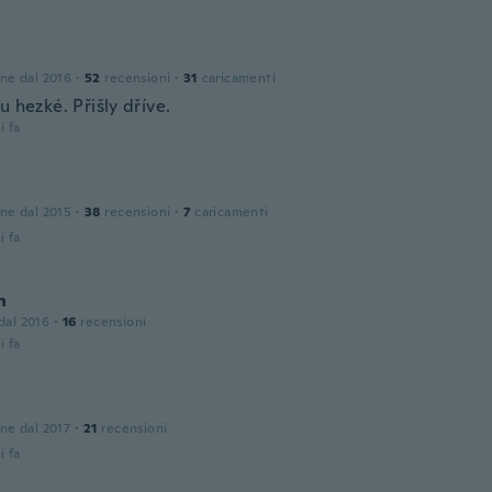
one dal 2016
·
52
recensioni
·
31
caricamenti
u hezké. Přišly dříve.
i fa
one dal 2015
·
38
recensioni
·
7
caricamenti
i fa
n
 dal 2016
·
16
recensioni
i fa
one dal 2017
·
21
recensioni
i fa