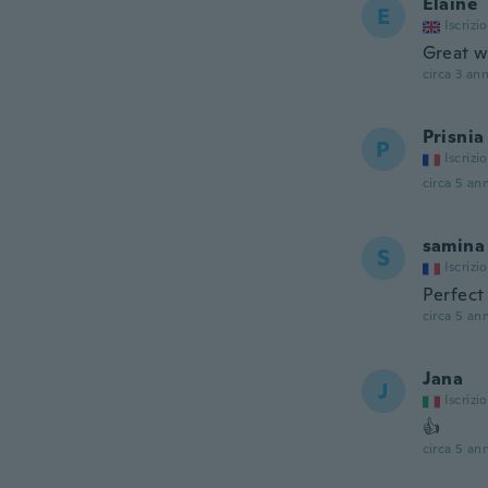
Elaine
E
Iscrizi
Great w
circa 3 ann
Prisnia
P
Iscrizi
circa 5 ann
samina
S
Iscrizi
Perfect 
circa 5 ann
Jana
J
Iscrizi
👍
circa 5 ann