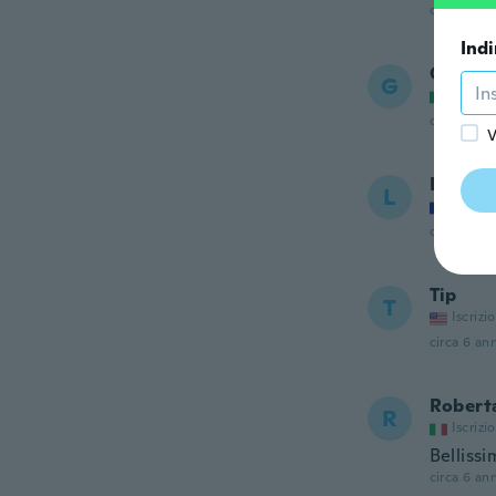
circa 6 ann
Indi
Giusi
G
Iscrizi
circa 6 ann
V
Laetiti
L
Iscrizi
circa 6 ann
Tip
T
Iscrizi
circa 6 ann
Robert
R
Iscrizi
Bellissi
circa 6 ann