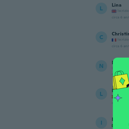
Lina
L
Iscrizi
circa 6 ann
Christi
C
Iscrizi
circa 6 ann
Navde
N
Iscrizione
circa 6 ann
Lucian
L
Iscrizi
circa 6 ann
ISANY
I
Iscrizi