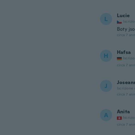
Lucie
L
Iscrizi
Boty jso
circa 7 ann
Hafsa
H
Iscrizi
circa 7 ann
Josean
J
Iscrizione
circa 7 ann
Anita
A
Iscrizi
circa 7 ann