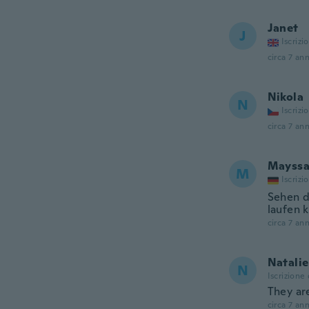
Janet
J
Iscrizi
circa 7 ann
Nikola
N
Iscrizi
circa 7 ann
Mayss
M
Iscrizi
Sehen d
laufen 
circa 7 ann
Natalie
N
Iscrizione
They are
circa 7 ann