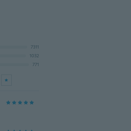
7311
1032
771