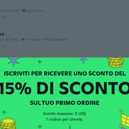
one dal 2015
·
12
recensioni
i fa
ne
one dal 2017
·
3
recensioni
·
1
caricamenti
i fa
ep
 dal 2017
·
33
recensioni
i fa
15% DI SCONT
a Ramona
one dal 2015
·
5
recensioni
SUL TUO PRIMO ORDINE
i fa
Sconto massimo: 5 US$.
1 codice per cliente.
one dal 2017
·
44
recensioni
·
1
caricamenti