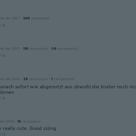
one dal 2017
·
206
recensioni
i fa
one dal 2017
·
110
recensioni
·
36
caricamenti
i fa
a
one dal 2016
·
20
recensioni
·
1
caricamenti
anach sofort wie abgenutzt aus obwohl die kinder noch nich
können
i fa
 dal 2018
·
15
recensioni
 really cute. Good sizing
i fa