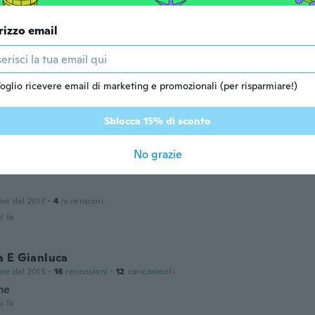
i fa
rizzo email
one dal 2017
·
5
recensioni
i fa
oglio ricevere email di marketing e promozionali (per risparmiare!)
a
Sblocca 15% di sconto
one dal 2016
·
18
recensioni
·
1
caricamenti
i fa
No grazie
one dal 2017
·
4
recensioni
i fa
a E Gianluca
one dal 2015
·
16
recensioni
·
12
caricamenti
me
i fa