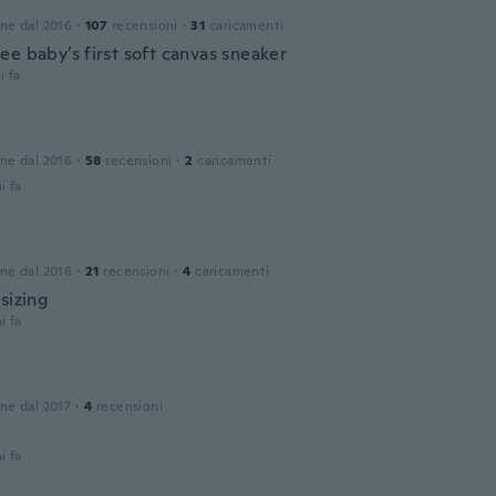
one dal 2016
·
107
recensioni
·
31
caricamenti
ee baby’s first soft canvas sneaker
i fa
one dal 2016
·
58
recensioni
·
2
caricamenti
i fa
one dal 2016
·
21
recensioni
·
4
caricamenti
sizing
i fa
one dal 2017
·
4
recensioni
i fa