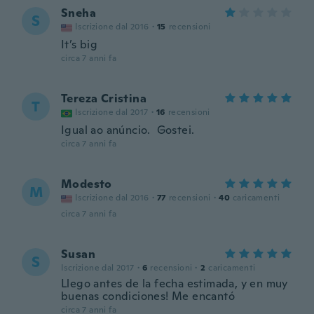
Sneha
S
Iscrizione dal 2016
·
15
recensioni
It’s big
circa 7 anni fa
Tereza Cristina
T
Iscrizione dal 2017
·
16
recensioni
Igual ao anúncio. Gostei.
circa 7 anni fa
Modesto
M
Iscrizione dal 2016
·
77
recensioni
·
40
caricamenti
circa 7 anni fa
Susan
S
Iscrizione dal 2017
·
6
recensioni
·
2
caricamenti
Llego antes de la fecha estimada, y en muy
buenas condiciones! Me encantó
circa 7 anni fa