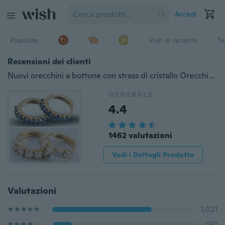
Accedi
Popolare
Visti di recente
Te
Recensioni dei clienti
Nuovi orecchini a bottone con strass di cristallo Orecchini a cerchio placcati oro 18 carati
GENERALE
4.4
1462 valutazioni
Vedi i Dettagli Prodotto
Valutazioni
1,021
190