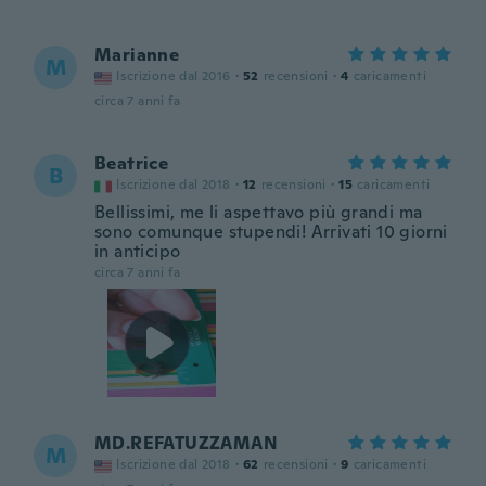
Marianne
M
Iscrizione dal 2016
·
52
recensioni
·
4
caricamenti
circa 7 anni fa
Beatrice
B
Iscrizione dal 2018
·
12
recensioni
·
15
caricamenti
Bellissimi, me li aspettavo più grandi ma
sono comunque stupendi! Arrivati 10 giorni
in anticipo
circa 7 anni fa
MD.REFATUZZAMAN
M
Iscrizione dal 2018
·
62
recensioni
·
9
caricamenti