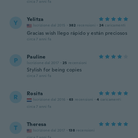
circa 7 anni fa
Yelitza
Y
Iscrizione dal 2015
·
382
recensioni
·
24
caricamenti
Gracias wish llego rápido y están preciosos
circa 7 anni fa
Pauline
P
Iscrizione dal 2017
·
25
recensioni
Stylish for being copies
circa 7 anni fa
Rosita
R
Iscrizione dal 2016
·
63
recensioni
·
4
caricamenti
circa 7 anni fa
Theresa
T
Iscrizione dal 2017
·
138
recensioni
circa 7 anni fa