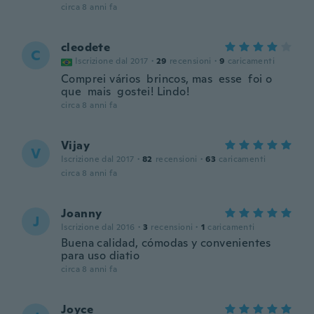
circa 8 anni fa
cleodete
C
Iscrizione dal 2017
·
29
recensioni
·
9
caricamenti
Comprei vários brincos, mas esse foi o
que mais gostei! Lindo!
circa 8 anni fa
Vijay
V
Iscrizione dal 2017
·
82
recensioni
·
63
caricamenti
circa 8 anni fa
Joanny
J
Iscrizione dal 2016
·
3
recensioni
·
1
caricamenti
Buena calidad, cómodas y convenientes
para uso diatio
circa 8 anni fa
Joyce