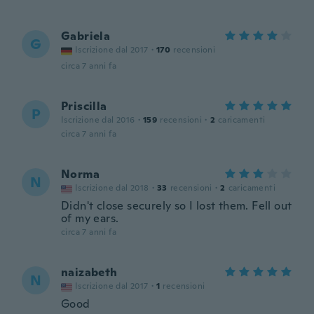
Gabriela
G
Iscrizione dal 2017
·
170
recensioni
circa 7 anni fa
Priscilla
P
Iscrizione dal 2016
·
159
recensioni
·
2
caricamenti
circa 7 anni fa
Norma
N
Iscrizione dal 2018
·
33
recensioni
·
2
caricamenti
Didn't close securely so I lost them. Fell out
of my ears.
circa 7 anni fa
naizabeth
N
Iscrizione dal 2017
·
1
recensioni
Good