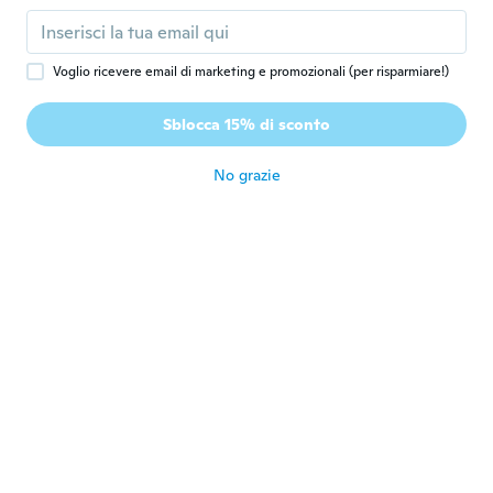
I love them.
circa 8 anni fa
Voglio ricevere email di marketing e promozionali (per risparmiare!)
Nelida
N
Sblocca 15% di sconto
Iscrizione dal 2018
·
37
recensioni
·
2
caricamenti
circa 8 anni fa
No grazie
Shulamith
S
Iscrizione dal 2017
·
295
recensioni
·
40
caricamenti
It's the four time tha I order them.Thank
you they are wonderful 💖
circa 8 anni fa
Denise
D
Iscrizione dal 2017
·
619
recensioni
circa 8 anni fa
Katrin
K