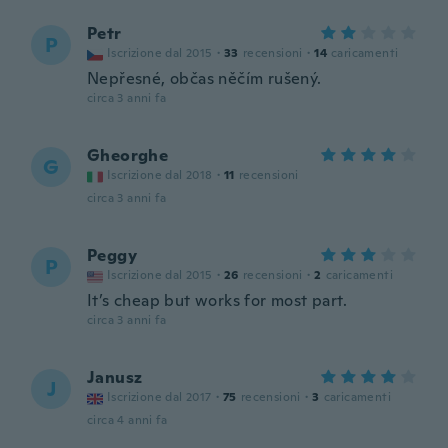
Petr
P
Iscrizione dal 2015
·
33
recensioni
·
14
caricamenti
Nepřesné, občas něčím rušený.
circa 3 anni fa
Gheorghe
G
Iscrizione dal 2018
·
11
recensioni
circa 3 anni fa
Peggy
P
Iscrizione dal 2015
·
26
recensioni
·
2
caricamenti
It’s cheap but works for most part.
circa 3 anni fa
Janusz
J
Iscrizione dal 2017
·
75
recensioni
·
3
caricamenti
circa 4 anni fa