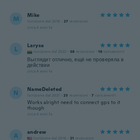
Mike
M
Iscrizione dal 2018
·
27
recensioni
circa 4 anni fa
Larysa
L
Iscrizione dal 2022
·
38
recensioni
·
16
caricamenti
Выглядит отлично, ещё не проверяла в
действии
circa 4 anni fa
NameDeleted
N
Iscrizione dal 2021
·
23
recensioni
·
7
caricamenti
Works alright need to connect gps to it
though
circa 4 anni fa
andrew
A
Iscrizione dal 2018
·
21
recensioni