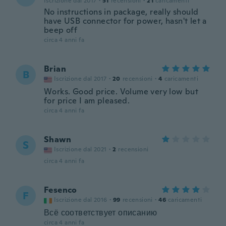
Iscrizione dal 2017
·
51
recensioni
·
21
caricamenti
No instructions in package, really should
have USB connector for power, hasn't let a
beep off
circa 4 anni fa
Brian
B
Iscrizione dal 2017
·
20
recensioni
·
4
caricamenti
Works. Good price. Volume very low but
for price I am pleased.
circa 4 anni fa
Shawn
S
Iscrizione dal 2021
·
2
recensioni
circa 4 anni fa
Fesenco
F
Iscrizione dal 2016
·
99
recensioni
·
46
caricamenti
Всё соответствует описанию
circa 4 anni fa