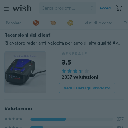
Accedi
Popolare
Visti di recente
Te
Recensioni dei clienti
Rilevatore radar anti-velocità per auto di alta qualità Avviso vocale a 360 gradi Voce russa/inglese per rilevatore radar a 16 bande a velocità limitata per auto
GENERALE
3.5
2037 valutazioni
Vedi i Dettagli Prodotto
Valutazioni
877
333