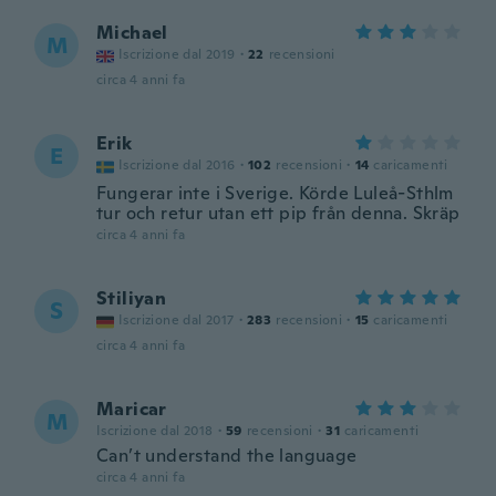
Michael
M
Iscrizione dal 2019
·
22
recensioni
circa 4 anni fa
Erik
E
Iscrizione dal 2016
·
102
recensioni
·
14
caricamenti
Fungerar inte i Sverige. Körde Luleå-Sthlm
tur och retur utan ett pip från denna. Skräp
circa 4 anni fa
Stiliyan
S
Iscrizione dal 2017
·
283
recensioni
·
15
caricamenti
circa 4 anni fa
Maricar
M
Iscrizione dal 2018
·
59
recensioni
·
31
caricamenti
Can’t understand the language
circa 4 anni fa