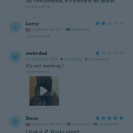
Nu funcționează, e o porcărie de aparat.
circa 4 anni fa
Larry
L
Iscrizione dal 2017
·
80
recensioni
circa 4 anni fa
mehrdad
M
Iscrizione dal 2019
·
4
recensioni
·
2
caricamenti
It's not working !
circa 4 anni fa
Dena
D
Iscrizione dal 2015
·
35
recensioni
·
12
caricamenti
I love it 💕 Works great!