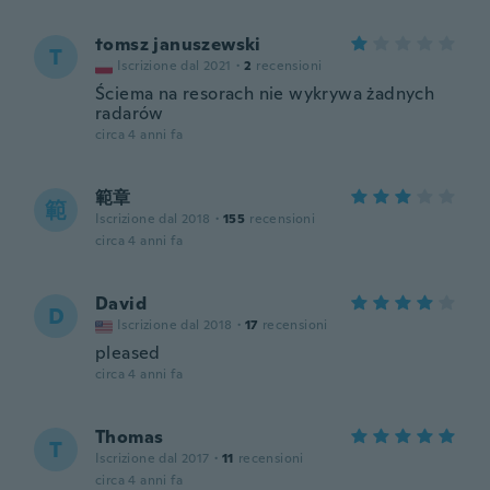
tomsz januszewski
T
Iscrizione dal 2021
·
2
recensioni
Ściema na resorach nie wykrywa żadnych
radarów
circa 4 anni fa
範章
範
Iscrizione dal 2018
·
155
recensioni
circa 4 anni fa
David
D
Iscrizione dal 2018
·
17
recensioni
pleased
circa 4 anni fa
Thomas
T
Iscrizione dal 2017
·
11
recensioni
circa 4 anni fa