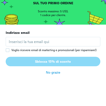
circa 5 anni fa
SUL TUO PRIMO ORDINE
Sconto massimo: 5 US$.
1 codice per cliente.
Fresh
F
Iscrizione dal 2020
·
26
recensioni
·
4
caricamenti
circa 5 anni fa
Indirizzo email
NaShira
N
Iscrizione dal 2015
·
17
recensioni
·
6
caricamenti
took a long time...what can you say covid
Voglio ricevere email di marketing e promozionali (per risparmiare!)
hit...pants fit great...they were a gift to a
teenager...he does wear them...he's happy
Sblocca 15% di sconto
he got them...
circa 5 anni fa
No grazie
Latrice
L
Iscrizione dal 2014
·
205
recensioni
·
103
caricamenti
He like them.
circa 6 anni fa