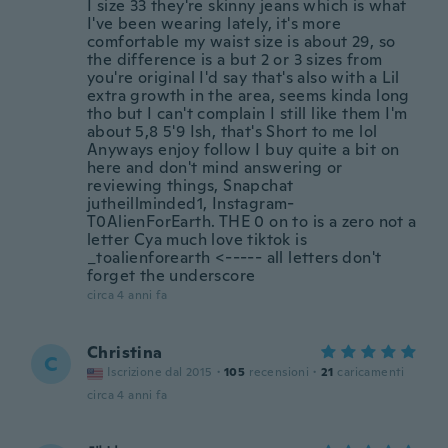
I size 33 they're skinny jeans which is what
I've been wearing lately, it's more
comfortable my waist size is about 29, so
the difference is a but 2 or 3 sizes from
you're original I'd say that's also with a Lil
extra growth in the area, seems kinda long
tho but I can't complain I still like them I'm
about 5,8 5'9 Ish, that's Short to me lol
Anyways enjoy follow I buy quite a bit on
here and don't mind answering or
reviewing things, Snapchat
jutheillminded1, Instagram-
T0AlienForEarth. THE 0 on to is a zero not a
letter Cya much love tiktok is
_toalienforearth <----- all letters don't
forget the underscore
circa 4 anni fa
Christina
C
Iscrizione dal 2015
·
105
recensioni
·
21
caricamenti
circa 4 anni fa