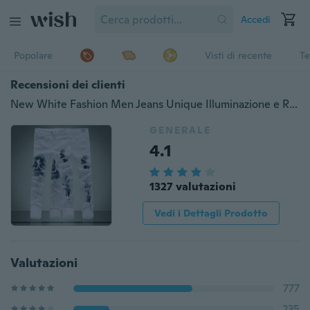
Accedi
Popolare
Visti di recente
Te
Recensioni dei clienti
New White Fashion Men Jeans Unique Illuminazione e Running Man Stampa Cotton Large Size 28-40 Jeans per uomo
GENERALE
4.1
1327 valutazioni
Vedi i Dettagli Prodotto
Valutazioni
777
235