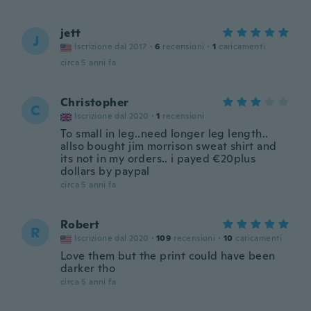
jett
J
Iscrizione dal 2017
·
6
recensioni
·
1
caricamenti
circa 5 anni fa
Christopher
C
Iscrizione dal 2020
·
1
recensioni
To small in leg..need longer leg length..
allso bought jim morrison sweat shirt and
its not in my orders.. i payed €20plus
dollars by paypal
circa 5 anni fa
Robert
R
Iscrizione dal 2020
·
109
recensioni
·
10
caricamenti
Love them but the print could have been
darker tho
circa 5 anni fa