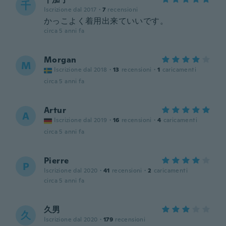
千
Iscrizione dal 2017
·
7
recensioni
かっこよく着用出来ていいです。
circa 5 anni fa
Morgan
M
Iscrizione dal 2018
·
13
recensioni
·
1
caricamenti
circa 5 anni fa
Artur
A
Iscrizione dal 2019
·
16
recensioni
·
4
caricamenti
circa 5 anni fa
Pierre
P
Iscrizione dal 2020
·
41
recensioni
·
2
caricamenti
circa 5 anni fa
久男
久
Iscrizione dal 2020
·
179
recensioni