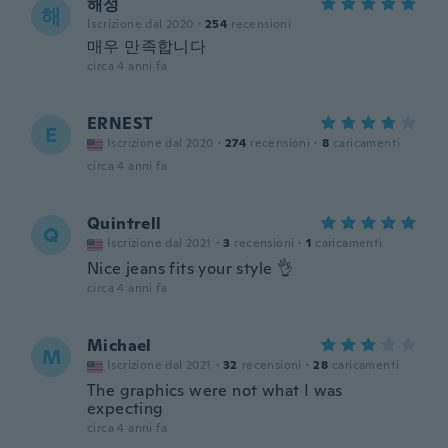
해성
해
Iscrizione dal 2020
·
254
recensioni
매우 만족합니다
circa 4 anni fa
ERNEST
E
Iscrizione dal 2020
·
274
recensioni
·
8
caricamenti
circa 4 anni fa
Quintrell
Q
Iscrizione dal 2021
·
3
recensioni
·
1
caricamenti
Nice jeans fits your style 👌
circa 4 anni fa
Michael
M
Iscrizione dal 2021
·
32
recensioni
·
28
caricamenti
The graphics were not what I was
expecting
circa 4 anni fa