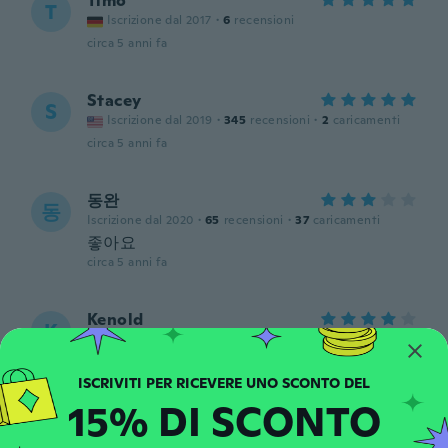
Timo
T
Iscrizione dal 2017
·
6
recensioni
circa 5 anni fa
Stacey
S
Iscrizione dal 2019
·
345
recensioni
·
2
caricamenti
circa 5 anni fa
동완
동
Iscrizione dal 2020
·
65
recensioni
·
37
caricamenti
좋아요
circa 5 anni fa
Kenold
K
Iscrizione dal 2020
·
2
recensioni
circa 5 anni fa
15% DI SCONTO
Sherri
S
Iscrizione dal 2019
·
20
recensioni