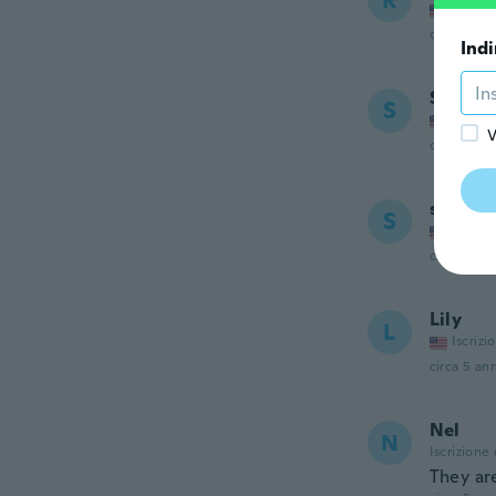
R
Iscrizi
circa 5 ann
Indi
Sandra
S
Iscrizi
V
circa 5 ann
stephi
S
Iscrizi
circa 5 ann
Lily
L
Iscrizi
circa 5 ann
Nel
N
Iscrizione
They are