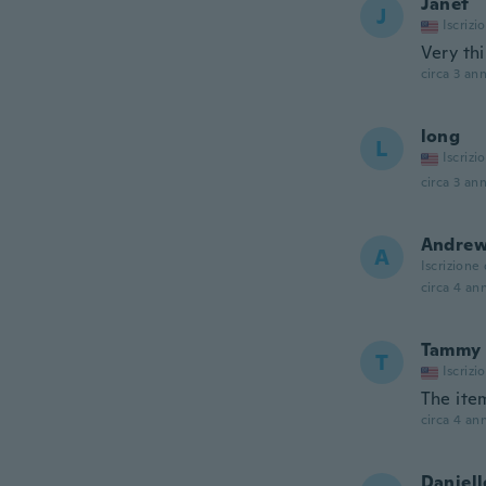
Janet
J
Iscrizi
Very th
circa 3 ann
long
L
Iscrizi
circa 3 ann
Andre
A
Iscrizione
circa 4 ann
Tammy
T
Iscrizi
The ite
circa 4 ann
Daniell