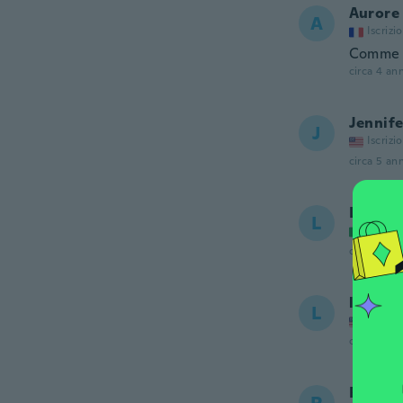
Aurore
A
Iscrizi
Comme il
circa 4 ann
Jennife
J
Iscrizi
circa 5 ann
Lia
L
Iscrizi
circa 5 ann
louise
L
Iscrizi
circa 5 ann
Robby