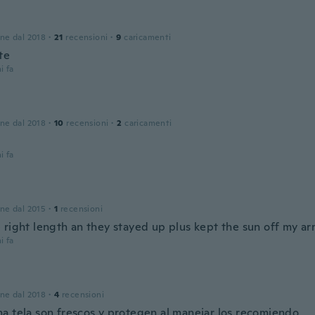
one dal 2018
·
21
recensioni
·
9
caricamenti
te
i fa
one dal 2018
·
10
recensioni
·
2
caricamenti
i fa
one dal 2015
·
1
recensioni
 right length an they stayed up plus kept the sun off my ar
i fa
one dal 2018
·
4
recensioni
a tela son frescos y protegen al manejar los recomiendo