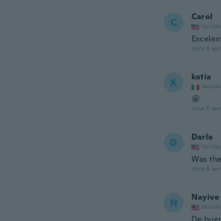
Carol
C
Iscrizi
Excelen
circa 5 ann
katia
K
Iscrizi
🤩
circa 5 ann
Darla
D
Iscrizi
Was the
circa 5 ann
Nayive
N
Iscrizi
De buen