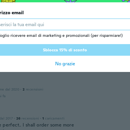
one dal 2019
·
8
recensioni
i fa
rizzo email
one dal 2017
·
3
recensioni
oglio ricevere email di marketing e promozionali (per risparmiare!)
i fa
Sblocca 15% di sconto
e
one dal 2016
·
6
recensioni
No grazie
i fa
one dal 2020
·
2
recensioni
i fa
 dal 2017
·
26
recensioni
·
1
caricamenti
 perfect.. I shall order some more