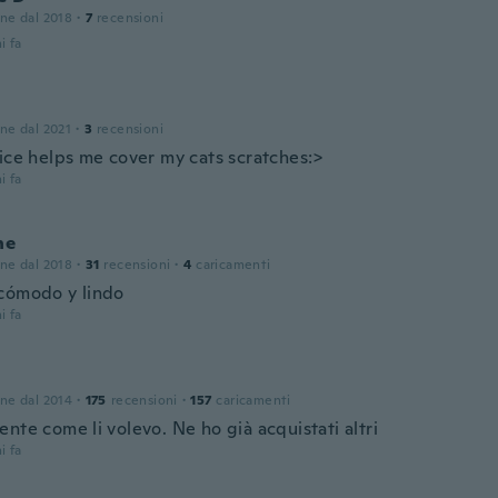
one dal 2018
·
7
recensioni
i fa
one dal 2021
·
3
recensioni
nice helps me cover my cats scratches:>
i fa
ne
one dal 2018
·
31
recensioni
·
4
caricamenti
cómodo y lindo
i fa
one dal 2014
·
175
recensioni
·
157
caricamenti
nte come li volevo. Ne ho già acquistati altri
i fa