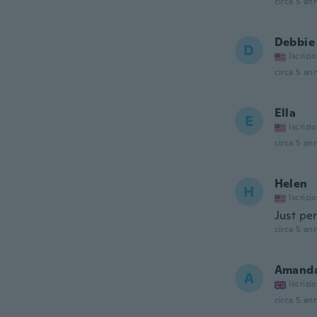
circa 5 ann
Debbie
D
Iscrizi
circa 5 ann
Ella
E
Iscrizi
circa 5 ann
Helen
H
Iscrizi
Just per
circa 5 ann
Amand
A
Iscrizi
circa 5 ann