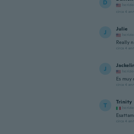
D
Iscrizi
circa 4 ann
Julie
J
Iscrizi
Really 
circa 4 ann
Jackeli
J
Iscrizi
Es muy 
circa 4 ann
Trinity
T
Iscrizi
Esattame
circa 4 ann