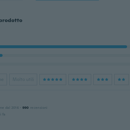
 prodotto
ne
Molto utili
one dal 2016
·
990
recensioni
i fa