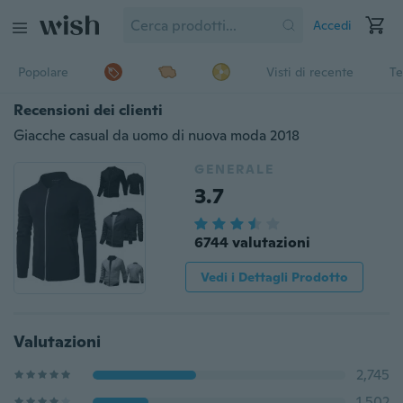
Accedi
Popolare
Visti di recente
Te
Recensioni dei clienti
Giacche casual da uomo di nuova moda 2018
GENERALE
3.7
6744 valutazioni
Vedi i Dettagli Prodotto
Valutazioni
2,745
1,502