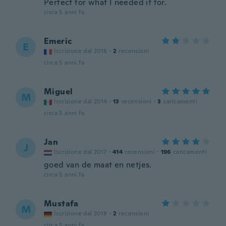
Perfect for what I needed it for.
circa 5 anni fa
Emeric
E
Iscrizione dal 2016
·
2
recensioni
circa 5 anni fa
Miguel
M
Iscrizione dal 2014
·
13
recensioni
·
3
caricamenti
circa 5 anni fa
Jan
J
Iscrizione dal 2017
·
414
recensioni
·
196
caricamenti
goed van de maat en netjes.
circa 5 anni fa
Mustafa
M
Iscrizione dal 2018
·
2
recensioni
circa 5 anni fa