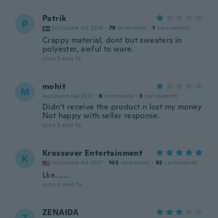
Patrik
P
Iscrizione dal 2016
·
79
recensioni
·
1
caricamenti
Crappy material, dont but sweaters in
polyester, awful to ware.
circa 3 anni fa
mohit
M
Iscrizione dal 2017
·
8
recensioni
·
3
caricamenti
Didn't receive the product n lost my money
Not happy with seller response.
circa 3 anni fa
Krossover Entertainment
K
Iscrizione dal 2017
·
105
recensioni
·
92
caricamenti
Lke.......
circa 4 anni fa
ZENAIDA