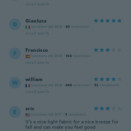
circa 5 anni fa
Gianluca
G
Iscrizione dal 2018
·
30
recensioni
circa 5 anni fa
Francisco
F
Iscrizione dal 2020
·
136
recensioni
circa 5 anni fa
william
W
Iscrizione dal 2018
·
446
recensioni
·
52
caricamenti
circa 5 anni fa
eric
E
Iscrizione dal 2017
·
3
recensioni
It’s a nice light fabric for a nice breeze for
fall and can make you feel good