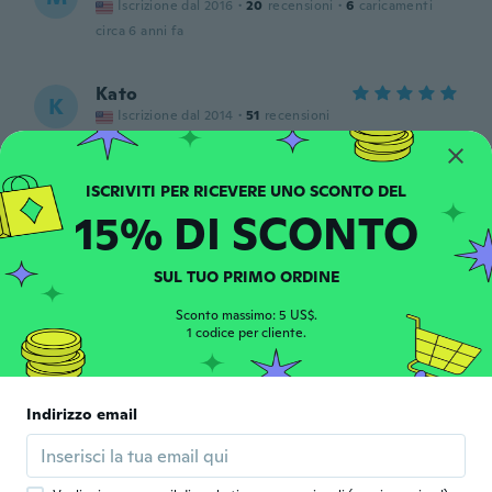
Iscrizione dal 2016
·
20
recensioni
·
6
caricamenti
circa 6 anni fa
Kato
K
Iscrizione dal 2014
·
51
recensioni
circa 6 anni fa
Elio
E
15% DI SCONTO
Iscrizione dal 2018
·
139
recensioni
·
5
caricamenti
circa 6 anni fa
SUL TUO PRIMO ORDINE
Emre
Sconto massimo: 5 US$.
E
1 codice per cliente.
Iscrizione dal 2018
·
6
recensioni
circa 6 anni fa
Indirizzo email
Samuel
S
Iscrizione dal 2016
·
13
recensioni
circa 6 anni fa