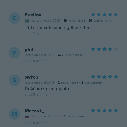
Evelina
E
Iscrizione dal 2019
·
19
recensioni
·
18
caricamenti
Jätte fin och sonen gillade den.
circa 5 anni fa
phil
P
Iscrizione dal 2017
·
422
recensioni
circa 5 anni fa
swtos
S
Iscrizione dal 2019
·
2
recensioni
·
2
caricamenti
Πολύ καλό και ωραίο
circa 5 anni fa
Matevž_
M
Iscrizione dal 2020
·
3
recensioni
circa 5 anni fa