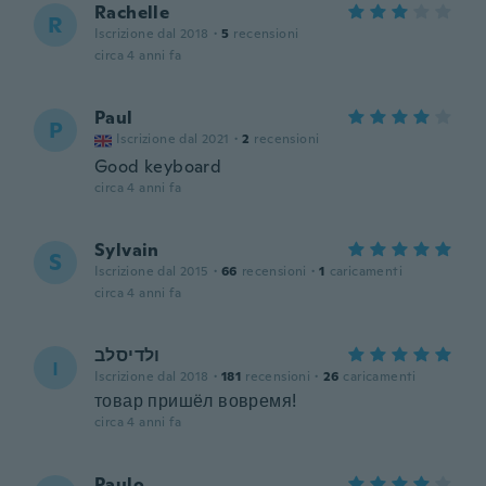
Rachelle
R
Iscrizione dal 2018
·
5
recensioni
circa 4 anni fa
Paul
P
Iscrizione dal 2021
·
2
recensioni
Good keyboard
circa 4 anni fa
Sylvain
S
Iscrizione dal 2015
·
66
recensioni
·
1
caricamenti
circa 4 anni fa
ולדיסלב
ו
Iscrizione dal 2018
·
181
recensioni
·
26
caricamenti
товар пришёл вовремя!
circa 4 anni fa
Paulo