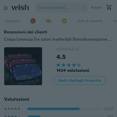
Accedi
Popolare
Visti di recente
Te
Recensioni dei clienti
Crepa luminosa Tre colori trasferibili Retroilluminazione Tastiera da gioco Tastiera per computer portatile USB (Colore nero)
GENERALE
4.5
1424 valutazioni
Vedi i Dettagli Prodotto
Valutazioni
1,017
247