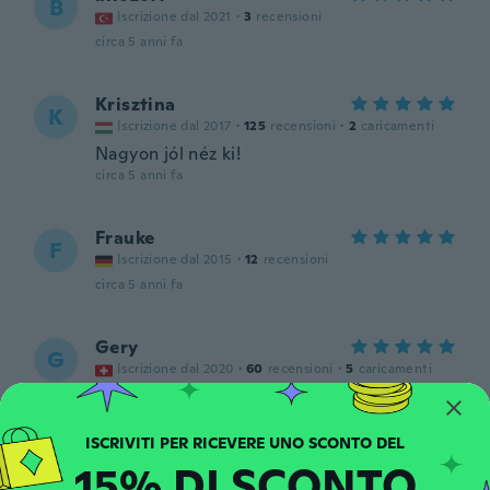
B
Iscrizione dal 2021
·
3
recensioni
circa 5 anni fa
Krisztina
K
Iscrizione dal 2017
·
125
recensioni
·
2
caricamenti
Nagyon jól néz ki!
circa 5 anni fa
Frauke
F
Iscrizione dal 2015
·
12
recensioni
circa 5 anni fa
Gery
G
Iscrizione dal 2020
·
60
recensioni
·
5
caricamenti
circa 5 anni fa
Andy
A
15% DI SCONTO
Iscrizione dal 2019
·
34
recensioni
·
15
caricamenti