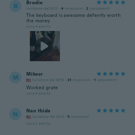
Brodie
B
Iscrizione dal 2012
·
4
recensioni
·
2
caricamenti
The keyboard is awesome defently worth
the money
circa 4 anni fa
Mikesr
M
Iscrizione dal 2019
·
21
recensioni
·
1
caricamenti
Worked grate
circa 4 anni fa
Nan thida
N
Iscrizione dal 2014
·
5
recensioni
circa 5 anni fa