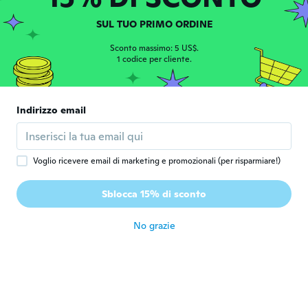
circa 5 anni fa
SUL TUO PRIMO ORDINE
Franky
Sconto massimo: 5 US$.
F
1 codice per cliente.
Iscrizione dal 2016
·
30
recensioni
circa 5 anni fa
Indirizzo email
John
J
Iscrizione dal 2018
·
8
recensioni
circa 5 anni fa
Voglio ricevere email di marketing e promozionali (per risparmiare!)
Dimitris
D
Sblocca 15% di sconto
Iscrizione dal 2014
·
7
recensioni
·
2
caricamenti
circa 5 anni fa
No grazie
samuele
S
Iscrizione dal 2017
·
1
recensioni
Lettere che non corrispondono ai tasti e
alcuni tasti non funzionano