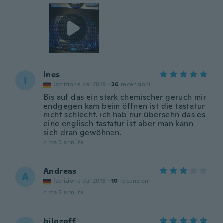
Ines
I
Iscrizione dal 2019
·
26
recensioni
Bis auf das ein stark chemischer geruch mir
endgegen kam beim öffnen ist die tastatur
nicht schlecht. ich hab nur übersehn das es
eine englisch tastatur ist aber man kann
sich dran gewöhnen.
circa 5 anni fa
Andreas
A
Iscrizione dal 2018
·
10
recensioni
circa 5 anni fa
bilozoff