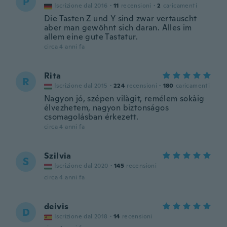
P
Iscrizione dal 2016
·
11
recensioni
·
2
caricamenti
Die Tasten Z und Y sind zwar vertauscht
aber man gewöhnt sich daran. Alles im
allem eine gute Tastatur.
circa 4 anni fa
Rita
R
Iscrizione dal 2015
·
224
recensioni
·
180
caricamenti
Nagyon jó, szépen vilàgit, remélem sokàig
élvezhetem, nagyon biztonságos
csomagolásban érkezett.
circa 4 anni fa
Szilvia
S
Iscrizione dal 2020
·
145
recensioni
circa 4 anni fa
deivis
D
Iscrizione dal 2018
·
14
recensioni