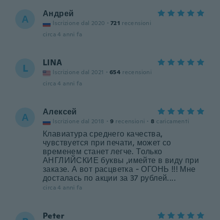
Андрей
А
Iscrizione dal 2020
·
721
recensioni
circa 4 anni fa
LINA
L
Iscrizione dal 2021
·
654
recensioni
circa 4 anni fa
Алексей
А
Iscrizione dal 2018
·
9
recensioni
·
8
caricamenti
Клавиатура среднего качества,
чувствуется при печати, может со
временем станет легче. Только
АНГЛИЙСКИЕ буквы ,имейте в виду при
заказе. А вот расцветка - ОГОНЬ !!! Мне
досталась по акции за 37 рублей....
circa 4 anni fa
Peter