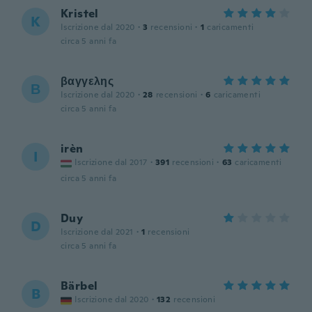
Kristel
K
Iscrizione dal 2020
·
3
recensioni
·
1
caricamenti
circa 5 anni fa
βαγγελης
Β
Iscrizione dal 2020
·
28
recensioni
·
6
caricamenti
circa 5 anni fa
irèn
I
Iscrizione dal 2017
·
391
recensioni
·
63
caricamenti
circa 5 anni fa
Duy
D
Iscrizione dal 2021
·
1
recensioni
circa 5 anni fa
Bärbel
B
Iscrizione dal 2020
·
132
recensioni