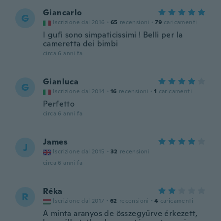
Giancarlo
G
Iscrizione dal 2016
·
65
recensioni
·
79
caricamenti
I gufi sono simpaticissimi ! Belli per la
cameretta dei bimbi
circa 6 anni fa
Gianluca
G
Iscrizione dal 2014
·
16
recensioni
·
1
caricamenti
Perfetto
circa 6 anni fa
James
J
Iscrizione dal 2015
·
32
recensioni
circa 6 anni fa
Réka
R
Iscrizione dal 2017
·
62
recensioni
·
4
caricamenti
A minta aranyos de összegyűrve érkezett,