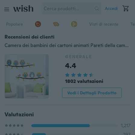
Accedi
Popolare
Visti di recente
Te
Recensioni dei clienti
Camera dei bambini dei cartoni animati Pareti della camera da letto Adesivi decorativi dipinti Adesivi murali animali gufo carino
GENERALE
4.4
1802 valutazioni
Vedi i Dettagli Prodotto
Valutazioni
1,217
297