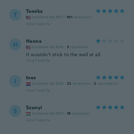
Temika
T
Iscrizione dal 2017
·
101
recensioni
circa 7 anni fa
Hanna
H
Iscrizione dal 2016
·
5
recensioni
It wouldn’t stick to the wall at all.
circa 7 anni fa
Ines
I
Iscrizione dal 2018
·
22
recensioni
·
2
caricamenti
circa 7 anni fa
Szunyi
S
Iscrizione dal 2019
·
18
recensioni
circa 7 anni fa