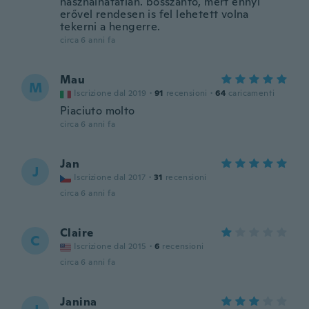
használhatatlan. bosszantó, mert ennyi
erővel rendesen is fel lehetett volna
tekerni a hengerre.
circa 6 anni fa
Mau
M
Iscrizione dal 2019
·
91
recensioni
·
64
caricamenti
Piaciuto molto
circa 6 anni fa
Jan
J
Iscrizione dal 2017
·
31
recensioni
circa 6 anni fa
Claire
C
Iscrizione dal 2015
·
6
recensioni
circa 6 anni fa
Janina