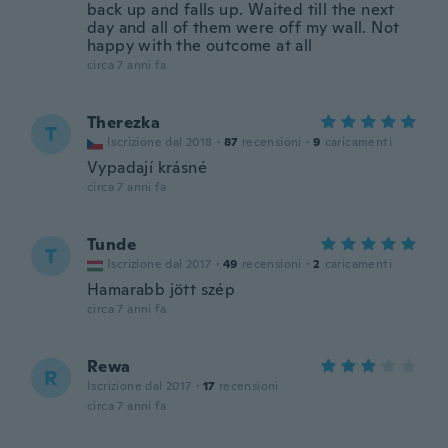
back up and falls up. Waited till the next
day and all of them were off my wall. Not
happy with the outcome at all
circa 7 anni fa
Therezka
T
Iscrizione dal 2018
·
87
recensioni
·
9
caricamenti
Vypadají krásné
circa 7 anni fa
Tunde
T
Iscrizione dal 2017
·
49
recensioni
·
2
caricamenti
Hamarabb jött szép
circa 7 anni fa
Rewa
R
Iscrizione dal 2017
·
17
recensioni
circa 7 anni fa