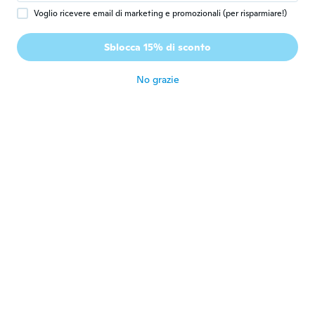
Voglio ricevere email di marketing e promozionali (per risparmiare!)
Brigitta
B
Sblocca 15% di sconto
Iscrizione dal 2015
·
87
recensioni
circa 7 anni fa
No grazie
Vanessa
V
Iscrizione dal 2015
·
290
recensioni
·
2
caricamenti
circa 7 anni fa
serena
S
Iscrizione dal 2017
·
22
recensioni
circa 7 anni fa
Jennifer
J
Iscrizione dal 2017
·
19
recensioni
Sehr schön :)
circa 7 anni fa