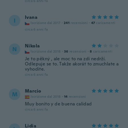
circa 6 anni fa
Ivana
I
Iscrizione dal 2017
·
241
recensioni
·
47
caricamenti
circa 6 anni fa
Nikola
N
Iscrizione dal 2018
·
36
recensioni
·
8
caricamenti
Je to pěkný , ale moc to na zdi nedrží.
Odlepuje se to. Takže akorát to zmuchlate a
vyhodite.
circa 6 anni fa
Marcio
M
Iscrizione dal 2018
·
14
recensioni
Muy bonito y de buena calidad
circa 6 anni fa
Lidia