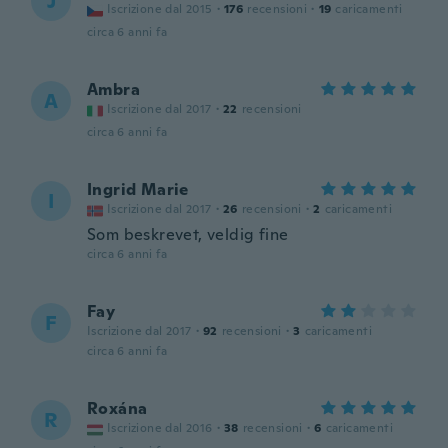
J
Iscrizione dal 2015
·
176
recensioni
·
19
caricamenti
circa 6 anni fa
Ambra
A
Iscrizione dal 2017
·
22
recensioni
circa 6 anni fa
Ingrid Marie
I
Iscrizione dal 2017
·
26
recensioni
·
2
caricamenti
Som beskrevet, veldig fine
circa 6 anni fa
Fay
F
Iscrizione dal 2017
·
92
recensioni
·
3
caricamenti
circa 6 anni fa
Roxána
R
Iscrizione dal 2016
·
38
recensioni
·
6
caricamenti