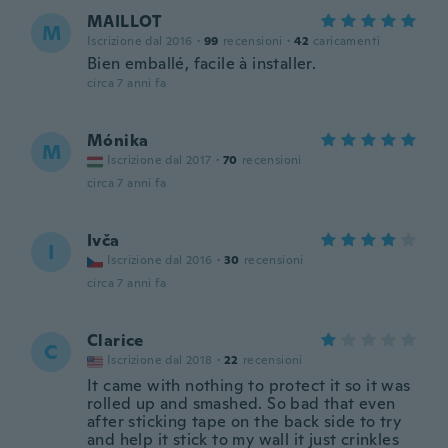
MAILLOT
M
Iscrizione dal 2016
·
99
recensioni
·
42
caricamenti
Bien emballé, facile à installer.
circa 7 anni fa
Mónika
M
Iscrizione dal 2017
·
70
recensioni
circa 7 anni fa
Ivča
I
Iscrizione dal 2016
·
30
recensioni
circa 7 anni fa
Clarice
C
Iscrizione dal 2018
·
22
recensioni
It came with nothing to protect it so it was
rolled up and smashed. So bad that even
after sticking tape on the back side to try
and help it stick to my wall it just crinkles