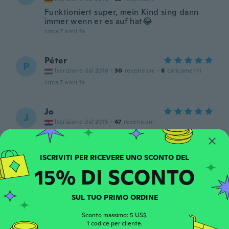
Funktioniert super, mein Kind sing dann
immer wenn er es auf hat😂
circa 7 anni fa
Péter
P
Iscrizione dal 2016
·
30
recensioni
·
8
caricamenti
circa 7 anni fa
Jo
J
Iscrizione dal 2015
·
47
recensioni
Preveliko za bebu od 3 mjeseca
circa 7 anni fa
15% DI SCONTO
Casey
C
Iscrizione dal 2016
·
67
recensioni
·
24
caricamenti
Arrived early
SUL TUO PRIMO ORDINE
circa 7 anni fa
Sconto massimo: 5 US$.
1 codice per cliente.