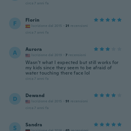
circa 7 anni fa
Florin
F
Iscrizione dal 2015
·
21
recensioni
circa 7 anni fa
Aurora
A
Iscrizione dal 2019
·
7
recensioni
Wasn’t what I expected but still works for
my kids since they seem to be afraid of
water touching there face lol
circa 7 anni fa
Dewand
D
Iscrizione dal 2015
·
51
recensioni
circa 7 anni fa
Sandra
S
Iscrizione dal 2016
·
65
recensioni