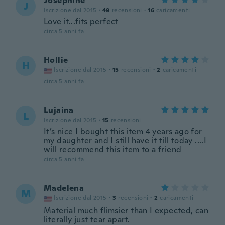
Josephine
J
Iscrizione dal 2015
·
49
recensioni
·
16
caricamenti
Love it...fits perfect
circa 5 anni fa
Hollie
H
Iscrizione dal 2015
·
15
recensioni
·
2
caricamenti
circa 5 anni fa
Lujaina
L
Iscrizione dal 2015
·
15
recensioni
It’s nice I bought this item 4 years ago for
my daughter and I still have it till today ....I
will recommend this item to a friend
circa 5 anni fa
Madelena
M
Iscrizione dal 2015
·
3
recensioni
·
2
caricamenti
Material much flimsier than I expected, can
literally just tear apart.