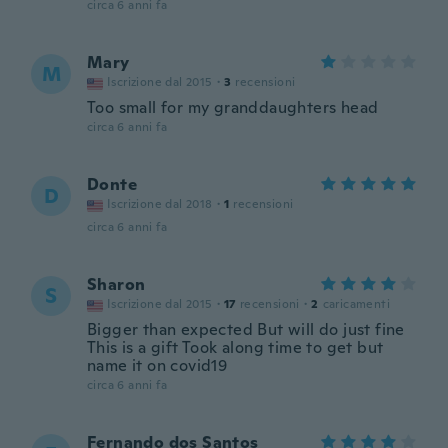
circa 6 anni fa
Mary
M
Iscrizione dal 2015
·
3
recensioni
Too small for my granddaughters head
circa 6 anni fa
Donte
D
Iscrizione dal 2018
·
1
recensioni
circa 6 anni fa
Sharon
S
Iscrizione dal 2015
·
17
recensioni
·
2
caricamenti
Bigger than expected But will do just fine
This is a gift Took along time to get but
name it on covid19
circa 6 anni fa
Fernando dos Santos