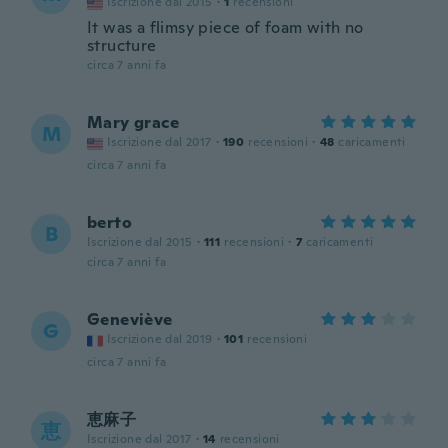
Iscrizione dal 2015
·
1
recensioni
It was a flimsy piece of foam with no
structure
circa 7 anni fa
Mary grace
M
Iscrizione dal 2017
·
190
recensioni
·
48
caricamenti
circa 7 anni fa
berto
B
Iscrizione dal 2015
·
111
recensioni
·
7
caricamenti
circa 7 anni fa
Geneviève
G
Iscrizione dal 2019
·
101
recensioni
circa 7 anni fa
恵麻子
恵
Iscrizione dal 2017
·
14
recensioni