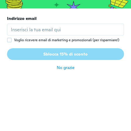
katrina
K
Iscrizione dal 2018
·
10
recensioni
·
3
caricamenti
Just as the picture. It fits on my 10 month
Indirizzo email
old. It even fits on me. The material is a
foam.
circa 7 anni fa
Voglio ricevere email di marketing e promozionali (per risparmiare!)
Boris
B
Sblocca 15% di sconto
Iscrizione dal 2014
·
47
recensioni
·
4
caricamenti
circa 7 anni fa
No grazie
Raven
R
Iscrizione dal 2012
·
20
recensioni
I never received my package. Emailed
customer service, i was told it may be a
few days late, in the end i never got it.
When i emailed them again i was told that
on their end i had gotten it. When i told
them that i had in fact NOT received my
package i kind of got an oh well answer.
circa 7 anni fa