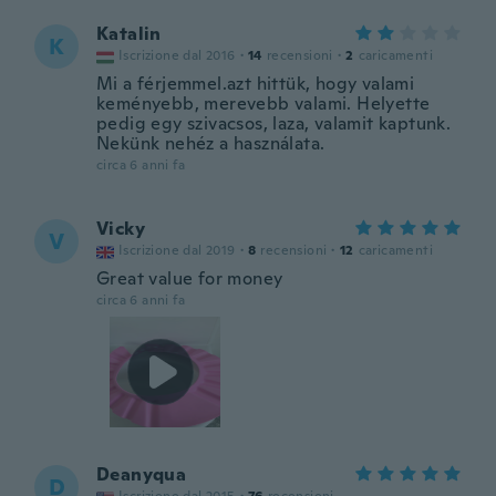
Katalin
K
Iscrizione dal 2016
·
14
recensioni
·
2
caricamenti
Mi a férjemmel.azt hittük, hogy valami
keményebb, merevebb valami. Helyette
pedig egy szivacsos, laza, valamit kaptunk.
Nekünk nehéz a használata.
circa 6 anni fa
Vicky
V
Iscrizione dal 2019
·
8
recensioni
·
12
caricamenti
Great value for money
circa 6 anni fa
Deanyqua
D