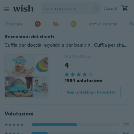
Accedi
Popolare
Visti di recente
Te
Recensioni dei clienti
Cuffia per doccia regolabile per bambini, Cuffia per shampoo per bambini, Cappello impermeabile per capelli per lavarsi i capelli per la salute dei bambini
GENERALE
4
1384 valutazioni
Vedi i Dettagli Prodotto
Valutazioni
715
264