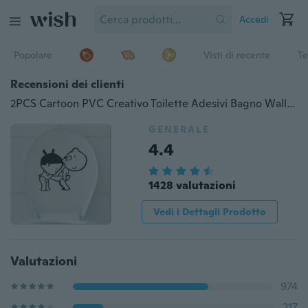
Accedi
Popolare
Visti di recente
Te
Recensioni dei clienti
2PCS Cartoon PVC Creativo Toilette Adesivi Bagno Wall Stickers
GENERALE
4.4
1428 valutazioni
Vedi i Dettagli Prodotto
Valutazioni
974
217