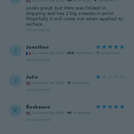
Iscrizione dal 2020
·
99
recensioni
·
4
caricamenti
Looks great, but item was folded in
shipping and has 2 big creases in print.
Hopefully it will come out when applied to
surface.
circa 6 anni fa
Jonathan
J
Iscrizione dal 2018
·
208
recensioni
·
1
caricamenti
circa 6 anni fa
Julie
J
Iscrizione dal 2020
·
17
recensioni
circa 6 anni fa
Roshaune
R
Iscrizione dal 2019
·
40
recensioni
circa 6 anni fa