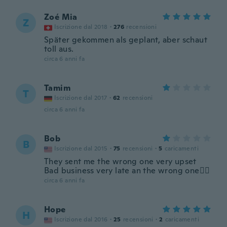
Zoé Mia
Z
Iscrizione dal 2018
·
276
recensioni
Später gekommen als geplant, aber schaut
toll aus.
circa 6 anni fa
Tamim
T
Iscrizione dal 2017
·
62
recensioni
circa 6 anni fa
Bob
B
Iscrizione dal 2015
·
75
recensioni
·
5
caricamenti
They sent me the wrong one very upset
Bad business very late an the wrong one👎🏻
circa 6 anni fa
Hope
H
Iscrizione dal 2016
·
25
recensioni
·
2
caricamenti