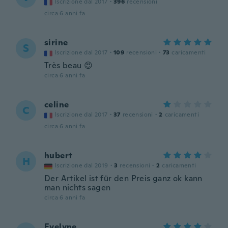
Iscrizione dal 2017
·
396
recensioni
circa 6 anni fa
sirine
S
Iscrizione dal 2017
·
109
recensioni
·
73
caricamenti
Très beau 😍
circa 6 anni fa
celine
C
Iscrizione dal 2017
·
37
recensioni
·
2
caricamenti
circa 6 anni fa
hubert
H
Iscrizione dal 2019
·
3
recensioni
·
2
caricamenti
Der Artikel ist für den Preis ganz ok kann
man nichts sagen
circa 6 anni fa
Evelyne