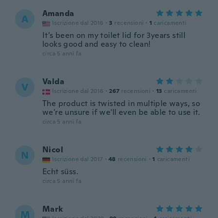
Amanda
A
Iscrizione dal 2016
·
3
recensioni
·
1
caricamenti
It’s been on my toilet lid for 3years still
looks good and easy to clean!
circa 5 anni fa
Valda
V
Iscrizione dal 2016
·
267
recensioni
·
13
caricamenti
The product is twisted in multiple ways, so
we're unsure if we'll even be able to use it.
circa 5 anni fa
Nicol
N
Iscrizione dal 2017
·
48
recensioni
·
1
caricamenti
Echt süss.
circa 5 anni fa
Mark
M