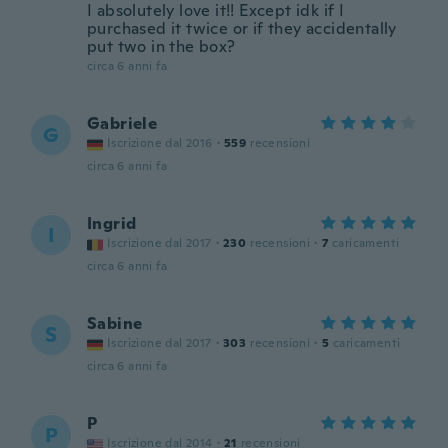
I absolutely love it!! Except idk if I
purchased it twice or if they accidentally
put two in the box?
circa 6 anni fa
Gabriele
G
Iscrizione dal 2016
·
559
recensioni
circa 6 anni fa
Ingrid
I
Iscrizione dal 2017
·
230
recensioni
·
7
caricamenti
circa 6 anni fa
Sabine
S
Iscrizione dal 2017
·
303
recensioni
·
5
caricamenti
circa 6 anni fa
P
P
Iscrizione dal 2014
·
21
recensioni