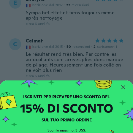
E
Iscrizione dal 2017
·
27
recensioni
Sympa bel effet et tiens toujours même
après nettoyage
circa 6 anni fa
Celmat
C
Iscrizione dal 2015
·
50
recensioni
·
2
caricamenti
Le résultat rend très bien. Par contre les
autocollants sont arrivés pliés donc marque
de pliage. Heureusement une fois collé on
ne voit plus rien
circa 6 anni fa
Niina
N
Iscrizione dal 2016
·
210
recensioni
·
64
caricamenti
15% DI SCONTO
circa 6 anni fa
SUL TUO PRIMO ORDINE
Jana
J
Iscrizione dal 2019
·
131
recensioni
Sconto massimo: 5 US$.