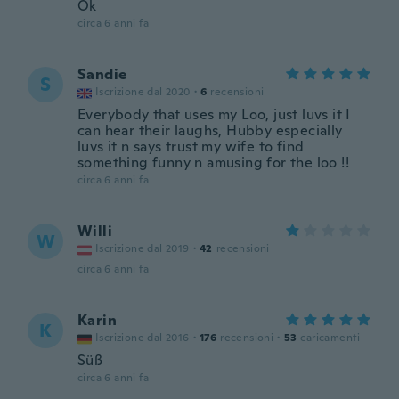
Ok
circa 6 anni fa
Sandie
S
Iscrizione dal 2020
·
6
recensioni
Everybody that uses my Loo, just luvs it I
can hear their laughs, Hubby especially
luvs it n says trust my wife to find
something funny n amusing for the loo !!
circa 6 anni fa
Willi
W
Iscrizione dal 2019
·
42
recensioni
circa 6 anni fa
Karin
K
Iscrizione dal 2016
·
176
recensioni
·
53
caricamenti
Süß
circa 6 anni fa