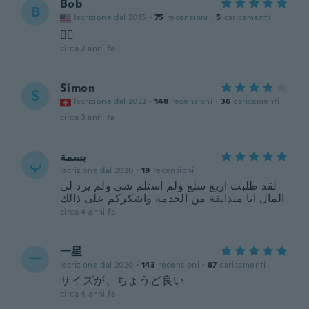
Bob
B
Iscrizione dal 2015
·
75
recensioni
·
5
caricamenti
👍🏻
circa 3 anni fa
Simon
S
Iscrizione dal 2022
·
148
recensioni
·
36
caricamenti
circa 3 anni fa
بسمة
ب
Iscrizione dal 2020
·
19
recensioni
لقد طلبت اربع سلع ولم استلم شي ولم يرد لي
المال انا متدايقة من الخدمة واشكركم على ذالك
circa 4 anni fa
一星
一
Iscrizione dal 2020
·
143
recensioni
·
87
caricamenti
サイズが、ちょうど良い
circa 4 anni fa