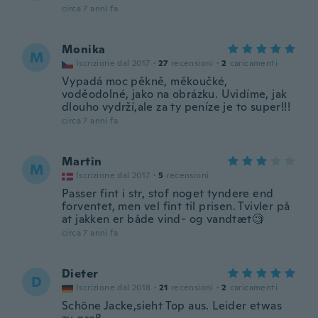
circa 7 anni fa
Monika
M
Iscrizione dal 2017
·
27
recensioni
·
2
caricamenti
Vypadá moc pěkně, měkoučké,
voděodolné, jako na obrázku. Uvidíme, jak
dlouho vydrží,ale za ty peníze je to super!!!
circa 7 anni fa
Martin
M
Iscrizione dal 2017
·
5
recensioni
Passer fint i str, stof noget tyndere end
forventet, men vel fint til prisen. Tvivler på
at jakken er både vind- og vandtæt🧐
circa 7 anni fa
Dieter
D
Iscrizione dal 2018
·
21
recensioni
·
2
caricamenti
Schöne Jacke,sieht Top aus. Leider etwas