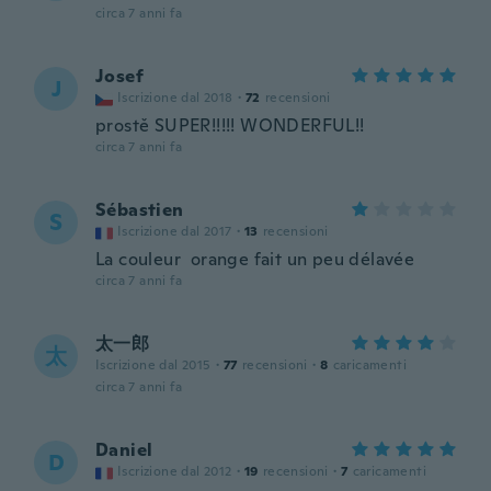
circa 7 anni fa
Josef
J
Iscrizione dal 2018
·
72
recensioni
prostě SUPER!!!!! WONDERFUL!!
circa 7 anni fa
Sébastien
S
Iscrizione dal 2017
·
13
recensioni
La couleur orange fait un peu délavée
circa 7 anni fa
太一郎
太
Iscrizione dal 2015
·
77
recensioni
·
8
caricamenti
circa 7 anni fa
Daniel
D
Iscrizione dal 2012
·
19
recensioni
·
7
caricamenti