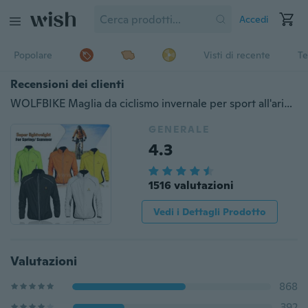
Accedi
Popolare
Visti di recente
Te
Recensioni dei clienti
WOLFBIKE Maglia da ciclismo invernale per sport all'aria aperta Giacca traspirante da uomo / donna Giacca da equitazione manica lunga Abbigliamento da bici
GENERALE
4.3
1516 valutazioni
Vedi i Dettagli Prodotto
Valutazioni
868
392