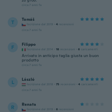
zu groß.
circa 7 anni fa
Tomáš
T
Iscrizione dal 2019
·
4
recensioni
circa 7 anni fa
Filippo
F
Iscrizione dal 2014
·
18
recensioni
·
6
caricamenti
Arrivato in anticipo taglia giusta un buon
prodotto
circa 7 anni fa
László
L
Iscrizione dal 2018
·
75
recensioni
·
4
caricamenti
circa 7 anni fa
Renata
R
Iscrizione dal 2019
·
6
recensioni