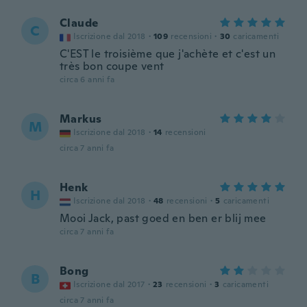
Claude
C
Iscrizione dal 2018
·
109
recensioni
·
30
caricamenti
C'EST le troisième que j'achète et c'est un
très bon coupe vent
circa 6 anni fa
Markus
M
Iscrizione dal 2018
·
14
recensioni
circa 7 anni fa
Henk
H
Iscrizione dal 2018
·
48
recensioni
·
5
caricamenti
Mooi Jack, past goed en ben er blij mee
circa 7 anni fa
Bong
B
Iscrizione dal 2017
·
23
recensioni
·
3
caricamenti
circa 7 anni fa