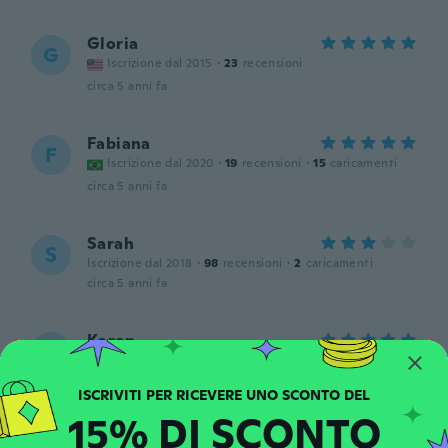
Gloria
G
Iscrizione dal 2015
·
23
recensioni
circa 5 anni fa
Fabiana
F
Iscrizione dal 2020
·
19
recensioni
·
15
caricamenti
circa 5 anni fa
Sarah
S
Iscrizione dal 2018
·
98
recensioni
·
2
caricamenti
circa 5 anni fa
Karen
K
Iscrizione dal 2018
·
11
recensioni
Birthday gift for my niece 💕 she absolutely
💯 loves it! Wears it everyday!
15% DI SCONTO
circa 5 anni fa