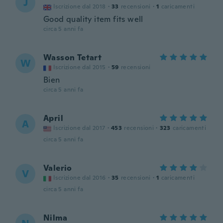
J
Iscrizione dal 2018
·
33
recensioni
·
1
caricamenti
Good quality item fits well
circa 5 anni fa
Wasson Tetart
W
Iscrizione dal 2015
·
59
recensioni
Bien
circa 5 anni fa
April
A
Iscrizione dal 2017
·
453
recensioni
·
323
caricamenti
circa 5 anni fa
Valerio
V
Iscrizione dal 2016
·
35
recensioni
·
1
caricamenti
circa 5 anni fa
Nilma