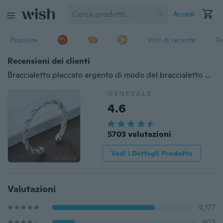
Accedi
Popolare
Visti di recente
Te
Recensioni dei clienti
Braccialetto placcato argento di modo del braccialetto del polsino della rete di torsione, braccialetto delle donne, monili di modo
GENERALE
4.6
5703 valutazioni
Vedi i Dettagli Prodotto
Valutazioni
4,177
903