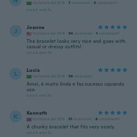
N
Iscrizione dal 2018
·
7
recensioni
·
4
caricamenti
circa 5 anni fa
Joanne
J
Iscrizione dal 2018
·
54
recensioni
·
1
caricamenti
The bracelet looks very nice and goes with
casual or dressy outfits!
circa 5 anni fa
Lucia
L
Iscrizione dal 2018
·
56
recensioni
Amei, é muito linda e faz sucesso cquando
uso.
circa 5 anni fa
Kenneth
K
Iscrizione dal 2015
·
51
recensioni
·
8
caricamenti
A chunky bracelet that fits very nicely.
circa 5 anni fa