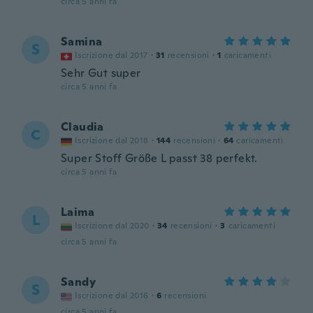
circa 5 anni fa
Samina
S
Iscrizione dal 2017
·
31
recensioni
·
1
caricamenti
Sehr Gut super
circa 5 anni fa
Claudia
C
Iscrizione dal 2018
·
144
recensioni
·
64
caricamenti
Super Stoff Größe L passt 38 perfekt.
circa 5 anni fa
Laima
L
Iscrizione dal 2020
·
34
recensioni
·
3
caricamenti
circa 5 anni fa
Sandy
S
Iscrizione dal 2016
·
6
recensioni
circa 5 anni fa