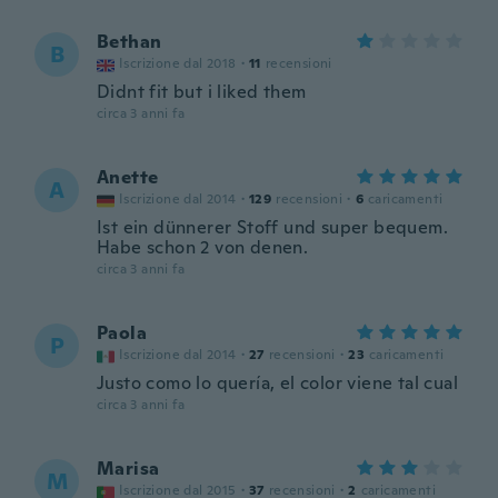
Bethan
B
Iscrizione dal 2018
·
11
recensioni
Didnt fit but i liked them
circa 3 anni fa
Anette
A
Iscrizione dal 2014
·
129
recensioni
·
6
caricamenti
Ist ein dünnerer Stoff und super bequem.
Habe schon 2 von denen.
circa 3 anni fa
Paola
P
Iscrizione dal 2014
·
27
recensioni
·
23
caricamenti
Justo como lo quería, el color viene tal cual
circa 3 anni fa
Marisa
M
Iscrizione dal 2015
·
37
recensioni
·
2
caricamenti