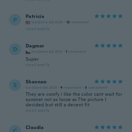
Patricia
P
Iscrizione dal 2020
·
12
recensioni
circa 5 anni fa
Dagmar
D
Iscrizione dal 2021
·
1
recensioni
Super
circa 5 anni fa
Shannon
S
Iscrizione dal 2020
·
4
recensioni
·
3
caricamenti
They are comfy i like the color cant wait for
summer not as loose as The picture I
decided but still a decent fit
circa 5 anni fa
Claudia
C