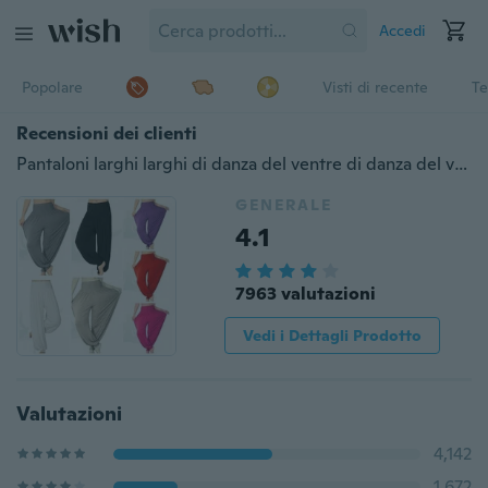
Accedi
Popolare
Visti di recente
Te
Recensioni dei clienti
Pantaloni larghi larghi di danza del ventre di danza del ventre larghi Harem comodi da donna (ora sono disponibili colori più belli)
GENERALE
4.1
7963 valutazioni
Vedi i Dettagli Prodotto
Valutazioni
4,142
1,672