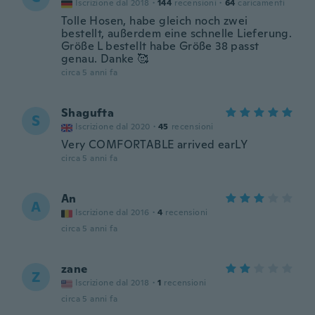
Iscrizione dal 2018
·
144
recensioni
·
64
caricamenti
Tolle Hosen, habe gleich noch zwei
bestellt, außerdem eine schnelle Lieferung.
Größe L bestellt habe Größe 38 passt
genau. Danke 🥰
circa 5 anni fa
Shagufta
S
Iscrizione dal 2020
·
45
recensioni
Very COMFORTABLE arrived earLY
circa 5 anni fa
An
A
Iscrizione dal 2016
·
4
recensioni
circa 5 anni fa
zane
Z
Iscrizione dal 2018
·
1
recensioni
circa 5 anni fa