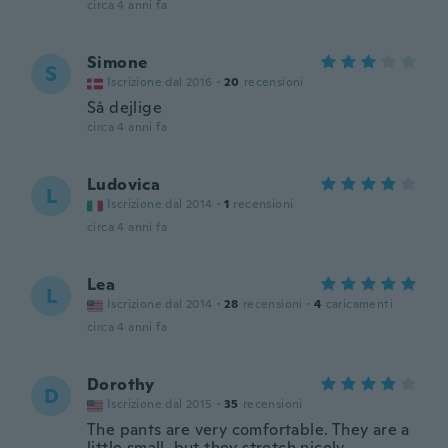
circa 4 anni fa
Simone
S
Iscrizione dal 2016
·
20
recensioni
Så dejlige
circa 4 anni fa
Ludovica
L
Iscrizione dal 2014
·
1
recensioni
circa 4 anni fa
Lea
L
Iscrizione dal 2014
·
28
recensioni
·
4
caricamenti
circa 4 anni fa
Dorothy
D
Iscrizione dal 2015
·
35
recensioni
The pants are very comfortable. They are a
little small, but they stretch nicely.