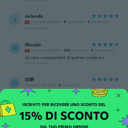
Jolanda
J
Iscrizione dal 2016
·
8
recensioni
·
2
caricamenti
circa 5 anni fa
Maude
M
Iscrizione dal 2016
·
219
recensioni
·
2
caricamenti
Je vais commander d’autres couleurs
circa 5 anni fa
由華
由
Iscrizione dal 2020
·
3
recensioni
circa 5 anni fa
Faith
F
15% DI SCONTO
Iscrizione dal 2017
·
5
recensioni
circa 5 anni fa
SUL TUO PRIMO ORDINE