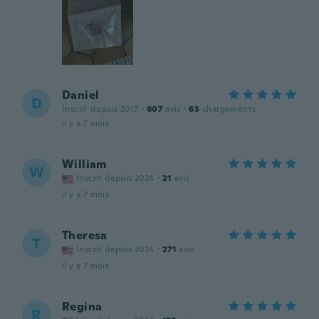
Daniel
D
Inscrit depuis 2017
·
607
avis
·
63
chargements
il y a 7 mois
William
W
Inscrit depuis 2024
·
21
avis
il y a 7 mois
Theresa
T
Inscrit depuis 2024
·
271
avis
il y a 7 mois
Regina
R