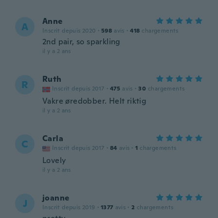
Anne
A
Inscrit depuis 2020
·
598
avis
·
418
chargements
2nd pair, so sparkling
il y a 2 ans
Ruth
R
Inscrit depuis 2017
·
475
avis
·
30
chargements
Vakre øredobber. Helt riktig
il y a 2 ans
Carla
C
Inscrit depuis 2017
·
84
avis
·
1
chargements
Lovely
il y a 2 ans
joanne
J
Inscrit depuis 2019
·
1377
avis
·
2
chargements