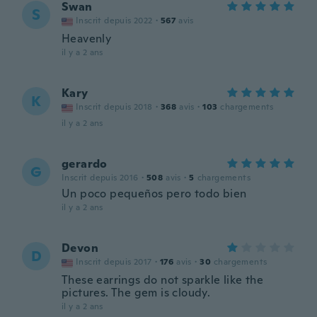
Swan
S
Inscrit depuis 2022
·
567
avis
Heavenly
il y a 2 ans
Kary
K
Inscrit depuis 2018
·
368
avis
·
103
chargements
il y a 2 ans
gerardo
G
Inscrit depuis 2016
·
508
avis
·
5
chargements
Un poco pequeños pero todo bien
il y a 2 ans
Devon
D
Inscrit depuis 2017
·
176
avis
·
30
chargements
These earrings do not sparkle like the
pictures. The gem is cloudy.
il y a 2 ans