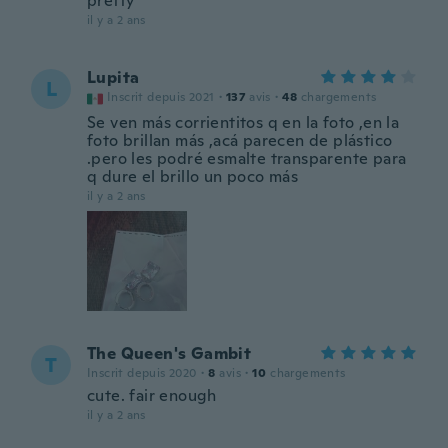
pretty
il y a 2 ans
Lupita
L
Inscrit depuis 2021
·
137
avis
·
48
chargements
Se ven más corrientitos q en la foto ,en la
foto brillan más ,acá parecen de plástico
.pero les podré esmalte transparente para
q dure el brillo un poco más
il y a 2 ans
The Queen's Gambit
T
Inscrit depuis 2020
·
8
avis
·
10
chargements
cute. fair enough
il y a 2 ans