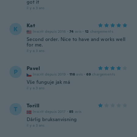
got it
il y a 3 ans
Kat
K
Inscrit depuis 2016
·
74
avis
·
12
chargements
Second order. Nice to have and works well
for me.
il y a 3 ans
Pavel
P
Inscrit depuis 2019
·
116
avis
·
69
chargements
Vše funguje jak má
il y a 3 ans
Torill
T
Inscrit depuis 2017
·
85
avis
Dårlig bruksanvisning
il y a 3 ans