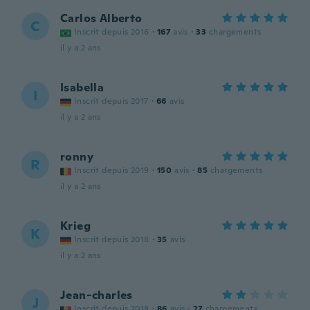
Carlos Alberto
C
Inscrit depuis 2016
·
167
avis
·
33
chargements
il y a 2 ans
Isabella
I
Inscrit depuis 2017
·
66
avis
il y a 2 ans
ronny
R
Inscrit depuis 2019
·
150
avis
·
85
chargements
il y a 2 ans
Krieg
K
Inscrit depuis 2018
·
35
avis
il y a 2 ans
Jean-charles
J
Inscrit depuis 2018
·
86
avis
·
27
chargements