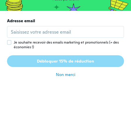
ALEXANDRE
A
Inscrit depuis 2021
·
37
avis
·
15
chargements
Adresse email
EXCELENTE!
il y a 3 ans
Je souhaite recevoir des emails marketing et promotionnels (= des
économies !)
Marie
M
Inscrit depuis 2022
·
113
avis
Débloquer 15% de réduction
Gerne wieder
il y a 3 ans
Non merci
Zepol
Z
Inscrit depuis 2022
·
19
avis
·
6
chargements
Very nice for the price
il y a 3 ans
Zbigniew
Z
Inscrit depuis 2014
·
153
avis
·
7
chargements