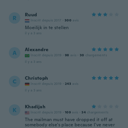
Ruud
R
Inscrit depuis 2017
·
300
avis
Moeilijk in te stellen
il y a 3 ans
Alexandre
A
Inscrit depuis 2019
·
98
avis
·
30
chargements
il y a 3 ans
Christoph
C
Inscrit depuis 2019
·
243
avis
il y a 3 ans
Khadijah
K
Inscrit depuis 2019
·
109
avis
·
34
chargements
The mailman must have dropped it off at
somebody else's place because I've never