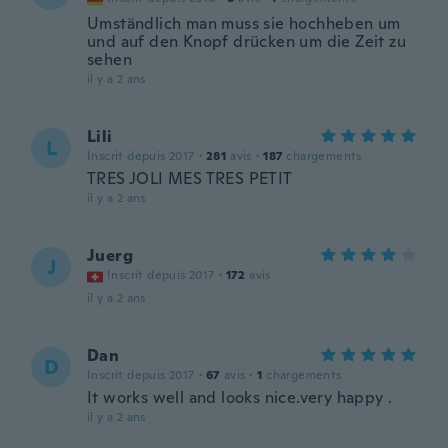
Umständlich man muss sie hochheben um
und auf den Knopf drücken um die Zeit zu
sehen
il y a 2 ans
Lili
L
Inscrit depuis 2017
·
281
avis
·
187
chargements
TRES JOLI MES TRES PETIT
il y a 2 ans
Juerg
J
Inscrit depuis 2017
·
172
avis
il y a 2 ans
Dan
D
Inscrit depuis 2017
·
67
avis
·
1
chargements
It works well and looks nice.very happy .
il y a 2 ans