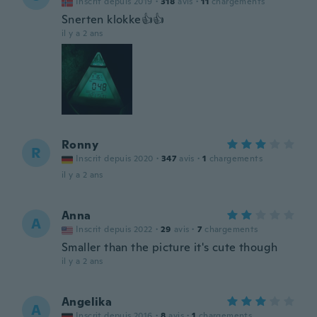
Inscrit depuis 2019
·
318
avis
·
11
chargements
Snerten klokke👍👍
il y a 2 ans
Ronny
R
Inscrit depuis 2020
·
347
avis
·
1
chargements
il y a 2 ans
Anna
A
Inscrit depuis 2022
·
29
avis
·
7
chargements
Smaller than the picture it's cute though
il y a 2 ans
Angelika
A
Inscrit depuis 2016
·
8
avis
·
1
chargements