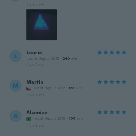
il y a 2 ans
Laurie
L
Inscrit depuis 2015
·
240
avis
il y a 2 ans
Martin
M
Inscrit depuis 2017
·
178
avis
il y a 2 ans
Alzenize
A
Inscrit depuis 2015
·
100
avis
il y a 2 ans