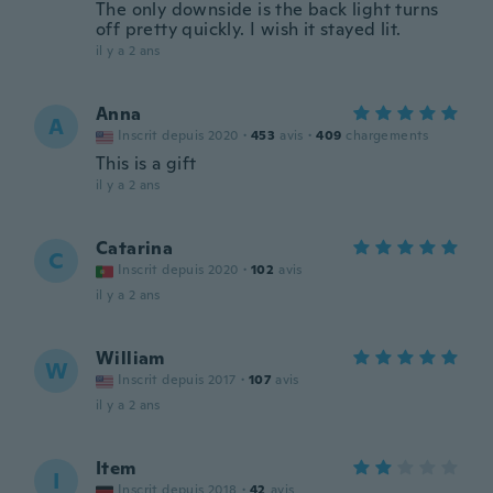
The only downside is the back light turns
off pretty quickly. I wish it stayed lit.
il y a 2 ans
Anna
A
Inscrit depuis 2020
·
453
avis
·
409
chargements
This is a gift
il y a 2 ans
Catarina
C
Inscrit depuis 2020
·
102
avis
il y a 2 ans
William
W
Inscrit depuis 2017
·
107
avis
il y a 2 ans
Item
I
Inscrit depuis 2018
·
42
avis