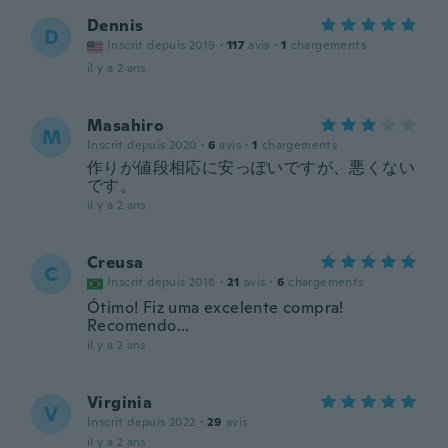
Dennis
D
Inscrit depuis 2019
·
117
avis
·
1
chargements
il y a 2 ans
Masahiro
M
Inscrit depuis 2020
·
6
avis
·
1
chargements
作りが値段相応に安っぽいですが、悪くない
です。
il y a 2 ans
Creusa
C
Inscrit depuis 2018
·
21
avis
·
6
chargements
Ótimo! Fiz uma excelente compra!
Recomendo...
il y a 2 ans
Virginia
V
Inscrit depuis 2022
·
29
avis
il y a 2 ans