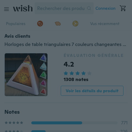
Connexion
Populaires
Vus récemment
Avis clients
Horloges de table triangulaires 7 couleurs changeantes LED température semaine affichage numérique réveil table décor horloges chambre chevet horloge
ÉVALUATION GÉNÉRALE
4.2
1308 notes
Voir les détails du produit
Notes
771
226