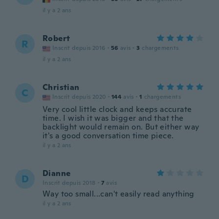
il y a 2 ans
Robert
R
Inscrit depuis 2016
·
56
avis
·
3
chargements
il y a 2 ans
Christian
C
Inscrit depuis 2020
·
144
avis
·
1
chargements
Very cool little clock and keeps accurate
time. I wish it was bigger and that the
backlight would remain on. But either way
it's a good conversation time piece.
il y a 2 ans
Dianne
D
Inscrit depuis 2018
·
7
avis
Way too small...can't easily read anything
il y a 2 ans