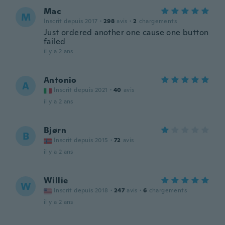
Mac
M
Inscrit depuis 2017
·
298
avis
·
2
chargements
Just ordered another one cause one button
failed
il y a 2 ans
Antonio
A
Inscrit depuis 2021
·
40
avis
il y a 2 ans
Bjørn
B
Inscrit depuis 2015
·
72
avis
il y a 2 ans
Willie
W
Inscrit depuis 2018
·
247
avis
·
6
chargements
il y a 2 ans