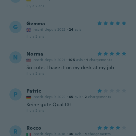
il y a 2 ans
Gemma
G
Inscrit depuis 2022
·
24
avis
il y a 2 ans
Norma
N
Inscrit depuis 2021
·
105
avis
·
1
chargements
So cute. I have it on my desk at my job.
il y a 2 ans
Patric
P
Inscrit depuis 2022
·
65
avis
·
2
chargements
Keine gute Qualität
il y a 2 ans
Rocco
R
Inscrit depuis 2018
·
30
avis
·
1
chargements