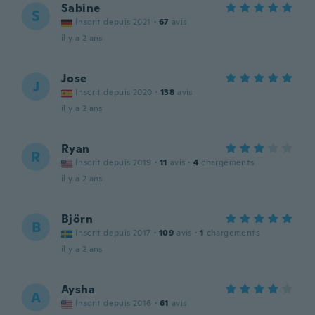
Sabine
S
Inscrit depuis 2021
·
67
avis
il y a 2 ans
Jose
J
Inscrit depuis 2020
·
138
avis
il y a 2 ans
Ryan
R
Inscrit depuis 2019
·
11
avis
·
4
chargements
il y a 2 ans
Björn
B
Inscrit depuis 2017
·
109
avis
·
1
chargements
il y a 2 ans
Aysha
A
Inscrit depuis 2016
·
61
avis