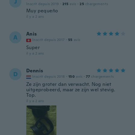
J
Inscrit depuis 2019
·
215
avis
·
25
chargements
Muy pequeño
il y a 2 ans
Anis
A
Inscrit depuis 2017
·
55
avis
Super
il y a 2 ans
Dennis
D
Inscrit depuis 2018
·
150
avis
·
77
chargements
Ze zijn groter dan verwacht. Nog niet
uitgeprobeerd, maar ze zijn wel stevig.
Top.
il y a 2 ans