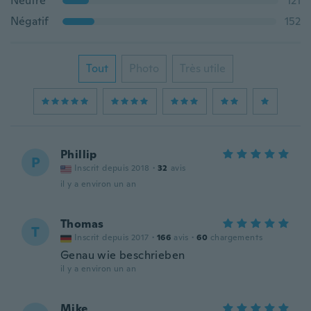
Neutre
121
Négatif
152
Tout
Photo
Très utile
Phillip
P
Inscrit depuis 2018
·
32
avis
il y a environ un an
Thomas
T
Inscrit depuis 2017
·
166
avis
·
60
chargements
Genau wie beschrieben
il y a environ un an
Mike