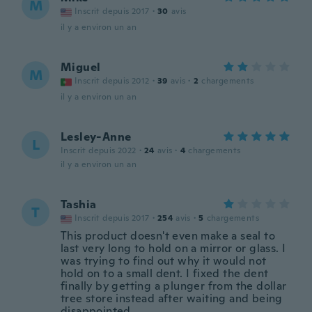
M
Inscrit depuis 2017
·
30
avis
il y a environ un an
Miguel
M
Inscrit depuis 2012
·
39
avis
·
2
chargements
il y a environ un an
Lesley-Anne
L
Inscrit depuis 2022
·
24
avis
·
4
chargements
il y a environ un an
Tashia
T
Inscrit depuis 2017
·
254
avis
·
5
chargements
This product doesn't even make a seal to
last very long to hold on a mirror or glass. I
was trying to find out why it would not
hold on to a small dent. I fixed the dent
finally by getting a plunger from the dollar
tree store instead after waiting and being
disappointed.