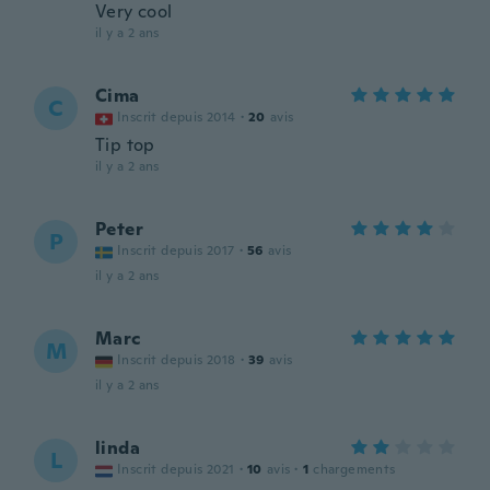
Very cool
il y a 2 ans
Cima
C
Inscrit depuis 2014
·
20
avis
Tip top
il y a 2 ans
Peter
P
Inscrit depuis 2017
·
56
avis
il y a 2 ans
Marc
M
Inscrit depuis 2018
·
39
avis
il y a 2 ans
linda
L
Inscrit depuis 2021
·
10
avis
·
1
chargements