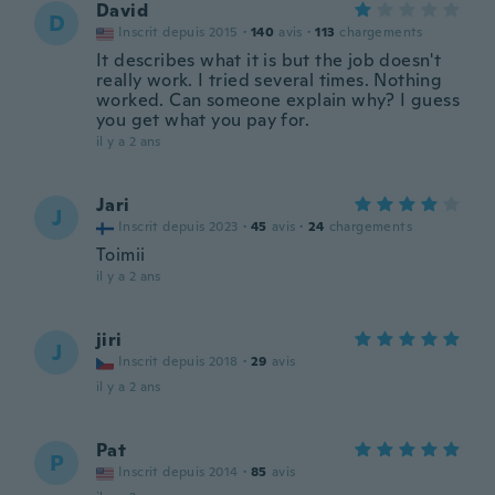
David
D
Inscrit depuis 2015
·
140
avis
·
113
chargements
It describes what it is but the job doesn't
really work. I tried several times. Nothing
worked. Can someone explain why? I guess
you get what you pay for.
il y a 2 ans
Jari
J
Inscrit depuis 2023
·
45
avis
·
24
chargements
Toimii
il y a 2 ans
jiri
J
Inscrit depuis 2018
·
29
avis
il y a 2 ans
Pat
P
Inscrit depuis 2014
·
85
avis