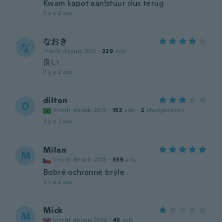
Kwam kapot aan!stuur dus terug
il y a 2 ans
なおき
な
Inscrit depuis 2021
·
229
avis
良い
il y a 2 ans
dilton
D
Inscrit depuis 2019
·
153
avis
·
2
chargements
il y a 2 ans
Milan
M
Inscrit depuis 2018
·
559
avis
Bobré ochranné brýle
il y a 2 ans
Mick
M
Inscrit depuis 2020
·
45
avis