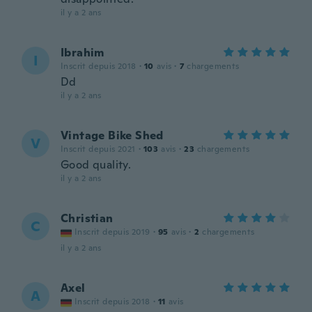
il y a 2 ans
Ibrahim
I
Inscrit depuis 2018
·
10
avis
·
7
chargements
Dd
il y a 2 ans
Vintage Bike Shed
V
Inscrit depuis 2021
·
103
avis
·
23
chargements
Good quality.
il y a 2 ans
Christian
C
Inscrit depuis 2019
·
95
avis
·
2
chargements
il y a 2 ans
Axel
A
Inscrit depuis 2018
·
11
avis