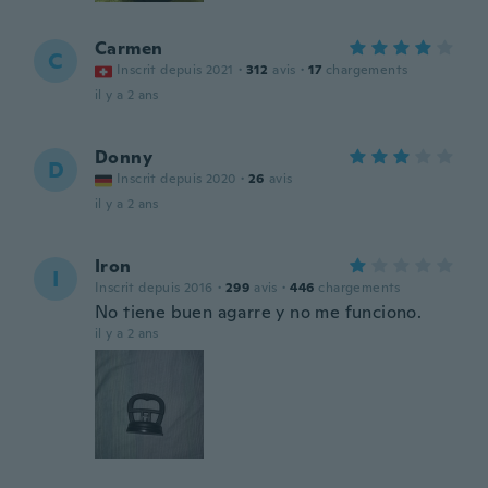
Carmen
C
Inscrit depuis 2021
·
312
avis
·
17
chargements
il y a 2 ans
Donny
D
Inscrit depuis 2020
·
26
avis
il y a 2 ans
Iron
I
Inscrit depuis 2016
·
299
avis
·
446
chargements
No tiene buen agarre y no me funciono.
il y a 2 ans