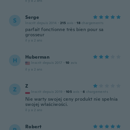
il y a 2 ans
Serge
S
Inscrit depuis 2014
·
215
avis
·
18
chargements
parfait fonctionne très bien pour sa
grosseur
il y a 2 ans
Huberman
H
Inscrit depuis 2017
·
10
avis
il y a 2 ans
Z
Z
Inscrit depuis 2019
·
105
avis
·
6
chargements
Nie warty swojej ceny produkt nie spełnia
swojej właściwości.
il y a 2 ans
Robert