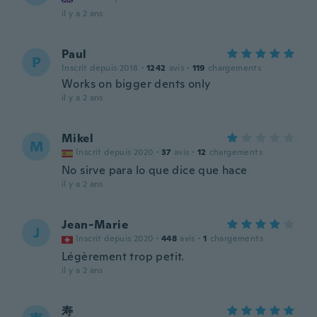
il y a 2 ans
Paul
P
Inscrit depuis 2018
·
1242
avis
·
119
chargements
Works on bigger dents only
il y a 2 ans
Mikel
M
Inscrit depuis 2020
·
37
avis
·
12
chargements
No sirve para lo que dice que hace
il y a 2 ans
Jean-Marie
J
Inscrit depuis 2020
·
448
avis
·
1
chargements
Légèrement trop petit.
il y a 2 ans
寿