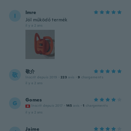
Imre
I
Jól működő termék
il y a 2 ans
敬介
敬
Inscrit depuis 2019
·
223
avis
·
9
chargements
il y a 2 ans
Gomes
G
Inscrit depuis 2017
·
145
avis
·
1
chargements
il y a 2 ans
Jaime