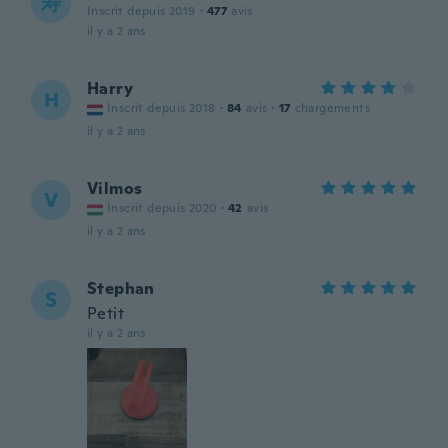
寿
Inscrit depuis 2019
·
477
avis
il y a 2 ans
Harry
H
Inscrit depuis 2018
·
84
avis
·
17
chargements
il y a 2 ans
Vilmos
V
Inscrit depuis 2020
·
42
avis
il y a 2 ans
Stephan
S
Petit
il y a 2 ans