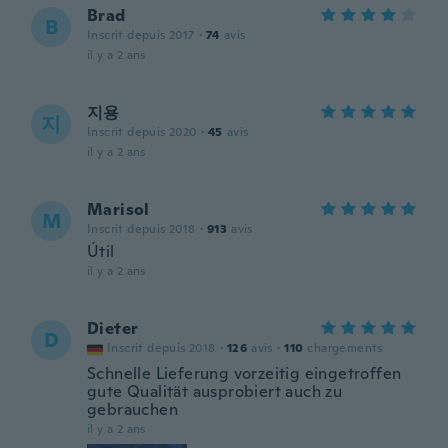
Brad
B
Inscrit depuis 2017
·
74
avis
il y a 2 ans
지용
지
Inscrit depuis 2020
·
45
avis
il y a 2 ans
Marisol
M
Inscrit depuis 2018
·
913
avis
Útil
il y a 2 ans
Dieter
D
Inscrit depuis 2018
·
126
avis
·
110
chargements
Schnelle Lieferung vorzeitig eingetroffen
gute Qualität ausprobiert auch zu
gebrauchen
il y a 2 ans