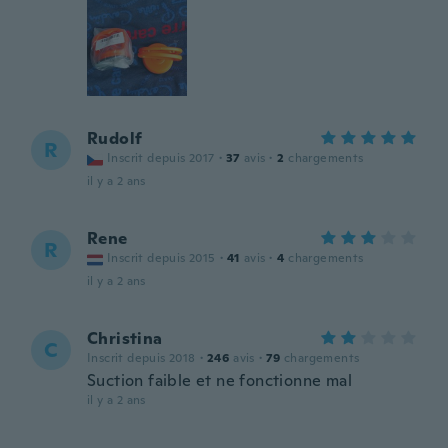
Rudolf
R
Inscrit depuis 2017
·
37
avis
·
2
chargements
il y a 2 ans
Rene
R
Inscrit depuis 2015
·
41
avis
·
4
chargements
il y a 2 ans
Christina
C
Inscrit depuis 2018
·
246
avis
·
79
chargements
Suction faible et ne fonctionne mal
il y a 2 ans