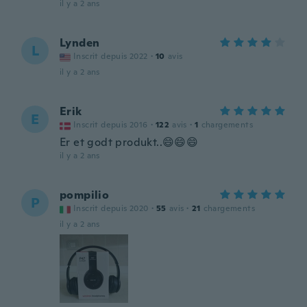
il y a 2 ans
Lynden
L
Inscrit depuis 2022
·
10
avis
il y a 2 ans
Erik
E
Inscrit depuis 2016
·
122
avis
·
1
chargements
Er et godt produkt..😄😄😄
il y a 2 ans
pompilio
P
Inscrit depuis 2020
·
55
avis
·
21
chargements
il y a 2 ans