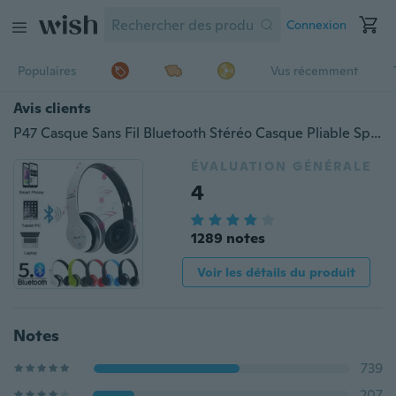
Connexion
Populaires
Vus récemment
Avis clients
P47 Casque Sans Fil Bluetooth Stéréo Casque Pliable Sport Écouteur Mains Libres Prend En Charge TF Carte Mémoire Lecteur MP3 pour Andorid
ÉVALUATION GÉNÉRALE
4
1289 notes
Voir les détails du produit
Notes
739
207