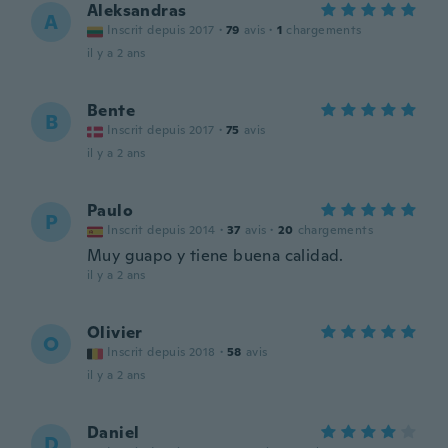
Aleksandras
A
Inscrit depuis 2017
·
79
avis
·
1
chargements
il y a 2 ans
Bente
B
Inscrit depuis 2017
·
75
avis
il y a 2 ans
Paulo
P
Inscrit depuis 2014
·
37
avis
·
20
chargements
Muy guapo y tiene buena calidad.
il y a 2 ans
Olivier
O
Inscrit depuis 2018
·
58
avis
il y a 2 ans
Daniel
D