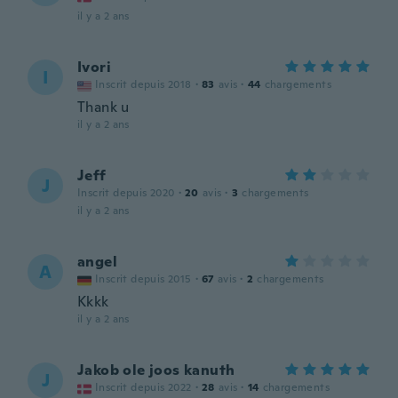
il y a 2 ans
Ivori
I
Inscrit depuis 2018
·
83
avis
·
44
chargements
Thank u
il y a 2 ans
Jeff
J
Inscrit depuis 2020
·
20
avis
·
3
chargements
il y a 2 ans
angel
A
Inscrit depuis 2015
·
67
avis
·
2
chargements
Kkkk
il y a 2 ans
Jakob ole joos kanuth
J
Inscrit depuis 2022
·
28
avis
·
14
chargements