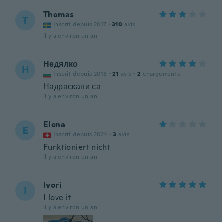
Thomas
T
Inscrit depuis 2017
·
310
avis
il y a environ un an
Недялко
Н
Inscrit depuis 2018
·
21
avis
·
2
chargements
Надраскани са
il y a environ un an
Elena
E
Inscrit depuis 2024
·
3
avis
Funktioniert nicht
il y a environ un an
Ivori
I
I love it
il y a environ un an