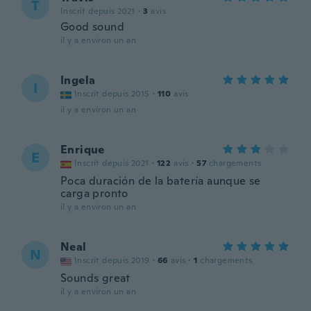
T
Inscrit depuis 2021
·
3
avis
Good sound
il y a environ un an
Ingela
I
Inscrit depuis 2015
·
110
avis
il y a environ un an
Enrique
E
Inscrit depuis 2021
·
122
avis
·
57
chargements
Poca duración de la batería aunque se
carga pronto
il y a environ un an
Neal
N
Inscrit depuis 2019
·
66
avis
·
1
chargements
Sounds great
il y a environ un an