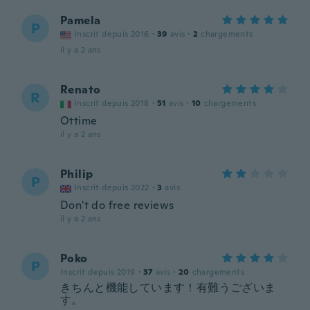
Pamela
P
Inscrit depuis 2016
·
39
avis
·
2
chargements
il y a 2 ans
Renato
R
Inscrit depuis 2018
·
51
avis
·
10
chargements
Ottime
il y a 2 ans
Philip
P
Inscrit depuis 2022
·
3
avis
Don't do free reviews
il y a 2 ans
Poko
P
Inscrit depuis 2019
·
37
avis
·
20
chargements
きちんと機能しています！有難うございま
す。