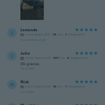
Lamanda
L
Inscrit depuis 2021
·
33
avis
·
1
chargements
il y a environ un an
Julio
J
Inscrit depuis 2020
·
207
avis
·
9
chargements
Ok gracias
il y a 2 ans
Nick
N
Inscrit depuis 2023
·
42
avis
·
1
chargements
il y a 2 ans