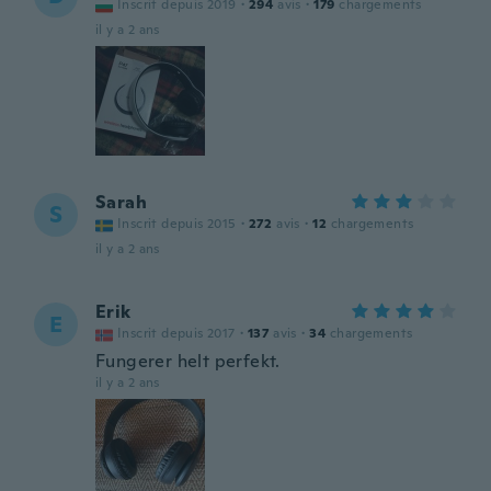
Inscrit depuis 2019
·
294
avis
·
179
chargements
il y a 2 ans
Sarah
S
Inscrit depuis 2015
·
272
avis
·
12
chargements
il y a 2 ans
Erik
E
Inscrit depuis 2017
·
137
avis
·
34
chargements
Fungerer helt perfekt.
il y a 2 ans