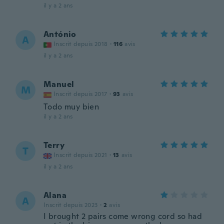
il y a 2 ans
António
A
Inscrit depuis 2018
·
116
avis
il y a 2 ans
Manuel
M
Inscrit depuis 2017
·
93
avis
Todo muy bien
il y a 2 ans
Terry
T
Inscrit depuis 2021
·
13
avis
il y a 2 ans
Alana
A
Inscrit depuis 2023
·
2
avis
I brought 2 pairs come wrong cord so had