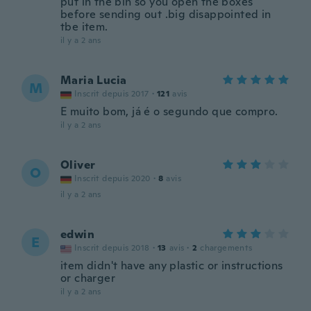
put in the bin so you open the boxes
before sending out .big disappointed in
tbe item.
il y a 2 ans
Maria Lucia
M
Inscrit depuis 2017
·
121
avis
E muito bom, já é o segundo que compro.
il y a 2 ans
Oliver
O
Inscrit depuis 2020
·
8
avis
il y a 2 ans
edwin
E
Inscrit depuis 2018
·
13
avis
·
2
chargements
item didn't have any plastic or instructions
or charger
il y a 2 ans