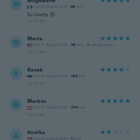
Magdalene
M
Inscrit depuis 2017
·
66
avis
So lovely 😍
il y a 2 ans
Merle
M
Inscrit depuis 2016
·
38
avis
·
1
chargements
il y a 2 ans
Ranek
R
Inscrit depuis 2018
·
108
avis
il y a 2 ans
Markus
M
Inscrit depuis 2016
·
258
avis
il y a 2 ans
Annika
A
Inscrit depuis 2023
·
1
avis