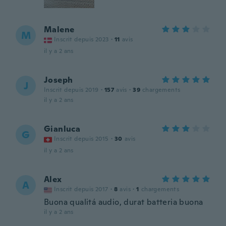
Malene
M
Inscrit depuis 2023
·
11
avis
il y a 2 ans
Joseph
J
Inscrit depuis 2019
·
157
avis
·
39
chargements
il y a 2 ans
Gianluca
G
Inscrit depuis 2015
·
30
avis
il y a 2 ans
Alex
A
Inscrit depuis 2017
·
8
avis
·
1
chargements
Buona qualitá audio, durat batteria buona
il y a 2 ans