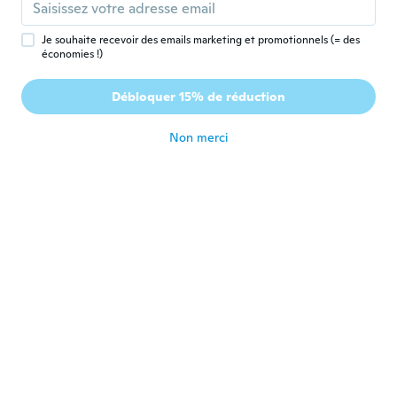
Perfekt für den Preis
il y a 2 ans
Je souhaite recevoir des emails marketing et promotionnels (= des
économies !)
Jenny
J
Débloquer 15% de réduction
Inscrit depuis 2017
·
3
avis
il y a 2 ans
Non merci
Mohammad Ali
M
Inscrit depuis 2017
·
153
avis
·
87
chargements
اختيار خاطئ
il y a 2 ans
Kamara
K
Inscrit depuis 2016
·
15
avis
·
10
chargements
Looks good nice color light weight
il y a 2 ans
Sabrina