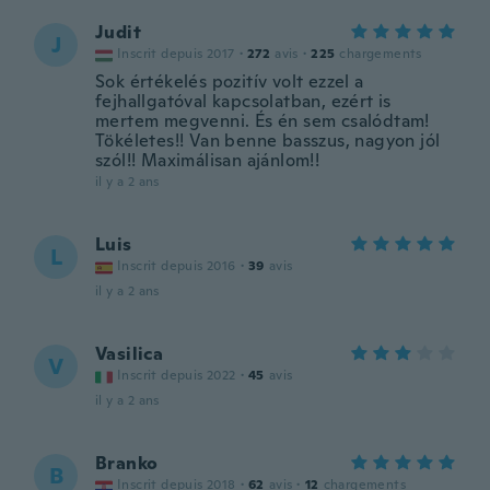
Judit
J
Inscrit depuis 2017
·
272
avis
·
225
chargements
Sok értékelés pozitív volt ezzel a
fejhallgatóval kapcsolatban, ezért is
mertem megvenni. És én sem csalódtam!
Tökéletes!! Van benne basszus, nagyon jól
szól!! Maximálisan ajánlom!!
il y a 2 ans
Luis
L
Inscrit depuis 2016
·
39
avis
il y a 2 ans
Vasilica
V
Inscrit depuis 2022
·
45
avis
il y a 2 ans
Branko
B
Inscrit depuis 2018
·
62
avis
·
12
chargements