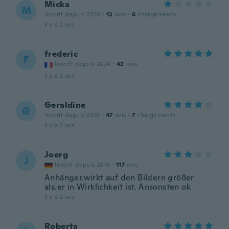
Micka
M
Inscrit depuis 2020
·
12
avis
·
6
chargements
il y a 2 ans
frederic
F
Inscrit depuis 2024
·
42
avis
il y a 2 ans
Geraldine
G
Inscrit depuis 2016
·
47
avis
·
7
chargements
il y a 2 ans
Joerg
J
Inscrit depuis 2016
·
117
avis
Anhänger.wirkt auf den Bildern größer
als.er in Wirklichkeit ist. Ansonsten ok
il y a 2 ans
Roberta