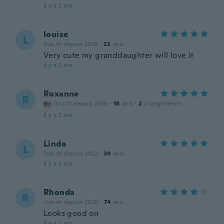
il y a 2 ans
louise
L
Inscrit depuis 2019
·
22
avis
Very cute my granddaughter will love it
il y a 2 ans
Roxanne
R
Inscrit depuis 2016
·
18
avis
·
2
chargements
il y a 2 ans
Linda
L
Inscrit depuis 2022
·
39
avis
il y a 2 ans
Rhonda
R
Inscrit depuis 2020
·
74
avis
Looks good on
il y a 2 ans