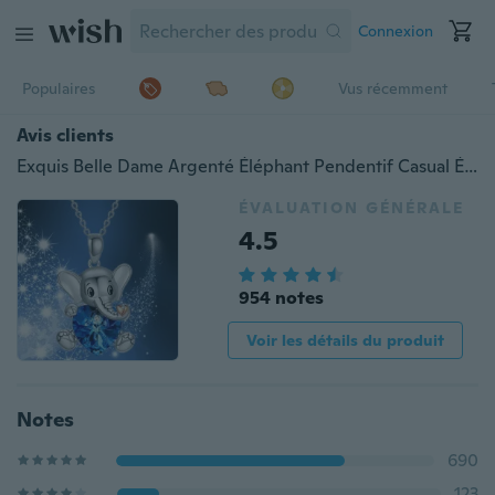
Connexion
Populaires
Vus récemment
Avis clients
Exquis Belle Dame Argenté Éléphant Pendentif Casual Élégant Amour Bleu Cristal Collier Classique Dame Bijoux Accessoires Banquet Anniversaire Cadeau Saint Valentin Thanksgiving Cadeau De Noël
ÉVALUATION GÉNÉRALE
4.5
954 notes
Voir les détails du produit
Notes
690
123