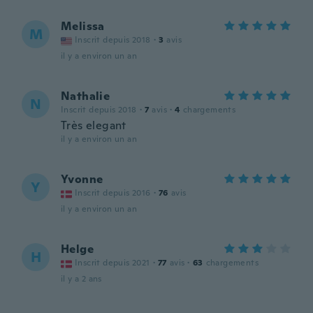
Melissa
M
Inscrit depuis 2018
·
3
avis
il y a environ un an
Nathalie
N
Inscrit depuis 2018
·
7
avis
·
4
chargements
Très elegant
il y a environ un an
Yvonne
Y
Inscrit depuis 2016
·
76
avis
il y a environ un an
Helge
H
Inscrit depuis 2021
·
77
avis
·
63
chargements
il y a 2 ans