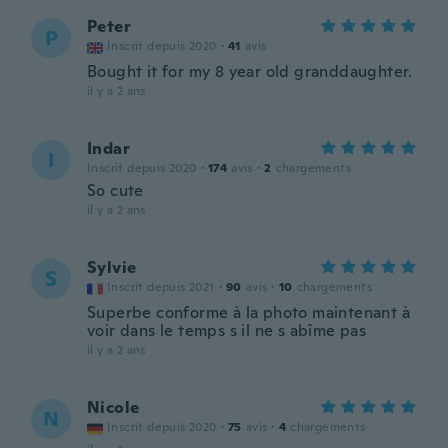
Peter
P
Inscrit depuis 2020
·
41
avis
Bought it for my 8 year old granddaughter.
il y a 2 ans
Indar
I
Inscrit depuis 2020
·
174
avis
·
2
chargements
So cute
il y a 2 ans
Sylvie
S
Inscrit depuis 2021
·
90
avis
·
10
chargements
Superbe conforme à la photo maintenant à
voir dans le temps s il ne s abîme pas
il y a 2 ans
Nicole
N
Inscrit depuis 2020
·
75
avis
·
4
chargements