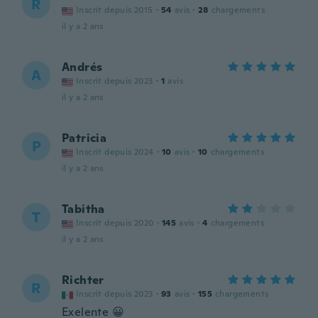
R
Inscrit depuis 2015
·
54
avis
·
28
chargements
il y a 2 ans
Andrés
A
Inscrit depuis 2023
·
1
avis
il y a 2 ans
Patricia
P
Inscrit depuis 2024
·
10
avis
·
10
chargements
il y a 2 ans
Tabitha
T
Inscrit depuis 2020
·
145
avis
·
4
chargements
il y a 2 ans
Richter
R
Inscrit depuis 2023
·
93
avis
·
155
chargements
Exelente 😀