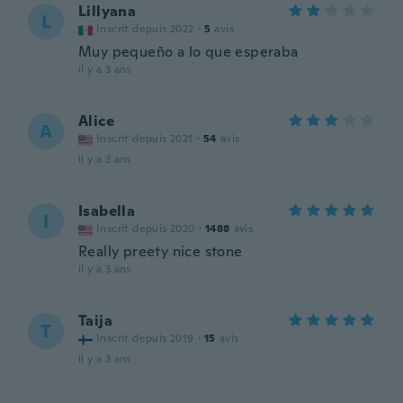
Lillyana
L
Inscrit depuis 2022
·
5
avis
Muy pequeño a lo que esperaba
il y a 3 ans
Alice
A
Inscrit depuis 2021
·
54
avis
il y a 3 ans
Isabella
I
Inscrit depuis 2020
·
1488
avis
Really preety nice stone
il y a 3 ans
Taija
T
Inscrit depuis 2019
·
15
avis
il y a 3 ans