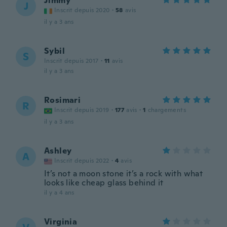
Jimmy
J
Inscrit depuis 2020
·
58
avis
il y a 3 ans
Sybil
S
Inscrit depuis 2017
·
11
avis
il y a 3 ans
Rosimari
R
Inscrit depuis 2019
·
177
avis
·
1
chargements
il y a 3 ans
Ashley
A
Inscrit depuis 2022
·
4
avis
It’s not a moon stone it’s a rock with what
looks like cheap glass behind it
il y a 4 ans
Virginia