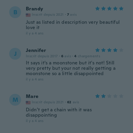
Brandy
B
Inscrit depuis 2021
·
7
avis
Just as listed in description very beautiful
love it
il y a 4 ans
Jennifer
J
Inscrit depuis 2017
·
6
avis
·
4
chargements
It says it's a moonstone but it's not! Still
very pretty but your not really getting a
moonstone so a little disappointed
il y a 4 ans
Mare
M
Inscrit depuis 2021
·
62
avis
Didn’t get a chain with it was
disappointing
il y a 4 ans