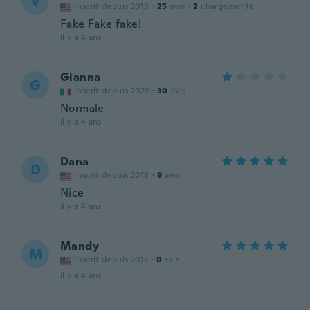
V
Inscrit depuis 2018
·
25
avis
·
2
chargements
Fake Fake fake!
il y a 4 ans
Gianna
G
Inscrit depuis 2022
·
30
avis
Normale
il y a 4 ans
Dana
D
Inscrit depuis 2018
·
9
avis
Nice
il y a 4 ans
Mandy
M
Inscrit depuis 2017
·
8
avis
il y a 4 ans