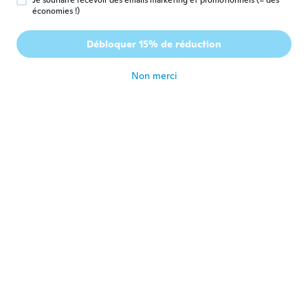
Je souhaite recevoir des emails marketing et promotionnels (= des
Danya
D
économies !)
Inscrit depuis 2019
·
27
avis
Item was described as I recieved,
Débloquer 15% de réduction
beautiful, thank you.
il y a 4 ans
Non merci
luisa
L
Inscrit depuis 2019
·
260
avis
·
259
chargements
Muy lindo y es tal como figura en la foto.
il y a 4 ans
Kelsea
K
Inscrit depuis 2020
·
7
avis
il y a 4 ans
Manuela
M
Inscrit depuis 2017
·
156
avis
·
135
chargements
Schöne zierliche halskette,mag ich sehr
il y a 4 ans