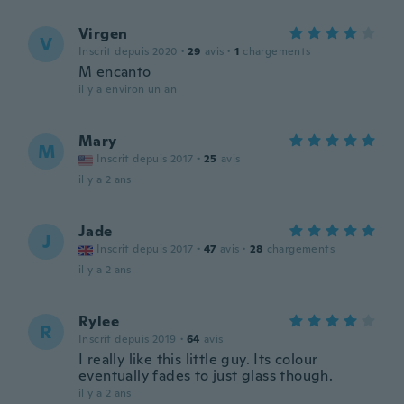
Virgen
V
Inscrit depuis 2020
·
29
avis
·
1
chargements
M encanto
il y a environ un an
Mary
M
Inscrit depuis 2017
·
25
avis
il y a 2 ans
Jade
J
Inscrit depuis 2017
·
47
avis
·
28
chargements
il y a 2 ans
Rylee
R
Inscrit depuis 2019
·
64
avis
I really like this little guy. Its colour
eventually fades to just glass though.
il y a 2 ans