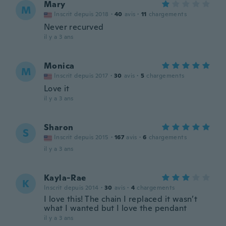
Mary
M
Inscrit depuis 2018
·
40
avis
·
11
chargements
Never recurved
il y a 3 ans
Monica
M
Inscrit depuis 2017
·
30
avis
·
5
chargements
Love it
il y a 3 ans
Sharon
S
Inscrit depuis 2015
·
167
avis
·
6
chargements
il y a 3 ans
Kayla-Rae
K
Inscrit depuis 2014
·
30
avis
·
4
chargements
I love this! The chain I replaced it wasn’t
what I wanted but I love the pendant
il y a 3 ans