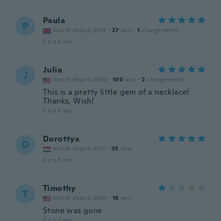
Paula
P
Inscrit depuis 2018
·
27
avis
·
1
chargements
il y a 3 ans
Julia
J
Inscrit depuis 2020
·
100
avis
·
2
chargements
This is a pretty little gem of a necklace!
Thanks, Wish!
il y a 3 ans
Dorottya
D
Inscrit depuis 2017
·
35
avis
il y a 3 ans
Timothy
T
Inscrit depuis 2020
·
18
avis
Stone was gone
il y a 3 ans