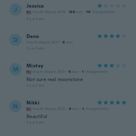
Jessica
J
Inscrit depuis 2019
·
128
avis
·
10
chargements
il y a 3 ans
Dana
D
Inscrit depuis 2017
·
6
avis
il y a 3 ans
Mistey
M
Inscrit depuis 2021
·
6
avis
·
1
chargements
Not sure real moonstone
il y a 3 ans
Nikki
N
Inscrit depuis 2022
·
8
avis
·
1
chargements
Beautiful
il y a 3 ans