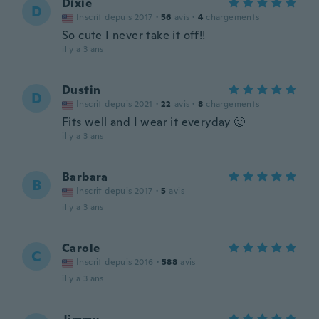
Dixie
D
Inscrit depuis 2017
·
56
avis
·
4
chargements
So cute I never take it off!!
il y a 3 ans
Dustin
D
Inscrit depuis 2021
·
22
avis
·
8
chargements
Fits well and I wear it everyday 🙂
il y a 3 ans
Barbara
B
Inscrit depuis 2017
·
5
avis
il y a 3 ans
Carole
C
Inscrit depuis 2016
·
588
avis
il y a 3 ans