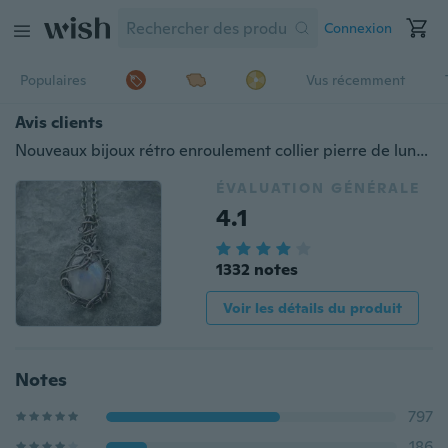
Connexion
Populaires
Vus récemment
Avis clients
Nouveaux bijoux rétro enroulement collier pierre de lune bijoux de mode unisexe
ÉVALUATION GÉNÉRALE
4.1
1332 notes
Voir les détails du produit
Notes
797
186