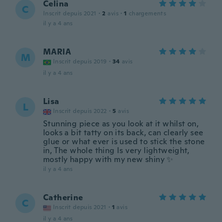
Celina
C
Inscrit depuis 2021
·
2
avis
·
1
chargements
il y a 4 ans
MARIA
M
Inscrit depuis 2019
·
34
avis
il y a 4 ans
Lisa
L
Inscrit depuis 2022
·
5
avis
Stunning piece as you look at it whilst on,
looks a bit tatty on its back, can clearly see
glue or what ever is used to stick the stone
in, The whole thing Is very lightweight,
mostly happy with my new shiny ✨️
il y a 4 ans
Catherine
C
Inscrit depuis 2021
·
1
avis
il y a 4 ans