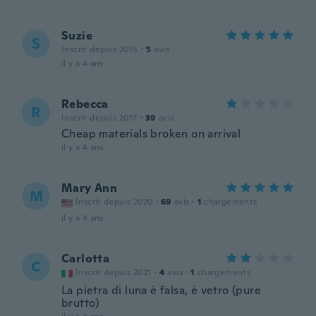
Suzie
S
Inscrit depuis 2015
·
5
avis
il y a 4 ans
Rebecca
R
Inscrit depuis 2017
·
39
avis
Cheap materials broken on arrival
il y a 4 ans
Mary Ann
M
Inscrit depuis 2020
·
69
avis
·
1
chargements
il y a 4 ans
Carlotta
C
Inscrit depuis 2021
·
4
avis
·
1
chargements
La pietra di luna è falsa, è vetro (pure
brutto)