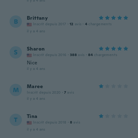
il y a 4 ans
Brittany
B
Inscrit depuis 2017
·
12
avis
·
4
chargements
il y a 4 ans
Sharon
S
Inscrit depuis 2016
·
388
avis
·
84
chargements
Nice
il y a 4 ans
Maree
M
Inscrit depuis 2020
·
7
avis
il y a 4 ans
Tina
T
Inscrit depuis 2018
·
8
avis
il y a 4 ans