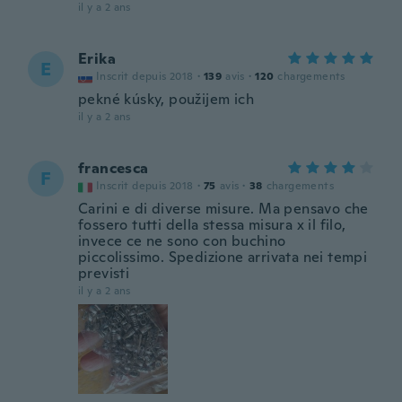
il y a 2 ans
Erika
E
Inscrit depuis 2018
·
139
avis
·
120
chargements
pekné kúsky, použijem ich
il y a 2 ans
francesca
F
Inscrit depuis 2018
·
75
avis
·
38
chargements
Carini e di diverse misure. Ma pensavo che
fossero tutti della stessa misura x il filo,
invece ce ne sono con buchino
piccolissimo. Spedizione arrivata nei tempi
previsti
il y a 2 ans