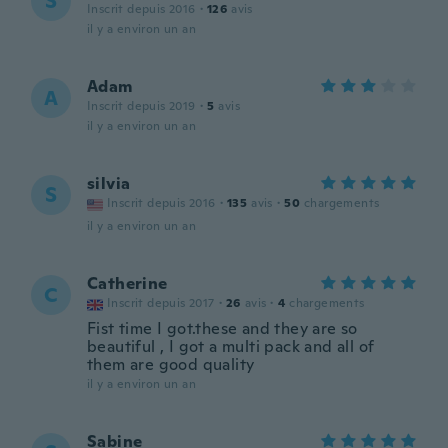
S
Inscrit depuis 2016
·
126
avis
il y a environ un an
Adam
A
Inscrit depuis 2019
·
5
avis
il y a environ un an
silvia
S
Inscrit depuis 2016
·
135
avis
·
50
chargements
il y a environ un an
Catherine
C
Inscrit depuis 2017
·
26
avis
·
4
chargements
Fist time I got.these and they are so
beautiful , I got a multi pack and all of
them are good quality
il y a environ un an
Sabine