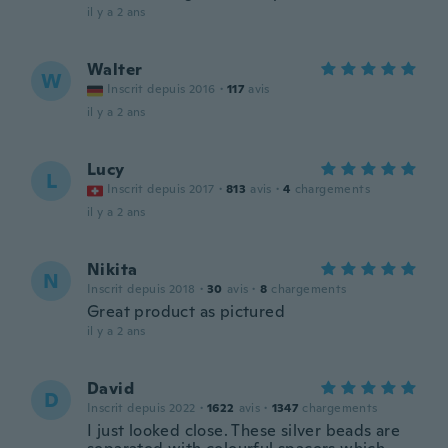
il y a 2 ans
Walter
W
Inscrit depuis 2016
·
117
avis
il y a 2 ans
Lucy
L
Inscrit depuis 2017
·
813
avis
·
4
chargements
il y a 2 ans
Nikita
N
Inscrit depuis 2018
·
30
avis
·
8
chargements
Great product as pictured
il y a 2 ans
David
D
Inscrit depuis 2022
·
1622
avis
·
1347
chargements
I just looked close. These silver beads are