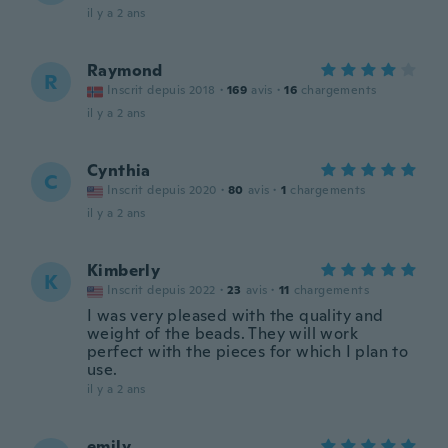
il y a 2 ans
Raymond
R
Inscrit depuis 2018
·
169
avis
·
16
chargements
il y a 2 ans
Cynthia
C
Inscrit depuis 2020
·
80
avis
·
1
chargements
il y a 2 ans
Kimberly
K
Inscrit depuis 2022
·
23
avis
·
11
chargements
I was very pleased with the quality and
weight of the beads. They will work
perfect with the pieces for which I plan to
use.
il y a 2 ans
emily