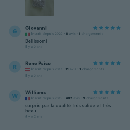
Giovanni
G
Inscrit depuis 2022
·
8
avis
·
1
chargements
Bellissomi
il y a 2 ans
Rene Psico
R
Inscrit depuis 2017
·
11
avis
·
1
chargements
il y a 2 ans
Williams
W
Inscrit depuis 2015
·
482
avis
·
9
chargements
surprie par la qualité très solide et très
beau
il y a 2 ans