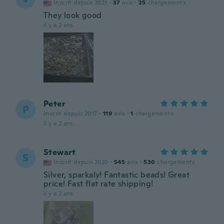
Inscrit depuis 2021
·
37
avis
·
25
chargements
They look good
il y a 2 ans
Peter
P
Inscrit depuis 2017
·
119
avis
·
1
chargements
il y a 2 ans
Stewart
S
Inscrit depuis 2020
·
545
avis
·
530
chargements
Silver, sparkaly! Fantastic beads! Great
price! Fast flat rate shipping!
il y a 2 ans