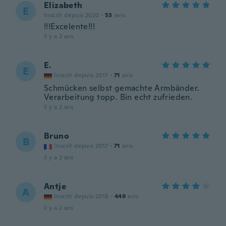
Elizabeth
E
Inscrit depuis 2020
·
53
avis
!!!Excelente!!!
il y a 2 ans
E.
E
Inscrit depuis 2017
·
71
avis
Schmücken selbst gemachte Armbänder.
Verarbeitung topp. Bin echt zufrieden.
il y a 2 ans
Bruno
B
Inscrit depuis 2017
·
71
avis
il y a 2 ans
Antje
A
Inscrit depuis 2018
·
449
avis
il y a 2 ans