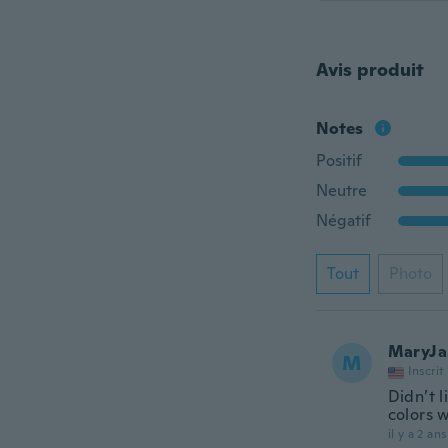
Avis produit
Notes
Positif
Neutre
Négatif
Tout
Photo
MaryJa
M
Inscrit
Didn’t l
colors 
il y a 2 ans