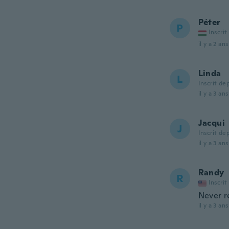
Péter
P
Inscrit
il y a 2 ans
Linda
L
Inscrit de
il y a 3 ans
Jacqui
J
Inscrit de
il y a 3 ans
Randy
R
Inscrit
Never re
il y a 3 ans