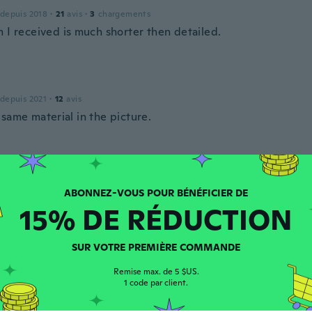
 depuis 2018
·
21
avis
·
3
chargements
 I received is much shorter then detailed.
 depuis 2021
·
12
avis
same material in the picture.
puis 2017
·
24
avis
hart could be altered to fit the NZ bigger woman. Light and
15% DE RÉDUCTION
SUR VOTRE PREMIÈRE COMMANDE
puis 2015
·
46
avis
Remise max. de 5 $US.
o una especie de camiseta, nada largo como esperaba
1 code par client.