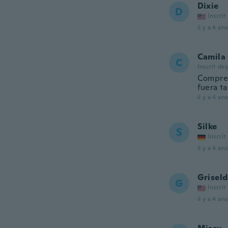
Dixie
D
Inscrit
il y a 4 ans
Camila
C
Inscrit de
Compre 
fuera ta
il y a 4 ans
Silke
S
Inscrit
il y a 4 ans
Grisel
G
Inscrit
il y a 4 ans