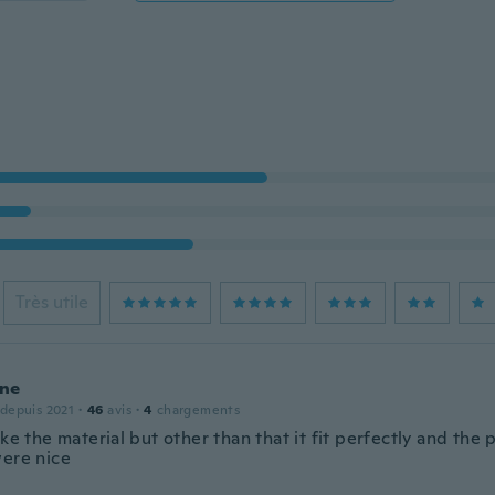
Très utile
ne
 depuis 2021
·
46
avis
·
4
chargements
ike the material but other than that it fit perfectly and the
were nice