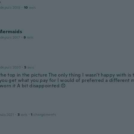
a
 depuis 2018
·
10
avis
Mermaids
 depuis 2017
·
9
avis
 depuis 2020
·
5
avis
the top in the picture The only thing I wasn't happy with is 
 you get what you pay for I would of preferred a different 
 worn it A bit disappointed 😞
puis 2021
·
3
avis
·
1
chargements