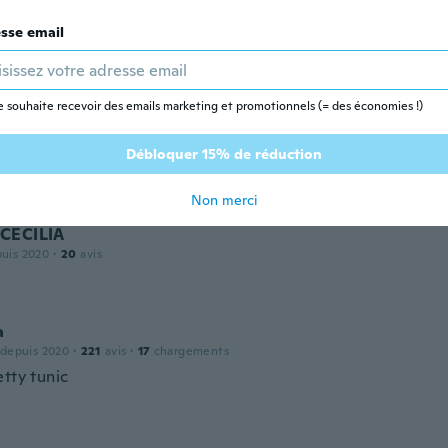
sse email
 depuis 2019
·
2
avis
e souhaite recevoir des emails marketing et promotionnels (= des économies !)
n
Débloquer 15% de réduction
 depuis 2020
·
14
avis
Non merci
CECILIA
puis 2020
·
20
avis
a
 depuis 2020
·
221
avis
·
17
chargements
etty tunic