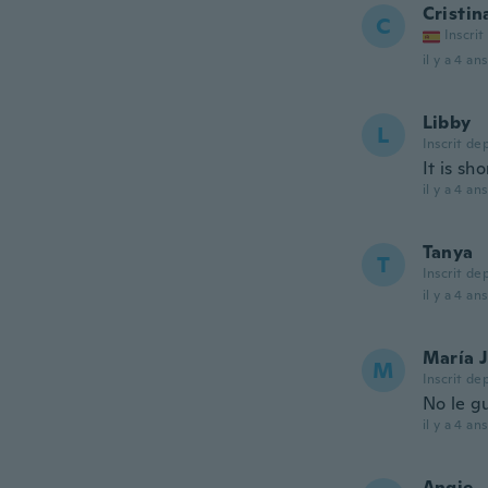
Cristin
C
Inscrit
il y a 4 ans
Libby
L
Inscrit de
It is sh
il y a 4 ans
Tanya
T
Inscrit de
il y a 4 ans
María 
M
Inscrit de
No le g
il y a 4 ans
Angie