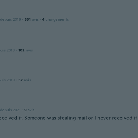
 depuis 2016
·
331
avis
·
4
chargements
puis 2018
·
102
avis
puis 2019
·
32
avis
 depuis 2021
·
9
avis
ceived it. Someone was stealing mail or I never received it