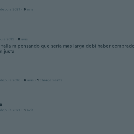
 depuis 2021
·
9
avis
puis 2019
·
8
avis
talla m pensando que seria mas larga debi haber comprado
n justa
 depuis 2016
·
6
avis
·
1
chargements
da
 depuis 2021
·
3
avis