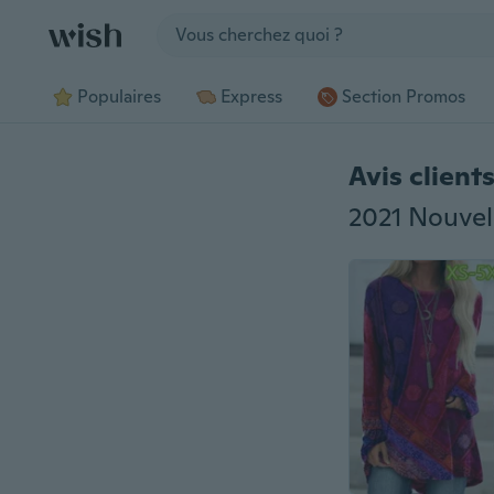
Jump to section
Populaires
Express
Section Promos
Avis client