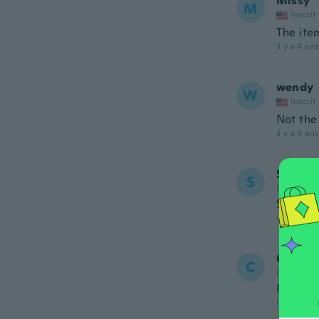
Missy
M
Inscrit
The item
il y a 4 ans
wendy
W
Inscrit
Not the 
il y a 4 ans
Shirley
S
Inscrit de
Sizing c
il y a 4 ans
Carla
C
Inscrit de
Me lleg
il y a 4 ans