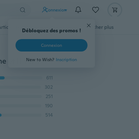
Connexion
Articles pour animaux domestiques
Afficher plus
Débloquez des promos !
Connexion
2021 Nouvelle Mode Vêtements Pour Femmes Automne et Hiver Femmes Vintage Imprimé À Manches Longues Col Rond T-shirt Décontracté Lâche Plus La Taille À Manches Longues Top
New to Wish?
Inscription
611
302
251
190
514