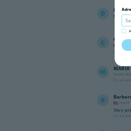
Adre
Debra
D
Inscrit
il y a 4 ans
J
Carme
C
Inscrit
il y a 4 ans
MARIA 
M
Inscrit de
il y a 4 ans
Barbar
B
Inscrit
Very pr
il y a 4 ans