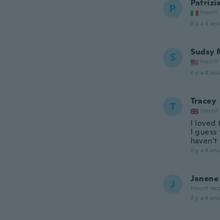
Patrizi
P
Inscrit
il y a 4 ans
Sudsy 
S
Inscrit
il y a 4 ans
Tracey
T
Inscrit
I loved 
I guess
haven't
il y a 4 ans
Janene
J
Inscrit de
il y a 4 ans