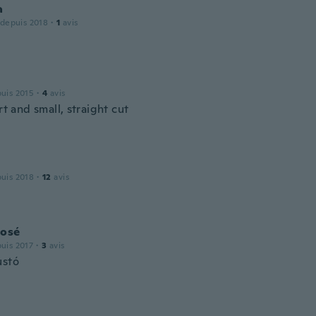
a
 depuis 2018
·
1
avis
puis 2015
·
4
avis
ort and small, straight cut
puis 2018
·
12
avis
José
puis 2017
·
3
avis
ustó