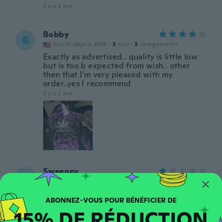
il y a 2 ans
Bobby
B
Inscrit depuis 2018
·
3
avis
·
3
chargements
Exactly as advertised.. quality is little low
but is too b expected from wish.. other
then that I'm very pleased with my
order..yes I recommend
il y a 2 ans
Sweeney
S
Inscrit depuis 2020
·
11
avis
The sweatpants fit really good but the
hoodie is three times my size
15% DE RÉDUCTION
il y a 2 ans