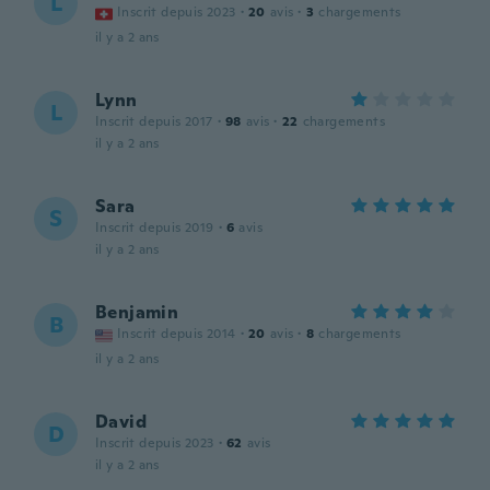
L
Inscrit depuis 2023
·
20
avis
·
3
chargements
il y a 2 ans
Lynn
L
Inscrit depuis 2017
·
98
avis
·
22
chargements
il y a 2 ans
Sara
S
Inscrit depuis 2019
·
6
avis
il y a 2 ans
Benjamin
B
Inscrit depuis 2014
·
20
avis
·
8
chargements
il y a 2 ans
David
D
Inscrit depuis 2023
·
62
avis
il y a 2 ans