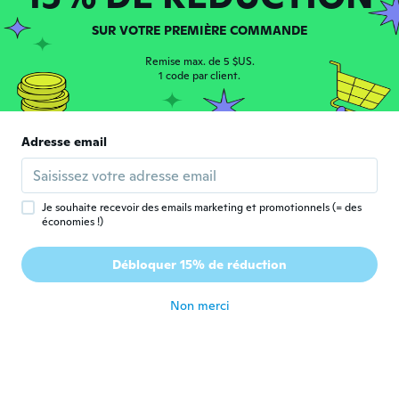
SUR VOTRE PREMIÈRE COMMANDE
Christina
C
Inscrit depuis 2023
·
77
avis
·
2
chargements
Remise max. de 5 $US.
Its just like picture
1 code par client.
il y a 2 ans
Catherine
Adresse email
C
Inscrit depuis 2020
·
26
avis
·
2
chargements
il y a 2 ans
Je souhaite recevoir des emails marketing et promotionnels (= des
économies !)
Karst
K
Inscrit depuis 2018
·
173
avis
·
38
chargements
Débloquer 15% de réduction
great suit!!
il y a 2 ans
Non merci
Dawn
D
Inscrit depuis 2023
·
15
avis
il y a 2 ans