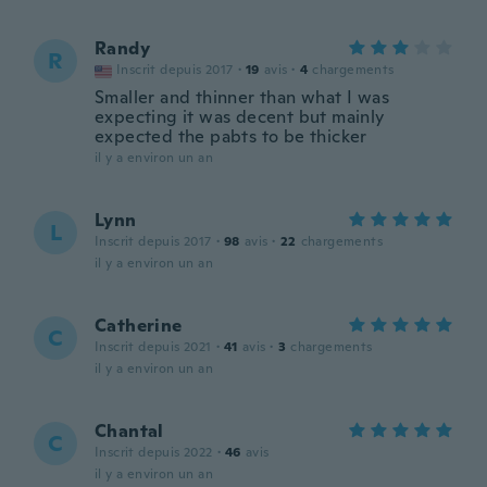
Randy
R
Inscrit depuis 2017
·
19
avis
·
4
chargements
Smaller and thinner than what I was
expecting it was decent but mainly
expected the pabts to be thicker
il y a environ un an
Lynn
L
Inscrit depuis 2017
·
98
avis
·
22
chargements
il y a environ un an
Catherine
C
Inscrit depuis 2021
·
41
avis
·
3
chargements
il y a environ un an
Chantal
C
Inscrit depuis 2022
·
46
avis
il y a environ un an