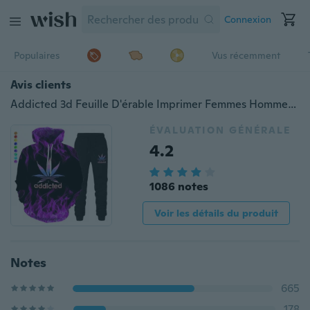
Connexion
Populaires
Vus récemment
Avis clients
Addicted 3d Feuille D'érable Imprimer Femmes Hommes 3D Flamme Impression Survêtement À Capuche/Sweats + Joggers Pantalon Costume
ÉVALUATION GÉNÉRALE
4.2
1086 notes
Voir les détails du produit
Notes
665
178