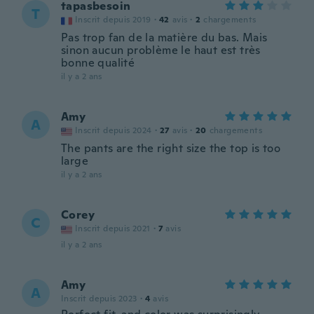
tapasbesoin
T
Inscrit depuis 2019
·
42
avis
·
2
chargements
Pas trop fan de la matière du bas. Mais
sinon aucun problème le haut est très
bonne qualité
il y a 2 ans
Amy
A
Inscrit depuis 2024
·
27
avis
·
20
chargements
The pants are the right size the top is too
large
il y a 2 ans
Corey
C
Inscrit depuis 2021
·
7
avis
il y a 2 ans
Amy
A
Inscrit depuis 2023
·
4
avis