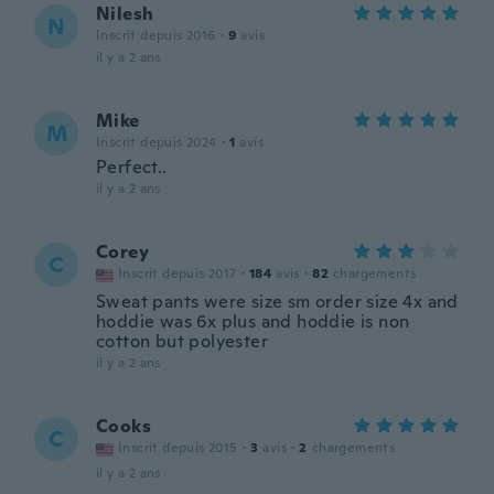
Nilesh
N
Inscrit depuis 2016
·
9
avis
il y a 2 ans
Mike
M
Inscrit depuis 2024
·
1
avis
Perfect..
il y a 2 ans
Corey
C
Inscrit depuis 2017
·
184
avis
·
82
chargements
Sweat pants were size sm order size 4x and
hoddie was 6x plus and hoddie is non
cotton but polyester
il y a 2 ans
Cooks
C
Inscrit depuis 2015
·
3
avis
·
2
chargements
il y a 2 ans