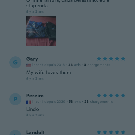
Ottima fattura, calza benissimo, ed è
stupenda
il y a 2 ans
Gary
G
Inscrit depuis 2018
·
38
avis
·
3
chargements
My wife loves them
il y a 2 ans
Pereira
P
Inscrit depuis 2020
·
53
avis
·
28
chargements
Lindo
il y a 2 ans
Landolt