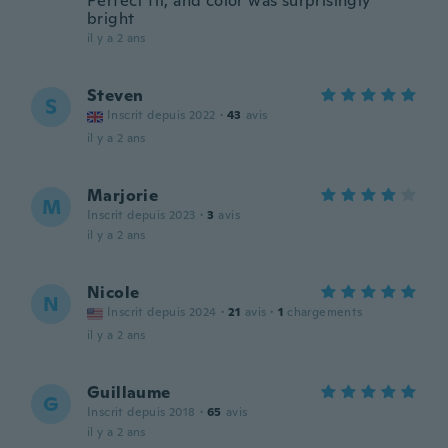
Perfect fit, and color was surprisingly
bright
il y a 2 ans
Steven
S
Inscrit depuis 2022
·
43
avis
il y a 2 ans
Marjorie
M
Inscrit depuis 2023
·
3
avis
il y a 2 ans
Nicole
N
Inscrit depuis 2024
·
21
avis
·
1
chargements
il y a 2 ans
Guillaume
G
Inscrit depuis 2018
·
65
avis
il y a 2 ans