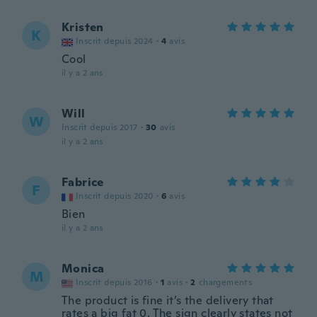
Kristen
K
Inscrit depuis 2024
·
4
avis
Cool
il y a 2 ans
Will
W
Inscrit depuis 2017
·
30
avis
il y a 2 ans
Fabrice
F
Inscrit depuis 2020
·
6
avis
Bien
il y a 2 ans
Monica
M
Inscrit depuis 2016
·
1
avis
·
2
chargements
The product is fine it’s the delivery that
rates a big fat 0. The sign clearly states not