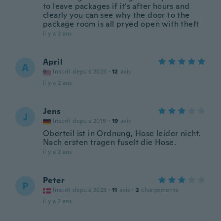
to leave packages if it’s after hours and
clearly you can see why the door to the
package room is all pryed open with theft
il y a 2 ans
April
A
Inscrit depuis 2023
·
12
avis
il y a 2 ans
Jens
J
Inscrit depuis 2019
·
19
avis
Oberteil ist in Ordnung, Hose leider nicht.
Nach ersten tragen fuselt die Hose.
il y a 2 ans
Peter
P
Inscrit depuis 2023
·
11
avis
·
2
chargements
il y a 2 ans