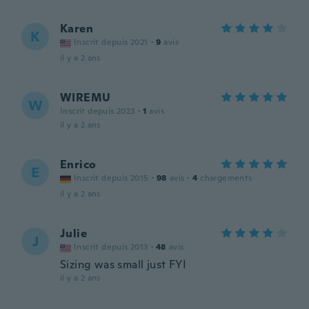
Karen
K
Inscrit depuis 2021
·
9
avis
il y a 2 ans
WIREMU
W
Inscrit depuis 2023
·
1
avis
il y a 2 ans
Enrico
E
Inscrit depuis 2015
·
98
avis
·
4
chargements
il y a 2 ans
Julie
J
Inscrit depuis 2013
·
48
avis
Sizing was small just FYI
il y a 2 ans