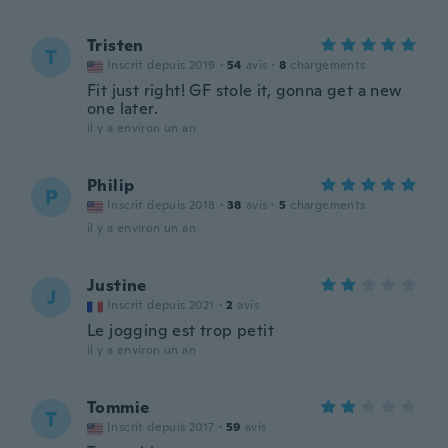
Tristen
T
Inscrit depuis 2019
·
54
avis
·
8
chargements
Fit just right! GF stole it, gonna get a new
one later.
il y a environ un an
Philip
P
Inscrit depuis 2018
·
38
avis
·
5
chargements
il y a environ un an
Justine
J
Inscrit depuis 2021
·
2
avis
Le jogging est trop petit
il y a environ un an
Tommie
T
Inscrit depuis 2017
·
59
avis