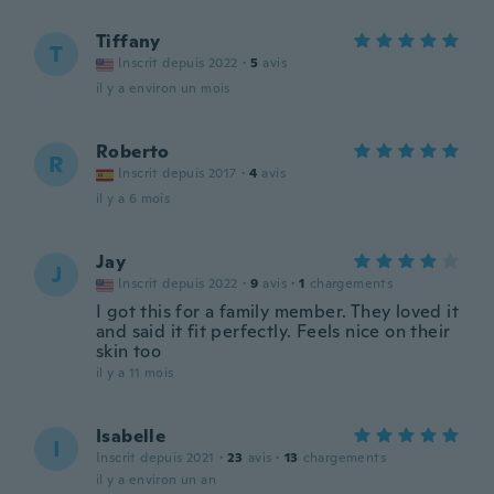
Tiffany
T
Inscrit depuis 2022
·
5
avis
il y a environ un mois
Roberto
R
Inscrit depuis 2017
·
4
avis
il y a 6 mois
Jay
J
Inscrit depuis 2022
·
9
avis
·
1
chargements
I got this for a family member. They loved it
and said it fit perfectly. Feels nice on their
skin too
il y a 11 mois
Isabelle
I
Inscrit depuis 2021
·
23
avis
·
13
chargements
il y a environ un an