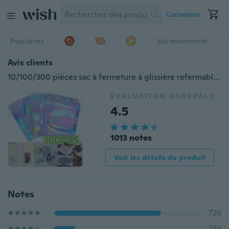
Connexion
Populaires
Vus récemment
Avis clients
10/100/300 pièces sac à fermeture à glissière refermable sacs d'emballage Laser cosmétique pochettes de maquillage holographique sacs de stockage des aliments
ÉVALUATION GÉNÉRALE
4.5
1013 notes
Voir les détails du produit
Notes
729
139