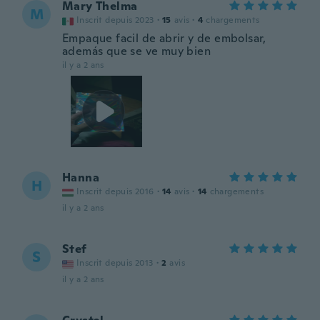
Mary Thelma
M
Inscrit depuis 2023
·
15
avis
·
4
chargements
Empaque facil de abrir y de embolsar,
además que se ve muy bien
il y a 2 ans
Hanna
H
Inscrit depuis 2016
·
14
avis
·
14
chargements
il y a 2 ans
Stef
S
Inscrit depuis 2013
·
2
avis
il y a 2 ans