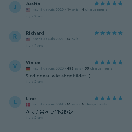
Justin
J
Inscrit depuis 2020
·
14
avis
·
4
chargements
il y a 2 ans
Richard
R
Inscrit depuis 2023
·
13
avis
il y a 2 ans
Vivien
V
Inscrit depuis 2020
·
453
avis
·
63
chargements
Sind genau wie abgebildet :)
il y a 2 ans
Line
L
Inscrit depuis 2014
·
16
avis
·
4
chargements
🤌🏻🤌🏻🤌🏻🙌🏻🙌🏻
il y a 2 ans