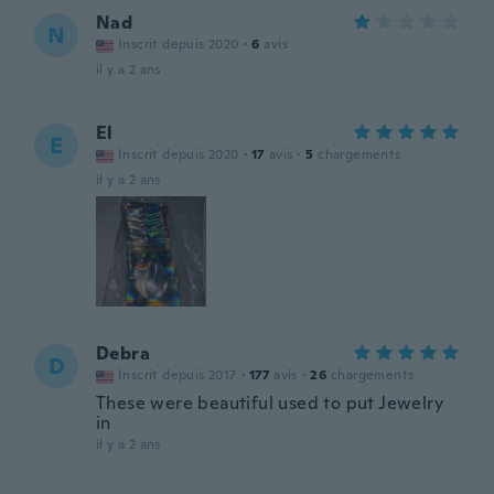
Nad
N
Inscrit depuis 2020
·
6
avis
il y a 2 ans
El
E
Inscrit depuis 2020
·
17
avis
·
5
chargements
il y a 2 ans
Debra
D
Inscrit depuis 2017
·
177
avis
·
26
chargements
These were beautiful used to put Jewelry
in
il y a 2 ans