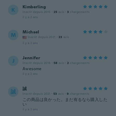
Kimberling
K
Inscrit depuis 2015
·
25
avis
·
3
chargements
il y a 2 ans
Michael
M
Inscrit depuis 2021
·
23
avis
il y a 2 ans
Jennifer
J
Inscrit depuis 2018
·
58
avis
·
2
chargements
Awesome
il y a 2 ans
誠
誠
Inscrit depuis 2021
·
53
avis
·
9
chargements
この商品は良かった。まだ有るなら購入した
い
il y a 2 ans