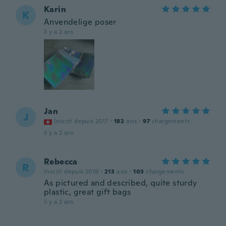
Karin
K
Anvendelige poser
il y a 2 ans
Jan
J
Inscrit depuis 2017
·
182
avis
·
97
chargements
il y a 2 ans
Rebecca
R
Inscrit depuis 2019
·
213
avis
·
103
chargements
As pictured and described, quite sturdy
plastic, great gift bags
il y a 2 ans