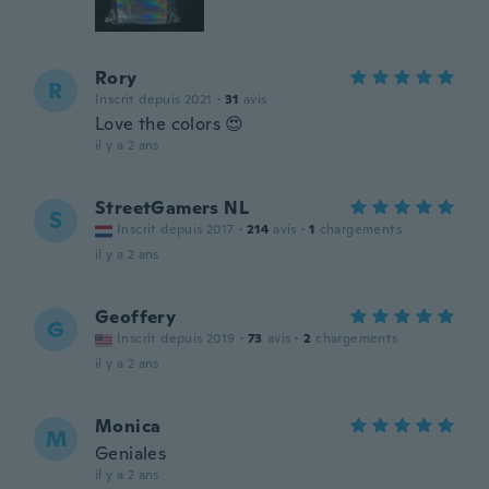
Rory
R
Inscrit depuis 2021
·
31
avis
Love the colors 😍
il y a 2 ans
StreetGamers NL
S
Inscrit depuis 2017
·
214
avis
·
1
chargements
il y a 2 ans
Geoffery
G
Inscrit depuis 2019
·
73
avis
·
2
chargements
il y a 2 ans
Monica
M
Geniales
il y a 2 ans