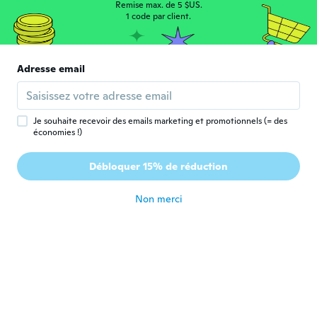
Remise max. de 5 $US.
1 code par client.
Adresse email
Jenny
J
Inscrit depuis 2018
·
66
avis
·
1
chargements
il y a 2 ans
Je souhaite recevoir des emails marketing et promotionnels (= des
économies !)
Walter
W
Débloquer 15% de réduction
Inscrit depuis 2019
·
115
avis
·
1
chargements
il y a 2 ans
Non merci
Karin
K
Inscrit depuis 2020
·
329
avis
·
138
chargements
Snygga och kraftiga.
il y a 2 ans
Cynthia