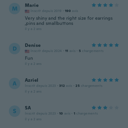
Marie
M
Inscrit depuis 2019
·
190
avis
Very shiny and the right size for earrings
,pins and smallbuttons
il y a 2 ans
Denise
D
Inscrit depuis 2024
·
11
avis
·
5
chargements
Fun
il y a 2 ans
Azriel
A
Inscrit depuis 2023
·
312
avis
·
25
chargements
il y a 2 ans
SA
S
Inscrit depuis 2023
·
10
avis
·
1
chargements
il y a 2 ans