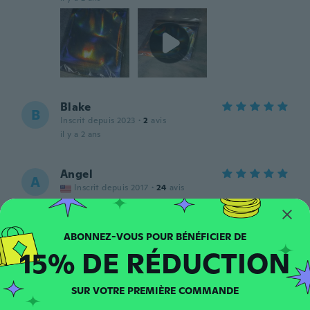
Blake
B
Inscrit depuis 2023
·
2
avis
il y a 2 ans
Angel
A
Inscrit depuis 2017
·
24
avis
il y a 2 ans
Omar
O
15% DE RÉDUCTION
Inscrit depuis 2023
·
28
avis
·
27
chargements
Muy bien producto
il y a 2 ans
SUR VOTRE PREMIÈRE COMMANDE