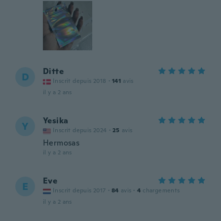
Ditte
D
Inscrit depuis 2018
·
141
avis
il y a 2 ans
Yesika
Y
Inscrit depuis 2024
·
25
avis
Hermosas
il y a 2 ans
Eve
E
Inscrit depuis 2017
·
84
avis
·
4
chargements
il y a 2 ans