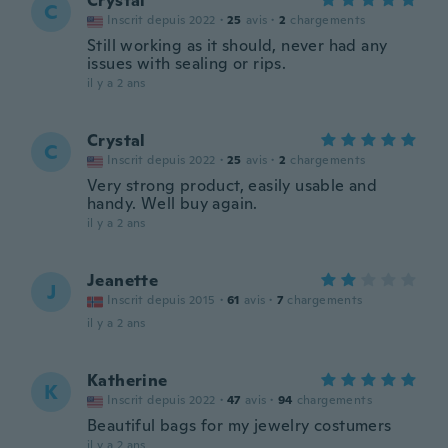
Crystal
C
Inscrit depuis 2022
·
25
avis
·
2
chargements
Still working as it should, never had any
issues with sealing or rips.
il y a 2 ans
Crystal
C
Inscrit depuis 2022
·
25
avis
·
2
chargements
Very strong product, easily usable and
handy. Well buy again.
il y a 2 ans
Jeanette
J
Inscrit depuis 2015
·
61
avis
·
7
chargements
il y a 2 ans
Katherine
K
Inscrit depuis 2022
·
47
avis
·
94
chargements
Beautiful bags for my jewelry costumers
il y a 2 ans