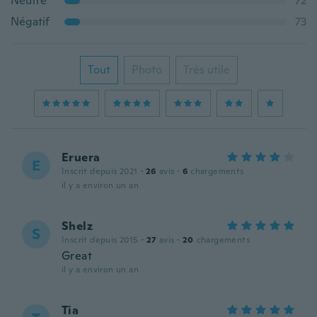
Neutre
72
Négatif
73
Tout
Photo
Très utile
Eruera
E
Inscrit depuis 2021
·
26
avis
·
6
chargements
il y a environ un an
Shelz
S
Inscrit depuis 2015
·
27
avis
·
20
chargements
Great
il y a environ un an
Tia