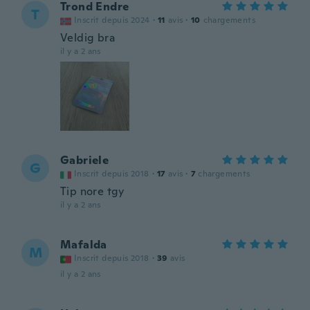
Trond Endre
T
Inscrit depuis 2024
·
11
avis
·
10
chargements
Veldig bra
il y a 2 ans
Gabriele
G
Inscrit depuis 2018
·
17
avis
·
7
chargements
Tip nore tgy
il y a 2 ans
Mafalda
M
Inscrit depuis 2018
·
39
avis
il y a 2 ans