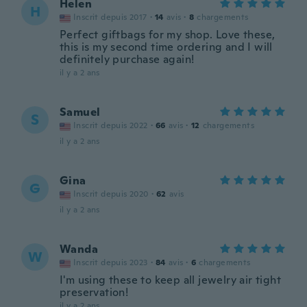
Helen
H
Inscrit depuis 2017
·
14
avis
·
8
chargements
Perfect giftbags for my shop. Love these,
this is my second time ordering and I will
definitely purchase again!
il y a 2 ans
Samuel
S
Inscrit depuis 2022
·
66
avis
·
12
chargements
il y a 2 ans
Gina
G
Inscrit depuis 2020
·
62
avis
il y a 2 ans
Wanda
W
Inscrit depuis 2023
·
84
avis
·
6
chargements
I'm using these to keep all jewelry air tight
preservation!
il y a 2 ans