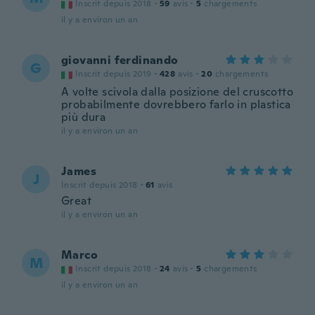
Inscrit depuis 2018
·
59
avis
·
5
chargements
il y a environ un an
giovanni ferdinando
G
Inscrit depuis 2019
·
428
avis
·
20
chargements
A volte scivola dalla posizione del cruscotto
probabilmente dovrebbero farlo in plastica
più dura
il y a environ un an
James
J
Inscrit depuis 2018
·
61
avis
Great
il y a environ un an
Marco
M
Inscrit depuis 2018
·
24
avis
·
5
chargements
il y a environ un an