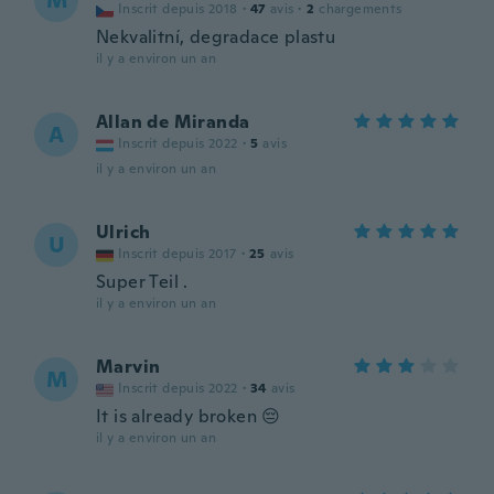
M
Inscrit depuis 2018
·
47
avis
·
2
chargements
Nekvalitní, degradace plastu
il y a environ un an
Allan de Miranda
A
Inscrit depuis 2022
·
5
avis
il y a environ un an
Ulrich
U
Inscrit depuis 2017
·
25
avis
Super Teil .
il y a environ un an
Marvin
M
Inscrit depuis 2022
·
34
avis
It is already broken 😔
il y a environ un an