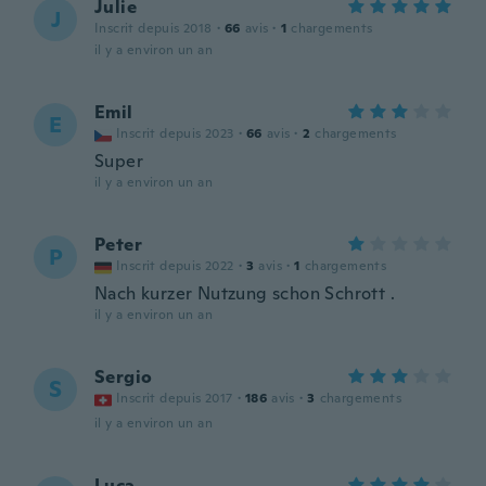
Julie
J
Inscrit depuis 2018
·
66
avis
·
1
chargements
il y a environ un an
Emil
E
Inscrit depuis 2023
·
66
avis
·
2
chargements
Super
il y a environ un an
Peter
P
Inscrit depuis 2022
·
3
avis
·
1
chargements
Nach kurzer Nutzung schon Schrott .
il y a environ un an
Sergio
S
Inscrit depuis 2017
·
186
avis
·
3
chargements
il y a environ un an
Luca