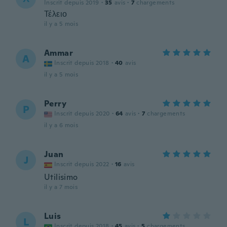
Inscrit depuis 2019
·
35
avis
·
7
chargements
Τέλειο
il y a 5 mois
Ammar
A
Inscrit depuis 2018
·
40
avis
il y a 5 mois
Perry
P
Inscrit depuis 2020
·
64
avis
·
7
chargements
il y a 6 mois
Juan
J
Inscrit depuis 2022
·
16
avis
Utilisimo
il y a 7 mois
Luis
L
Inscrit depuis 2018
·
45
avis
·
5
chargements