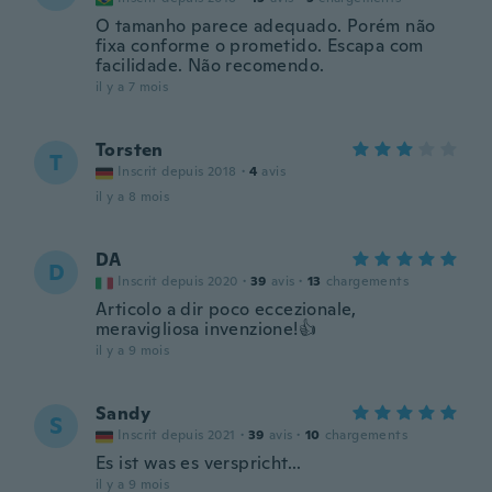
O tamanho parece adequado. Porém não
fixa conforme o prometido. Escapa com
facilidade. Não recomendo.
il y a 7 mois
Torsten
T
Inscrit depuis 2018
·
4
avis
il y a 8 mois
DA
D
Inscrit depuis 2020
·
39
avis
·
13
chargements
Articolo a dir poco eccezionale,
meravigliosa invenzione!👍
il y a 9 mois
Sandy
S
Inscrit depuis 2021
·
39
avis
·
10
chargements
Es ist was es verspricht...
il y a 9 mois