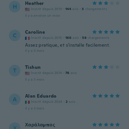
Heather
H
Inscrit depuis 2019
·
144
avis
·
3
chargements
il y a environ un mois
Caroline
C
Inscrit depuis 2015
·
160
avis
·
58
chargements
Assez pratique, et s'installe facilement.
il y a 3 mois
Tishun
T
Inscrit depuis 2014
·
76
avis
il y a 3 mois
Alan Eduardo
A
Inscrit depuis 2024
·
2
avis
il y a 3 mois
Χαράλαμπος
Χ