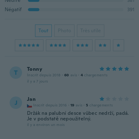
Neutre
381
Négatif
391
Tout
Photo
Très utile
Tonny
T
Inscrit depuis 2018
·
60
avis
·
4
chargements
il y a 7 jours
Jan
J
Inscrit depuis 2016
·
19
avis
·
5
chargements
Držák na palubní desce vůbec nedrží, padá.
Je v podstatě nepoužitelný.
il y a environ un mois