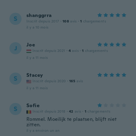
shanggrra
S
Inscrit depuis 2017
·
108
avis
·
1
chargements
il y a 10 mois
Joe
J
Inscrit depuis 2021
·
4
avis
·
1
chargements
il y a 11 mois
Stacey
S
Inscrit depuis 2020
·
165
avis
il y a 11 mois
Sofie
S
Inscrit depuis 2018
·
42
avis
·
1
chargements
Rommel. Moeilijk te plaatsen, blijft niet
zitten.
il y a environ un an