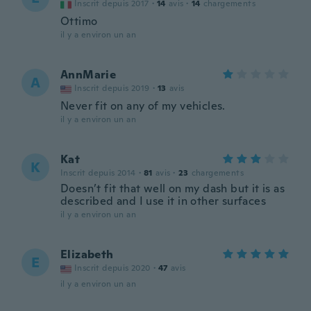
Inscrit depuis 2017
·
14
avis
·
14
chargements
Ottimo
il y a environ un an
AnnMarie
A
Inscrit depuis 2019
·
13
avis
Never fit on any of my vehicles.
il y a environ un an
Kat
K
Inscrit depuis 2014
·
81
avis
·
23
chargements
Doesn’t fit that well on my dash but it is as
described and I use it in other surfaces
il y a environ un an
Elizabeth
E
Inscrit depuis 2020
·
47
avis
il y a environ un an