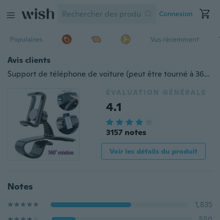
Connexion
Populaires
Vus récemment
Avis clients
Support de téléphone de voiture (peut être tourné à 360°)
ÉVALUATION GÉNÉRALE
4.1
3157 notes
Voir les détails du produit
Notes
1,835
550