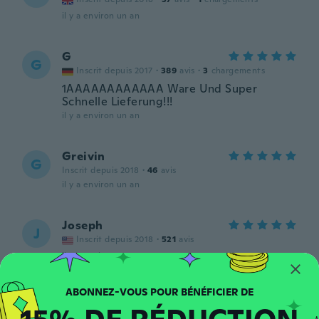
il y a environ un an
G
G
Inscrit depuis 2017
·
389
avis
·
3
chargements
1AAAAAAAAAAAA Ware Und Super
Schnelle Lieferung!!!
il y a environ un an
Greivin
G
Inscrit depuis 2018
·
46
avis
il y a environ un an
Joseph
J
Inscrit depuis 2018
·
521
avis
il y a environ un an
Mo
M
Inscrit depuis 2020
·
191
avis
·
259
chargements