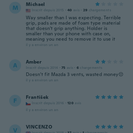
Michael
M
Inscrit depuis 2015
·
40
avis
·
29
chargements
Way smaller than I was expecting. Terrible
grip, pads are made of foam type material
that doesn't grip anything. Holder is
smaller than your phone with case on,
meaning you need to remove it to use it
il y a environ un an
Amber
A
Inscrit depuis 2014
·
75
avis
·
6
chargements
Doesn’t fit Mazda 3 vents, wasted money😔
il y a environ un an
František
F
Inscrit depuis 2016
·
120
avis
il y a environ un an
VINCENZO
V
Inscrit depuis 2018
·
37
avis
·
1
chargements