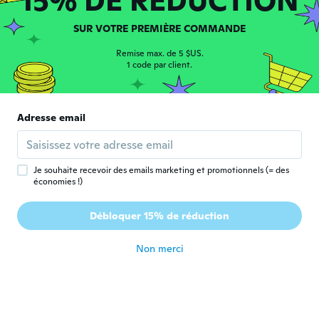
15% DE RÉDUCTION
Not ok
il y a environ un an
SUR VOTRE PREMIÈRE COMMANDE
Remise max. de 5 $US.
1 code par client.
Adresse email
Mizgin Hasan
M
Inscrit depuis 2015
·
42
avis
·
7
chargements
il y a environ un an
Je souhaite recevoir des emails marketing et promotionnels (= des
économies !)
ら
ら
Débloquer 15% de réduction
Inscrit depuis 2022
·
7
avis
il y a environ un an
Non merci
Wyn
W
Inscrit depuis 2022
·
402
avis
·
337
chargements
Looking forward to seeing how’s well it