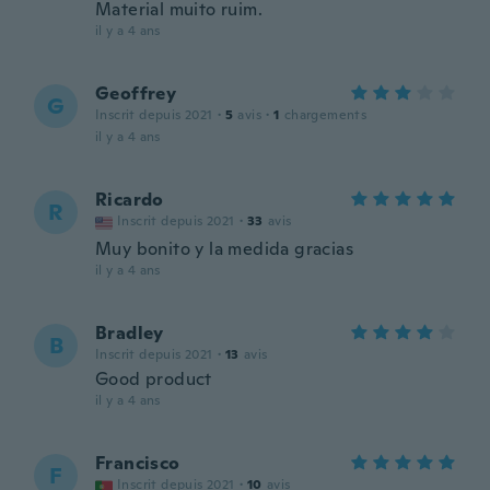
Material muito ruim.
il y a 4 ans
Geoffrey
G
Inscrit depuis 2021
·
5
avis
·
1
chargements
il y a 4 ans
Ricardo
R
Inscrit depuis 2021
·
33
avis
Muy bonito y la medida gracias
il y a 4 ans
Bradley
B
Inscrit depuis 2021
·
13
avis
Good product
il y a 4 ans
Francisco
F
Inscrit depuis 2021
·
10
avis