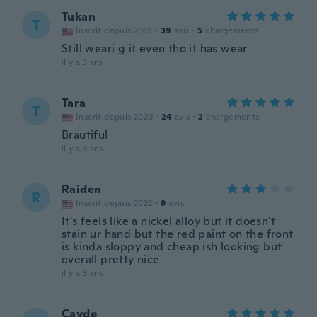
Tukan
T
Inscrit depuis 2019
·
39
avis
·
5
chargements
Still weari g it even tho it has wear
il y a 3 ans
Tara
T
Inscrit depuis 2020
·
24
avis
·
2
chargements
Brautiful
il y a 3 ans
Raiden
R
Inscrit depuis 2022
·
9
avis
It's feels like a nickel alloy but it doesn't
stain ur hand but the red paint on the front
is kinda sloppy and cheap ish looking but
overall pretty nice
il y a 3 ans
Cayde