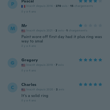
Pascal
P
Inscrit depuis 2016
·
270
avis
·
15
chargements
il y a 4 ans
Mr
M
Inscrit depuis 2021
·
2
avis
·
1
chargements
Paint wore off first day had it plus ring was
way to smal
il y a 4 ans
Gregory
G
Inscrit depuis 2019
·
7
avis
il y a 4 ans
Charles
C
Inscrit depuis 2020
·
2
avis
It's a solid ring
il y a 4 ans