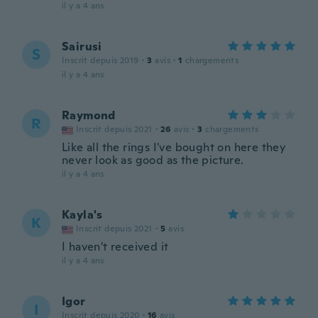
il y a 4 ans
Sairusi
S
Inscrit depuis 2019
·
3
avis
·
1
chargements
il y a 4 ans
Raymond
R
Inscrit depuis 2021
·
26
avis
·
3
chargements
Like all the rings I've bought on here they
never look as good as the picture.
il y a 4 ans
Kayla's
K
Inscrit depuis 2021
·
5
avis
I haven't received it
il y a 4 ans
Igor
I
Inscrit depuis 2020
·
16
avis