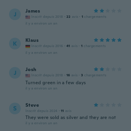
James
J
Inscrit depuis 2018
·
22
avis
·
1
chargements
il y a environ un an
Klaus
K
Inscrit depuis 2016
·
41
avis
·
1
chargements
il y a environ un an
Josh
J
Inscrit depuis 2018
·
16
avis
·
3
chargements
Turned green in a few days
il y a environ un an
Steve
S
Inscrit depuis 2024
·
11
avis
They were sold as silver and they are not
il y a environ un an