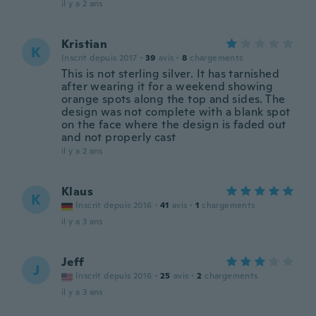
il y a 2 ans
Kristian
K
Inscrit depuis 2017
·
39
avis
·
8
chargements
This is not sterling silver. It has tarnished
after wearing it for a weekend showing
orange spots along the top and sides. The
design was not complete with a blank spot
on the face where the design is faded out
and not properly cast
il y a 2 ans
Klaus
K
Inscrit depuis 2016
·
41
avis
·
1
chargements
il y a 3 ans
Jeff
J
Inscrit depuis 2016
·
25
avis
·
2
chargements
il y a 3 ans