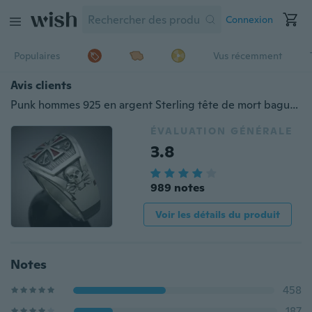
Connexion
Populaires
Vus récemment
Avis clients
Punk hommes 925 en argent Sterling tête de mort bague franc-maçonnerie bague chevalier templier bague croix bague cigare bande Style bijoux taille 7-13
ÉVALUATION GÉNÉRALE
3.8
989 notes
Voir les détails du produit
Notes
458
187