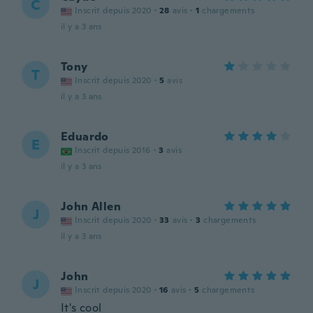
C
Inscrit depuis 2020
·
28
avis
·
1
chargements
il y a 3 ans
Tony
T
Inscrit depuis 2020
·
5
avis
il y a 3 ans
Eduardo
E
Inscrit depuis 2016
·
3
avis
il y a 3 ans
John Allen
J
Inscrit depuis 2020
·
33
avis
·
3
chargements
il y a 3 ans
John
J
Inscrit depuis 2020
·
16
avis
·
5
chargements
It's cool