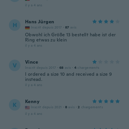
il y a 4 ans
Hans Jürgen
H
Inscrit depuis 2017
·
87
avis
Obwohl ich Größe 13 bestellt habe ist der
Ring etwas zu klein
il y a 4 ans
Vince
V
Inscrit depuis 2017
·
68
avis
·
4
chargements
I ordered a size 10 and received a size 9
instead.
il y a 4 ans
Kenny
K
Inscrit depuis 2021
·
8
avis
·
2
chargements
il y a 4 ans