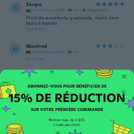
Sérgio
S
Inscrit depuis 2018
·
14
avis
·
4
chargements
Produto excelente qualidade, muito bem
feito e bonito.
il y a 4 ans
Manfred
M
Inscrit depuis 2016
·
13
avis
il y a 4 ans
massimo
M
Inscrit depuis 2018
·
6
avis
Piccolo e con segni di usura evidenti
15% DE RÉDUCTION
il y a 4 ans
SUR VOTRE PREMIÈRE COMMANDE
Vinicius
V
Inscrit depuis 2017
·
11
avis
Remise max. de 5 $US.
1 code par client.
il y a 4 ans