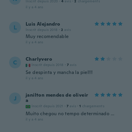
Inscrit depuis 2020
·
4
avis
·
2
chargements
il y a 4 ans
Luis Alejandro
L
Inscrit depuis 2018
·
2
avis
Muy recomendable
il y a 4 ans
Charlyvero
C
Inscrit depuis 2018
·
7
avis
Se despinta y mancha la piel!!!
il y a 4 ans
janilton mendes de oliveir
J
a
Inscrit depuis 2021
·
7
avis
·
1
chargements
Muito chegou no tempo determinado ...
il y a 4 ans