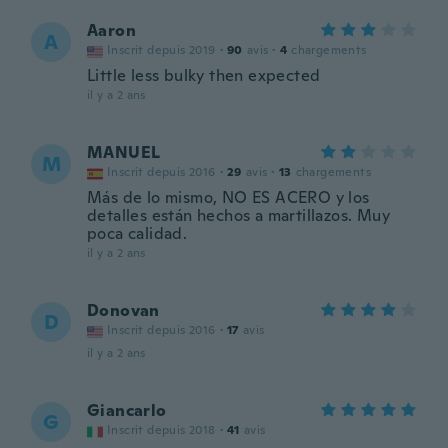
Aaron
A
Inscrit depuis 2019
·
90
avis
·
4
chargements
Little less bulky then expected
il y a 2 ans
MANUEL
M
Inscrit depuis 2016
·
29
avis
·
13
chargements
Más de lo mismo, NO ES ACERO y los
detalles están hechos a martillazos. Muy
poca calidad.
il y a 2 ans
Donovan
D
Inscrit depuis 2016
·
17
avis
il y a 2 ans
Giancarlo
G
Inscrit depuis 2018
·
41
avis