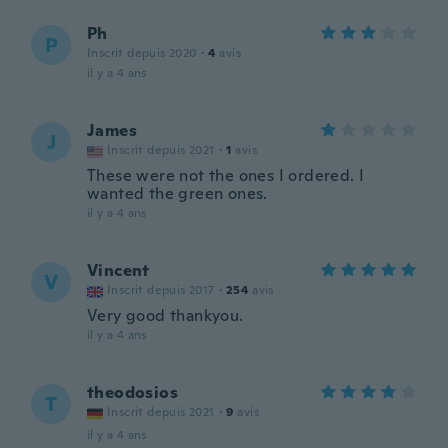
Ph
P
Inscrit depuis 2020
·
4
avis
il y a 4 ans
James
J
Inscrit depuis 2021
·
1
avis
These were not the ones I ordered. I
wanted the green ones.
il y a 4 ans
Vincent
V
Inscrit depuis 2017
·
254
avis
Very good thankyou.
il y a 4 ans
theodosios
T
Inscrit depuis 2021
·
9
avis
il y a 4 ans