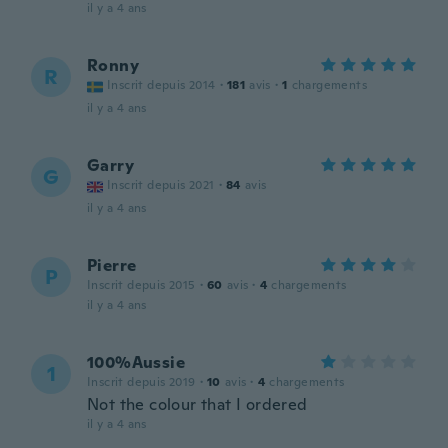
il y a 4 ans
Ronny
R
Inscrit depuis 2014
·
181
avis
·
1
chargements
il y a 4 ans
Garry
G
Inscrit depuis 2021
·
84
avis
il y a 4 ans
Pierre
P
Inscrit depuis 2015
·
60
avis
·
4
chargements
il y a 4 ans
100%Aussie
1
Inscrit depuis 2019
·
10
avis
·
4
chargements
Not the colour that I ordered
il y a 4 ans