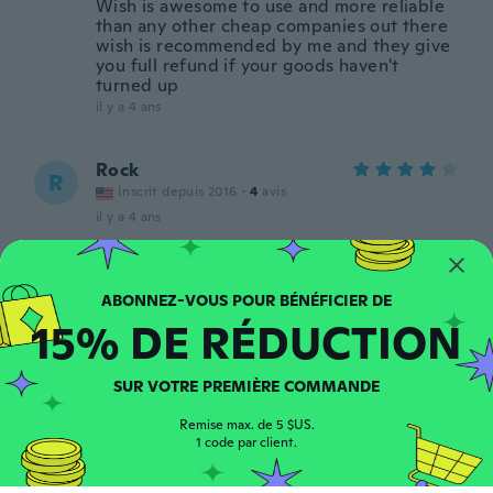
Wish is awesome to use and more reliable
than any other cheap companies out there
wish is recommended by me and they give
you full refund if your goods haven't
turned up
il y a 4 ans
Rock
R
Inscrit depuis 2016
·
4
avis
il y a 4 ans
Marten
M
Inscrit depuis 2019
·
4
avis
15% DE RÉDUCTION
il y a 4 ans
SUR VOTRE PREMIÈRE COMMANDE
Phillip
P
Inscrit depuis 2018
·
510
avis
Remise max. de 5 $US.
il y a 4 ans
1 code par client.