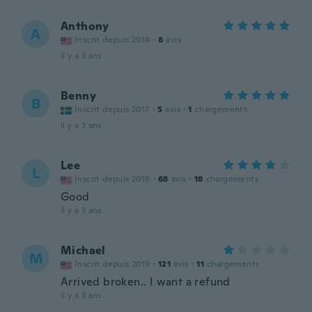
Anthony
A
Inscrit depuis 2014
·
8
avis
il y a 3 ans
Benny
B
Inscrit depuis 2017
·
5
avis
·
1
chargements
il y a 3 ans
Lee
L
Inscrit depuis 2018
·
68
avis
·
18
chargements
Good
il y a 3 ans
Michael
M
Inscrit depuis 2019
·
121
avis
·
11
chargements
Arrived broken.. I want a refund
il y a 3 ans