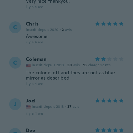
Very nice thankyou.
il y a 4 ans
Chris
C
Inscrit depuis 2020
·
2
avis
Awesome
il y a 4 ans
Coleman
C
Inscrit depuis 2018
·
50
avis
·
13
chargements
The color is off and they are not as blue
mirror as described
il y a 4 ans
Joel
J
Inscrit depuis 2018
·
37
avis
il y a 4 ans
Dee