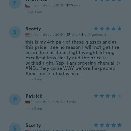
F
Inscrit depuis 2018
·
285
avis
il y a 3 ans
Scotty
S
Inscrit depuis 2019
·
97
avis
·
3
chargements
this is my 4th pair of these glasses and at
this price I see no reason I will not get the
entire line of them. Light weight. Strong.
Excellent lens clarity and the price is
wicked right. Yep, I am ordering them all :)
AND...they came WAY before I expected
them too...so that is nice.
il y a 3 ans
Patrick
P
Inscrit depuis 2015
·
7
avis
il y a 3 ans
Scotty
S