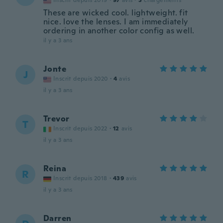
Inscrit depuis 2019
·
97
avis
·
3
chargements
These are wicked cool. lightweight. fit
nice. love the lenses. I am immediately
ordering in another color config as well.
il y a 3 ans
Jonte
J
Inscrit depuis 2020
·
4
avis
il y a 3 ans
Trevor
T
Inscrit depuis 2022
·
12
avis
il y a 3 ans
Reina
R
Inscrit depuis 2018
·
439
avis
il y a 3 ans
Darren