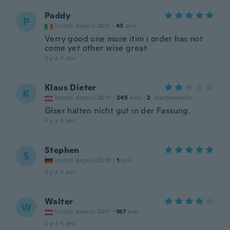
Paddy
P
Inscrit depuis 2021
·
43
avis
Verry good one more itim i order has not
come yet other wise great
il y a 4 ans
Klaus Dieter
K
Inscrit depuis 2019
·
245
avis
·
2
chargements
Glser halten nicht gut in der Fassung.
il y a 4 ans
Stephen
S
Inscrit depuis 2019
·
1
avis
il y a 4 ans
Walter
W
Inscrit depuis 2017
·
187
avis
il y a 4 ans