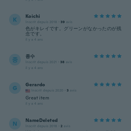
Koichi
K
Inscrit depuis 2018
·
39
avis
色がキレイです。グリーンがなかったのが残
念です。
il y a 4 ans
종수
종
Inscrit depuis 2021
·
38
avis
il y a 4 ans
Gerardo
G
Inscrit depuis 2020
·
3
avis
Great item
il y a 4 ans
NameDeleted
N
Inscrit depuis 2018
·
2
avis