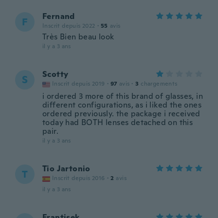
Fernand
F
Inscrit depuis 2022
·
55
avis
Très Bien beau look
il y a 3 ans
Scotty
S
Inscrit depuis 2019
·
97
avis
·
3
chargements
i ordered 3 more of this brand of glasses, in
different configurations, as i liked the ones
ordered previously. the package i received
today had BOTH lenses detached on this
pair.
il y a 3 ans
Tio Jartonio
T
Inscrit depuis 2016
·
2
avis
il y a 3 ans
Frantisek