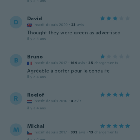
il y a 4 ans
David
D
Inscrit depuis 2020
·
23
avis
Thought they were green as advertised
il y a 4 ans
Bruno
B
Inscrit depuis 2017
·
164
avis
·
35
chargements
Agréable à porter pour la conduite
il y a 4 ans
Roelof
R
Inscrit depuis 2016
·
4
avis
il y a 4 ans
Michal
M
Inscrit depuis 2017
·
332
avis
·
13
chargements
il y a 4 ans