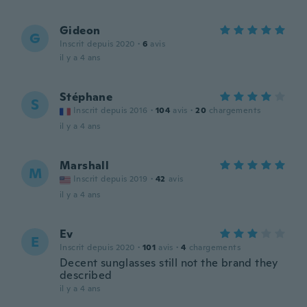
Gideon
G
Inscrit depuis 2020
·
6
avis
il y a 4 ans
Stéphane
S
Inscrit depuis 2016
·
104
avis
·
20
chargements
il y a 4 ans
Marshall
M
Inscrit depuis 2019
·
42
avis
il y a 4 ans
Ev
E
Inscrit depuis 2020
·
101
avis
·
4
chargements
Decent sunglasses still not the brand they
described
il y a 4 ans