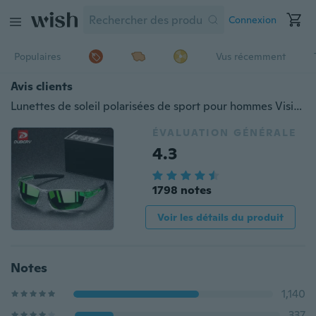
Connexion
Populaires
Vus récemment
Avis clients
Lunettes de soleil polarisées de sport pour hommes Vision nocturne légère Lunettes de soleil pour hommes Cyclisme Conduite Pêche 100% Lunettes de protection UV Verre de soleil pour hommes
ÉVALUATION GÉNÉRALE
4.3
1798 notes
Voir les détails du produit
Notes
1,140
337