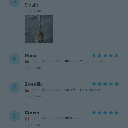
J
Smukt
il y a 2 ans
Rima
R
Inscrit depuis 2017
·
161
avis
·
2
chargements
il y a 2 ans
Zdeněk
Z
Inscrit depuis 2021
·
90
avis
·
5
chargements
il y a 2 ans
Cinzia
C
Inscrit depuis 2020
·
308
avis
il y a 2 ans