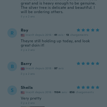
great and is heavy enough to be genuine.
The silver tree is delicate and beautiful. I
will be ordering others.
il y a 2 ans
Roy
R
Inscrit depuis 2016
·
41
avis
·
13
chargements
Theyre still holding up today, and look
great doin it!
il y a 2 ans
Barry
B
Inscrit depuis 2018
·
97
avis
il y a 2 ans
Sheila
S
Inscrit depuis 2016
·
1104
avis
·
856
chargements
Very pretty
il y a 2 ans