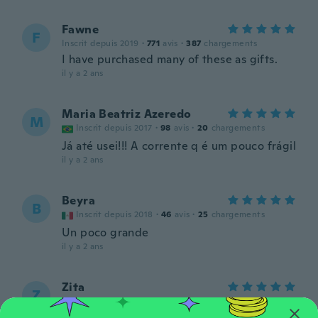
Fawne
F
Inscrit depuis 2019
·
771
avis
·
387
chargements
I have purchased many of these as gifts.
il y a 2 ans
Maria Beatriz Azeredo
M
Inscrit depuis 2017
·
98
avis
·
20
chargements
Já até usei!!! A corrente q é um pouco frágil
il y a 2 ans
Beyra
B
Inscrit depuis 2018
·
46
avis
·
25
chargements
Un poco grande
il y a 2 ans
Zita
Z
Inscrit depuis 2017
·
6
avis
il y a 2 ans