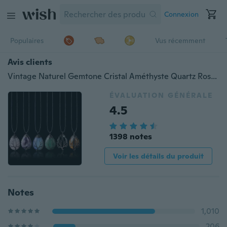
Connexion
Populaires
Vus récemment
Avis clients
Vintage Naturel Gemtone Cristal Améthyste Quartz Rose Oeil De Tigre Pierre Goutte D'eau Arbre de Vie Pendentif Collier pour Femmes Hommes Bijoux
ÉVALUATION GÉNÉRALE
4.5
1398 notes
Voir les détails du produit
Notes
1,010
206