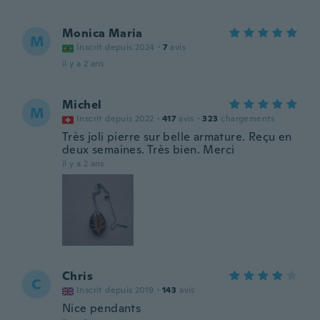
Monica Maria
M
Inscrit depuis 2024
·
7
avis
il y a 2 ans
Michel
M
Inscrit depuis 2022
·
417
avis
·
323
chargements
Très joli pierre sur belle armature. Reçu en
deux semaines. Très bien. Merci
il y a 2 ans
Chris
C
Inscrit depuis 2019
·
143
avis
Nice pendants