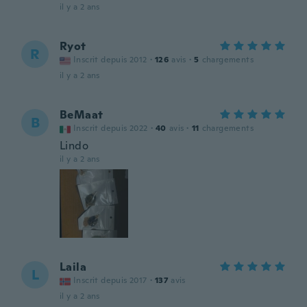
il y a 2 ans
Ryot
R
Inscrit depuis 2012
·
126
avis
·
5
chargements
il y a 2 ans
BeMaat
B
Inscrit depuis 2022
·
40
avis
·
11
chargements
Lindo
il y a 2 ans
Laila
L
Inscrit depuis 2017
·
137
avis
il y a 2 ans