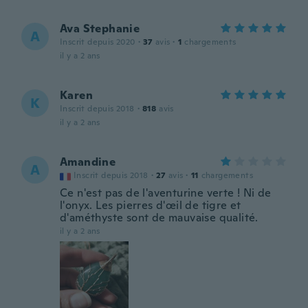
Ava Stephanie
A
Inscrit depuis 2020
·
37
avis
·
1
chargements
il y a 2 ans
Karen
K
Inscrit depuis 2018
·
818
avis
il y a 2 ans
Amandine
A
Inscrit depuis 2018
·
27
avis
·
11
chargements
Ce n'est pas de l'aventurine verte ! Ni de
l'onyx. Les pierres d'œil de tigre et
d'améthyste sont de mauvaise qualité.
il y a 2 ans