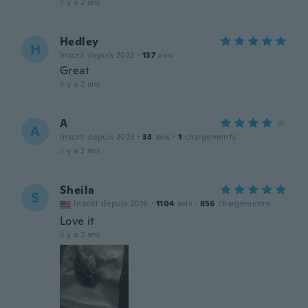
il y a 2 ans
Hedley
H
Inscrit depuis 2023
·
137
avis
Great
il y a 2 ans
A
A
Inscrit depuis 2023
·
33
avis
·
1
chargements
il y a 2 ans
Sheila
S
Inscrit depuis 2016
·
1104
avis
·
856
chargements
Love it
il y a 2 ans