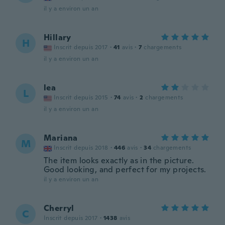
il y a environ un an
Hillary
H
Inscrit depuis 2017
·
41
avis
·
7
chargements
il y a environ un an
lea
L
Inscrit depuis 2015
·
74
avis
·
2
chargements
il y a environ un an
Mariana
M
Inscrit depuis 2018
·
446
avis
·
34
chargements
The item looks exactly as in the picture.
Good looking, and perfect for my projects.
il y a environ un an
Cherryl
C
Inscrit depuis 2017
·
1438
avis