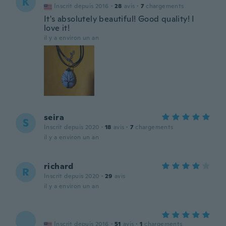
K
Inscrit depuis 2016
·
28
avis
·
7
chargements
It's absolutely beautiful! Good quality! I
love it!
il y a environ un an
seira
S
Inscrit depuis 2020
·
18
avis
·
7
chargements
il y a environ un an
richard
R
Inscrit depuis 2020
·
29
avis
il y a environ un an
Inscrit depuis 2016
·
51
avis
·
1
chargements