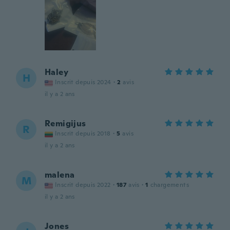
Haley
H
Inscrit depuis 2024
·
2
avis
il y a 2 ans
Remigijus
R
Inscrit depuis 2018
·
5
avis
il y a 2 ans
malena
M
Inscrit depuis 2022
·
187
avis
·
1
chargements
il y a 2 ans
Jones