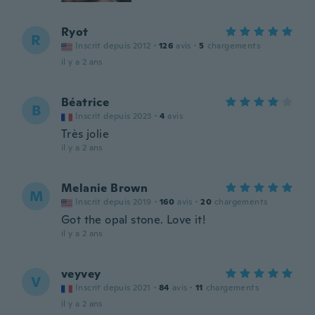
Ryot
R
Inscrit depuis 2012
·
126
avis
·
5
chargements
il y a 2 ans
Béatrice
B
Inscrit depuis 2023
·
4
avis
Très jolie
il y a 2 ans
Melanie Brown
M
Inscrit depuis 2019
·
160
avis
·
20
chargements
Got the opal stone. Love it!
il y a 2 ans
veyvey
V
Inscrit depuis 2021
·
84
avis
·
11
chargements
il y a 2 ans