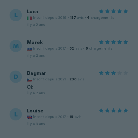
Luca
L
Inscrit depuis 2019
·
157
avis
·
4
chargements
il y a 2 ans
Marek
M
Inscrit depuis 2017
·
52
avis
·
6
chargements
il y a 2 ans
Dagmar
D
Inscrit depuis 2021
·
236
avis
Ok
il y a 2 ans
Louise
L
Inscrit depuis 2017
·
15
avis
il y a 3 ans