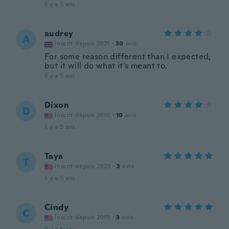
il y a 5 ans
audrey
A
Inscrit depuis 2021
·
30
avis
For some reason different than I expected,
but it will do what it's meant to.
il y a 5 ans
Dixon
D
Inscrit depuis 2016
·
10
avis
il y a 5 ans
Taya
T
Inscrit depuis 2020
·
3
avis
il y a 5 ans
Cindy
C
Inscrit depuis 2019
·
3
avis