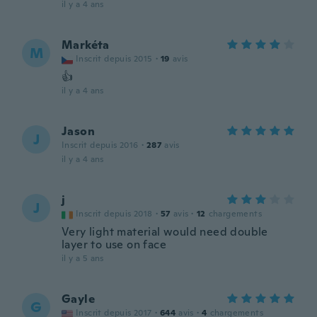
il y a 4 ans
Markéta
M
Inscrit depuis 2015
·
19
avis
👍
il y a 4 ans
Jason
J
Inscrit depuis 2016
·
287
avis
il y a 4 ans
j
J
Inscrit depuis 2018
·
57
avis
·
12
chargements
Very light material would need double
layer to use on face
il y a 5 ans
Gayle
G
Inscrit depuis 2017
·
644
avis
·
4
chargements