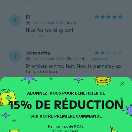
il y a 5 ans
El
E
Inscrit depuis 2015
·
2
avis
Nice for working out!
il y a 5 ans
Johnnetta
J
Inscrit depuis 2018
·
70
avis
·
6
chargements
Stretches out too fast. Now it want stay up
for protection
il y a 5 ans
Jinny
J
15% DE RÉDUCTION
Inscrit depuis 2020
·
7
avis
il y a 5 ans
SUR VOTRE PREMIÈRE COMMANDE
Michael
M
Remise max. de 5 $US.
Inscrit depuis 2016
·
16
avis
1 code par client.