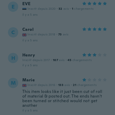
EVE
E
Inscrit depuis 2020
·
32
avis
·
1
chargements
il y a 5 ans
Carol
C
Inscrit depuis 2018
·
73
avis
il y a 5 ans
Henry
H
Inscrit depuis 2017
·
107
avis
·
45
chargements
il y a 5 ans
Marie
M
Inscrit depuis 2016
·
133
avis
·
21
chargements
This item looks like it just been cut of roll
of material & posted out. The ends havn't
been turned or stitched would not get
another
il y a 5 ans