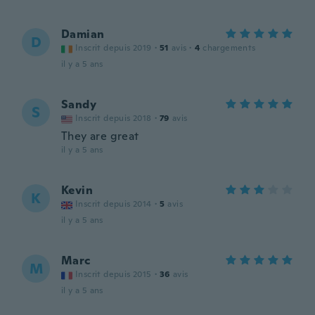
Damian
D
Inscrit depuis 2019
·
51
avis
·
4
chargements
il y a 5 ans
Sandy
S
Inscrit depuis 2018
·
79
avis
They are great
il y a 5 ans
Kevin
K
Inscrit depuis 2014
·
5
avis
il y a 5 ans
Marc
M
Inscrit depuis 2015
·
36
avis
il y a 5 ans