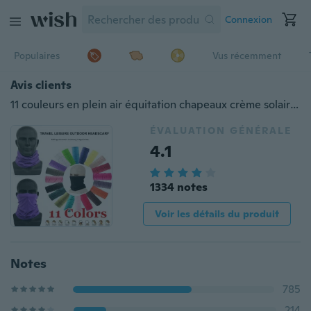
Connexion
Populaires
Vus récemment
Avis clients
11 couleurs en plein air équitation chapeaux crème solaire visage sacrf bandana foulard magique coiffe
ÉVALUATION GÉNÉRALE
4.1
1334 notes
Voir les détails du produit
Notes
785
214