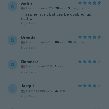
Autry
A
Inscrit depuis 2020
·
28
avis
·
5
chargements
Thin pne layer, but can be doubled up
easily.
il y a 5 ans
Brenda
B
Inscrit depuis 2019
·
80
avis
·
38
chargements
il y a 5 ans
Damecka
D
Inscrit depuis 2021
·
3
avis
il y a 5 ans
Jacqui
J
Inscrit depuis 2019
·
23
avis
il y a 5 ans