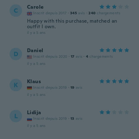
Carole
C
Inscrit depuis 2017
·
345
avis
·
240
chargements
Happy with this purchase, matched an
outfit I own.
il y a 5 ans
Daniel
D
Inscrit depuis 2020
·
17
avis
·
4
chargements
il y a 5 ans
Klaus
K
Inscrit depuis 2019
·
19
avis
il y a 5 ans
Lidija
L
Inscrit depuis 2019
·
13
avis
il y a 5 ans