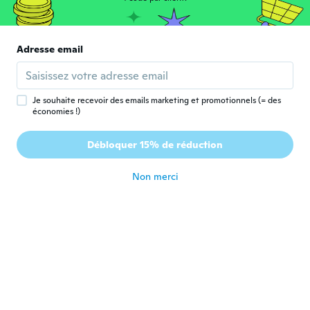
il y a 5 ans
Navz
Adresse email
N
Inscrit depuis 2017
·
31
avis
·
2
chargements
il y a 5 ans
Je souhaite recevoir des emails marketing et promotionnels (= des
économies !)
인수
인
Inscrit depuis 2015
·
35
avis
Débloquer 15% de réduction
thank you
il y a 5 ans
Non merci
Vicki
V
Inscrit depuis 2017
·
62
avis
·
2
chargements
il y a 5 ans
Jessie
J
Inscrit depuis 2019
·
26
avis
·
3
chargements
il y a 5 ans