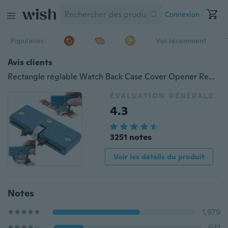
Connexion
Populaires
Vus récemment
Avis clients
Rectangle réglable Watch Back Case Cover Opener Remover Wrench Repair Kit Tool
ÉVALUATION GÉNÉRALE
4.3
3251 notes
Voir les détails du produit
Notes
1,979
641