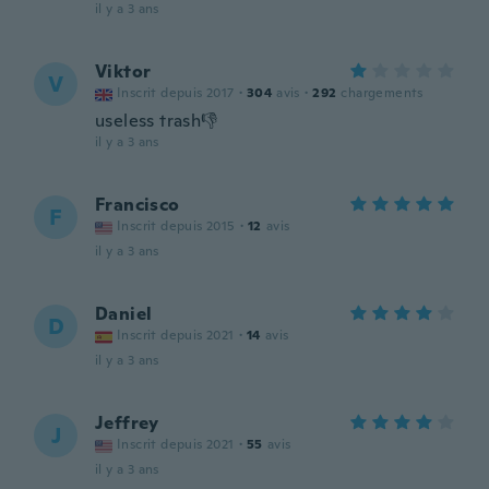
il y a 3 ans
Viktor
V
Inscrit depuis 2017
·
304
avis
·
292
chargements
useless trash👎
il y a 3 ans
Francisco
F
Inscrit depuis 2015
·
12
avis
il y a 3 ans
Daniel
D
Inscrit depuis 2021
·
14
avis
il y a 3 ans
Jeffrey
J
Inscrit depuis 2021
·
55
avis
il y a 3 ans