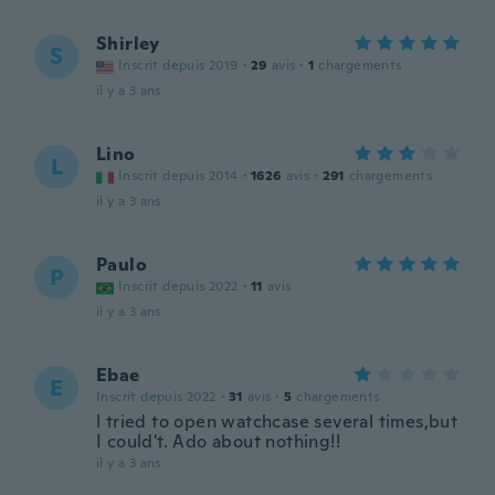
Shirley
S
Inscrit depuis 2019
·
29
avis
·
1
chargements
il y a 3 ans
Lino
L
Inscrit depuis 2014
·
1626
avis
·
291
chargements
il y a 3 ans
Paulo
P
Inscrit depuis 2022
·
11
avis
il y a 3 ans
Ebae
E
Inscrit depuis 2022
·
31
avis
·
5
chargements
l tried to open watchcase several times,but
I could't. Ado about nothing!!
il y a 3 ans