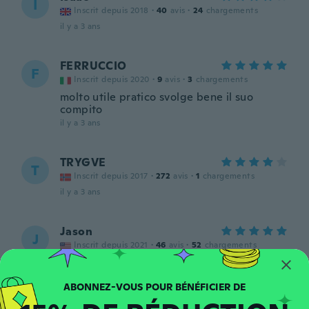
I
Inscrit depuis 2018
·
40
avis
·
24
chargements
il y a 3 ans
FERRUCCIO
F
Inscrit depuis 2020
·
9
avis
·
3
chargements
molto utile pratico svolge bene il suo
compito
il y a 3 ans
TRYGVE
T
Inscrit depuis 2017
·
272
avis
·
1
chargements
il y a 3 ans
Jason
J
Inscrit depuis 2021
·
46
avis
·
52
chargements
Works okay for watch backs.
il y a 3 ans