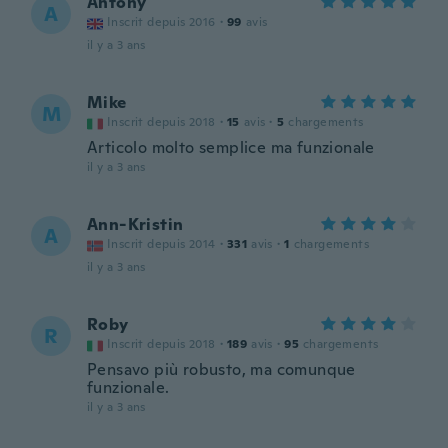
Antony
A
Inscrit depuis 2016
·
99
avis
il y a 3 ans
Mike
M
Inscrit depuis 2018
·
15
avis
·
5
chargements
Articolo molto semplice ma funzionale
il y a 3 ans
Ann-Kristin
A
Inscrit depuis 2014
·
331
avis
·
1
chargements
il y a 3 ans
Roby
R
Inscrit depuis 2018
·
189
avis
·
95
chargements
Pensavo più robusto, ma comunque
funzionale.
il y a 3 ans