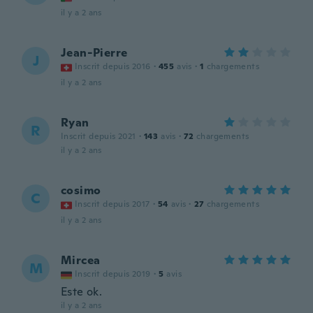
il y a 2 ans
Jean-Pierre
J
Inscrit depuis 2016
·
455
avis
·
1
chargements
il y a 2 ans
Ryan
R
Inscrit depuis 2021
·
143
avis
·
72
chargements
il y a 2 ans
cosimo
C
Inscrit depuis 2017
·
54
avis
·
27
chargements
il y a 2 ans
Mircea
M
Inscrit depuis 2019
·
5
avis
Este ok.
il y a 2 ans