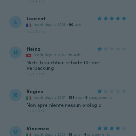
il y a 2 ans
Laurent
L
Inscrit depuis 2018
·
80
avis
il y a 2 ans
Heínz
H
Inscrit depuis 2019
·
15
avis
Nicht brauchbar, schade für die
Verpackung
il y a 2 ans
Regina
R
Inscrit depuis 2017
·
131
avis
·
6
chargements
Non apre niente nessun orologio
il y a 3 ans
Vincenzo
V
Inscrit depuis 2021
·
18
avis
·
4
chargements