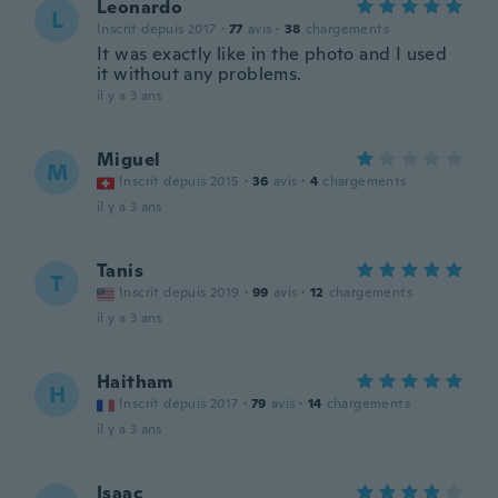
Leonardo
L
Inscrit depuis 2017
·
77
avis
·
38
chargements
It was exactly like in the photo and I used
it without any problems.
il y a 3 ans
Miguel
M
Inscrit depuis 2015
·
36
avis
·
4
chargements
il y a 3 ans
Tanis
T
Inscrit depuis 2019
·
99
avis
·
12
chargements
il y a 3 ans
Haitham
H
Inscrit depuis 2017
·
79
avis
·
14
chargements
il y a 3 ans
Isaac