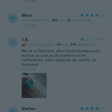
il y a 2 ans
Marc
M
Inscrit depuis 2020
·
330
avis
·
28
chargements
il y a 2 ans
J.R.
J
Inscrit depuis 2023
·
121
avis
·
219
chargements
No sé si funciona, pero tiene buena pinta,
esto es lo que puse primero en mi
calificacion, pero después de usarlo, no
funciona
il y a 2 ans
Stefan
S