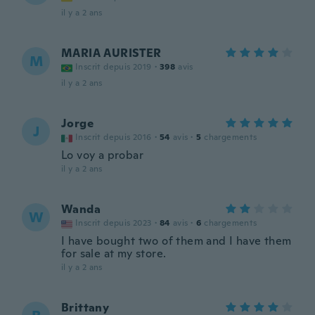
il y a 2 ans
MARIA AURISTER
M
Inscrit depuis 2019
·
398
avis
il y a 2 ans
Jorge
J
Inscrit depuis 2016
·
54
avis
·
5
chargements
Lo voy a probar
il y a 2 ans
Wanda
W
Inscrit depuis 2023
·
84
avis
·
6
chargements
I have bought two of them and I have them
for sale at my store.
il y a 2 ans
Brittany